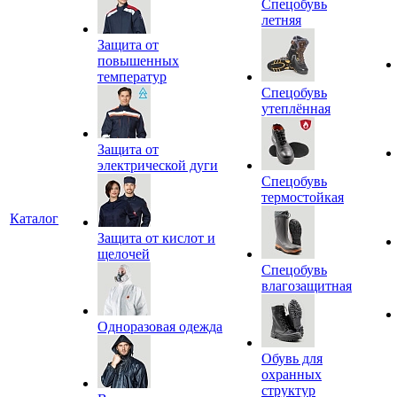
Спецобувь
летняя
Защита от
повышенных
температур
Спецобувь
утеплённая
Защита от
электрической дуги
Спецобувь
термостойкая
Каталог
Защита от кислот и
щелочей
Спецобувь
влагозащитная
Одноразовая одежда
Обувь для
охранных
структур