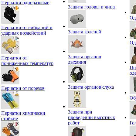
Перчатки одноразовые
Защита головы и лица
Од
Перчатки от вибраций и
Защита коленей
ударных воздействий
Од
Защита органов
Перчатки от
дыхания
пониженных температур
Пр
од
Защита органов слуха
Перчатки от порезов
Об
Защита при
Перчатки химически
проведении высотных
стойкие
работ
Го