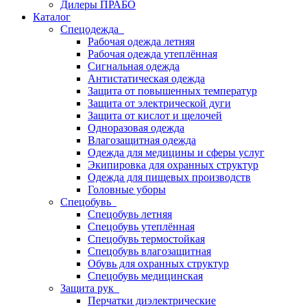
Дилеры ПРАБО
Каталог
Спецодежда
Рабочая одежда летняя
Рабочая одежда утеплённая
Сигнальная одежда
Антистатическая одежда
Защита от повышенных температур
Защита от электрической дуги
Защита от кислот и щелочей
Одноразовая одежда
Влагозащитная одежда
Одежда для медицины и сферы услуг
Экипировка для охранных структур
Одежда для пищевых производств
Головные уборы
Спецобувь
Спецобувь летняя
Спецобувь утеплённая
Спецобувь термостойкая
Спецобувь влагозащитная
Обувь для охранных структур
Спецобувь медицинская
Защита рук
Перчатки диэлектрические