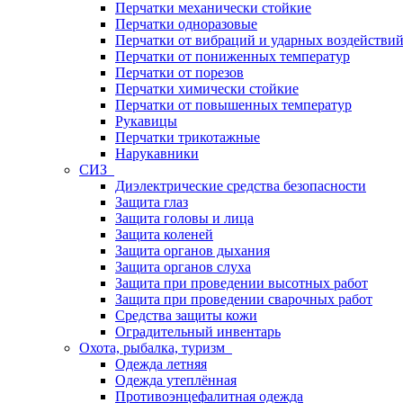
Перчатки механически стойкие
Перчатки одноразовые
Перчатки от вибраций и ударных воздействи
Перчатки от пониженных температур
Перчатки от порезов
Перчатки химически стойкие
Перчатки от повышенных температур
Рукавицы
Перчатки трикотажные
Нарукавники
СИЗ
Диэлектрические средства безопасности
Защита глаз
Защита головы и лица
Защита коленей
Защита органов дыхания
Защита органов слуха
Защита при проведении высотных работ
Защита при проведении сварочных работ
Средства защиты кожи
Оградительный инвентарь
Охота, рыбалка, туризм
Одежда летняя
Одежда утеплённая
Противоэнцефалитная одежда