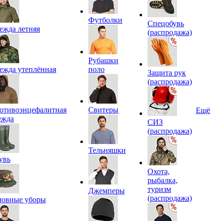
Футболки
Спецобувь
ежда летняя
(распродажа)
Рубашки
ежда утеплённая
поло
Защита рук
(распродажа)
отивоэнцефалитная
Свитеры
Ещё
ежда
СИЗ
(распродажа)
Тельняшки
увь
Охота,
рыбалка,
туризм
Джемперы
(распродажа)
ловные уборы