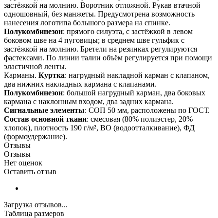
застёжкой на молнию. Воротник отложной. Рукав втачной
одношовный, без манжеты. Предусмотрена возможность
нанесения логотипа большого размера на спинке.
Полукомбинезон
: прямого силуэта, с застёжкой в левом
боковом шве на 4 пуговицы; в среднем шве гульфик с
застёжкой на молнию. Бретели на резинках регулируются
фастексами. По линии талии объём регулируется при помощи
эластичной ленты.
Карманы.
Куртка
: нагрудный накладной карман с клапаном,
два нижних накладных кармана с клапанами.
Полукомбинезон
: большой нагрудный карман, два боковых
кармана с наклонным входом, два задних кармана.
Сигнальные элементы
: СОП 50 мм, расположены по ГОСТ.
Состав основной ткани
: смесовая (80% полиэстер, 20%
хлопок), плотность 190 г/м², ВО (водоотталкивание), ФД
(формоудержание).
Отзывы
Отзывы
Нет оценок
Оставить отзыв
Загрузка отзывов...
Таблица размеров