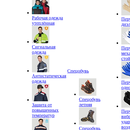
Рабочая одежда
Пер
утеплённая
диэ
Сигнальная
Пер
одежда
мех
сто
Спецобувь
Антистатическая
одежда
Пер
одн
Спецобувь
летняя
Защита от
повышенных
Пер
температур
виб
уда
воз
Спецобувь