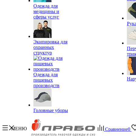
Одежда для
медицины и
сферы услуг
Рук
Экипировка для
охранных
Пер
структур
три
Одежда для
Нар
пищевых
производств
Головные уборы
МЕНЮ
Сравнение
0