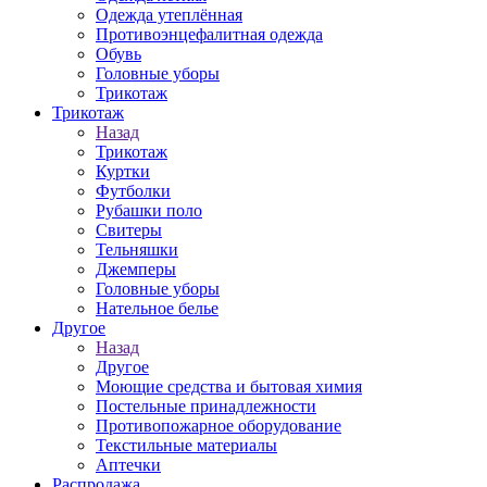
Одежда утеплённая
Противоэнцефалитная одежда
Обувь
Головные уборы
Трикотаж
Трикотаж
Назад
Трикотаж
Куртки
Футболки
Рубашки поло
Свитеры
Тельняшки
Джемперы
Головные уборы
Нательное белье
Другое
Назад
Другое
Моющие средства и бытовая химия
Постельные принадлежности
Противопожарное оборудование
Текстильные материалы
Аптечки
Распродажа