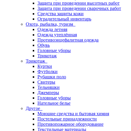
Защита при проведении высотных работ
Защита при проведении сварочных работ
Средства защиты кожи
Оградительный инвентарь
Охота, рыбалка, туризм
Одежда летняя
Одежда утеплённая
Противоэнцефалитная одежда
Обувь
Головные уборы
Трикотаж
Трикотаж
Куртки
Футболки
Рубашки поло
Свитеры
Тельняшки
Джемперы
Головные уборы
Нательное белье
Другое
Моющие средства и бытовая химия
Постельные принадлежности
Противопожарное оборудование
Текстильные материалы