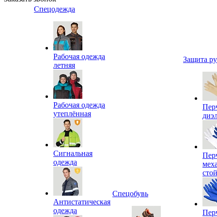
Спецодежда
Рабочая одежда
Защита р
летняя
Рабочая одежда
Пер
утеплённая
диэ
Сигнальная
Пер
одежда
мех
сто
Спецобувь
Антистатическая
одежда
Пер