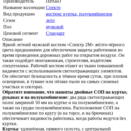
Производитель
ПРАБО
Название коллекции
Спектр
Вид продукции
костюм: куртка, полукомбинезон
Сезон
лето
Пол
мужской
Ценовой сегмент
Стандарт
Описание
Яркий летний мужской костюм «Спектр 2М» жёлто-чёрного
цвета предназначен для обеспечения защиты работников во
время проведения дорожных работ на открытом воздухе. Он
также подойдет монтажникам, строителям, водителям
спецтехники. Рабочий костюм отшит из ткани повышенной
видимости с использованием светоотражающих элементов.
Он обеспечит безопасность в тёмное время суток, при плохом
освещении, в тумане или облаке пыли на самых сложных
участках и секторах.
Обратите внимание, что нашиты двойные СОП на куртке,
рукавах и на полукомбинезоне
: два ряда светоотражающих
полос шириной 50 мм на куртке и на полукомбинезоне, а
также на грудке полукомбинезона. Расположение СОП на
полукомбинезоне по кругу (и на торсе, и на брючинах)
обеспечивает видимость работника, когда работы ведутся без
куртки.
Куртка
: удлинённая, прямого силуэта, с центральной