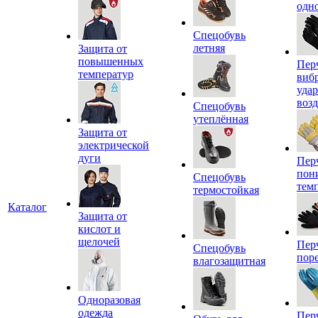
одн
Спецобувь
летняя
Защита от
повышенных
Пер
температур
виб
уда
воз
Спецобувь
утеплённая
Защита от
электрической
дуги
Пер
пон
Спецобувь
тем
термостойкая
Каталог
Защита от
кислот и
щелочей
Пер
Спецобувь
пор
влагозащитная
Одноразовая
одежда
Пер