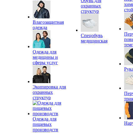
Обувь для
хим
охранных
сто
структур
Влагозащитная
одежда
Пер
Спецобувь
пов
медицинская
тем
Одежда для
медицины и
сферы услуг
Рук
Экипировка для
охранных
Пер
структур
три
Одежда для
Нар
пищевых
производств