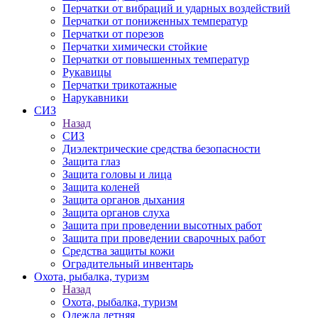
Перчатки от вибраций и ударных воздействий
Перчатки от пониженных температур
Перчатки от порезов
Перчатки химически стойкие
Перчатки от повышенных температур
Рукавицы
Перчатки трикотажные
Нарукавники
СИЗ
Назад
СИЗ
Диэлектрические средства безопасности
Защита глаз
Защита головы и лица
Защита коленей
Защита органов дыхания
Защита органов слуха
Защита при проведении высотных работ
Защита при проведении сварочных работ
Средства защиты кожи
Оградительный инвентарь
Охота, рыбалка, туризм
Назад
Охота, рыбалка, туризм
Одежда летняя