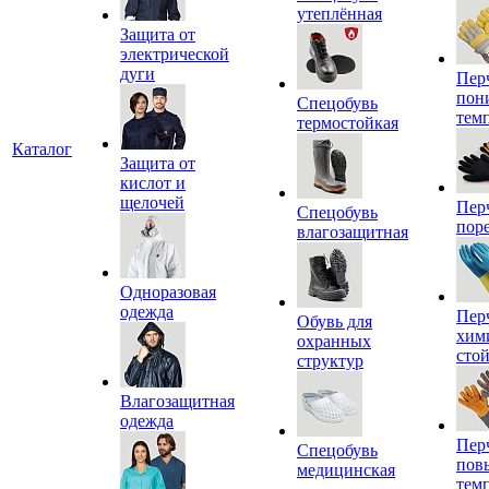
утеплённая
Защита от
электрической
дуги
Пер
пон
Спецобувь
тем
термостойкая
Каталог
Защита от
кислот и
щелочей
Пер
Спецобувь
пор
влагозащитная
Одноразовая
одежда
Пер
Обувь для
хим
охранных
сто
структур
Влагозащитная
одежда
Пер
Спецобувь
пов
медицинская
тем