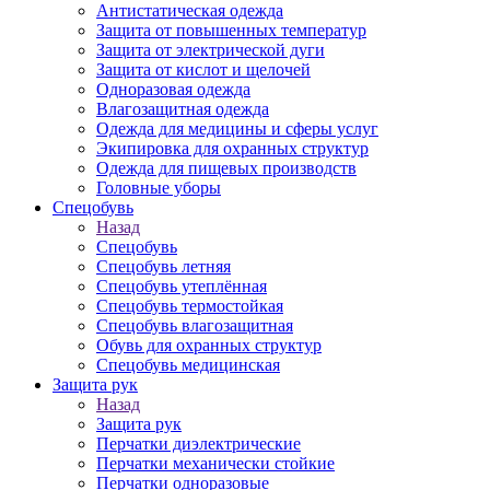
Антистатическая одежда
Защита от повышенных температур
Защита от электрической дуги
Защита от кислот и щелочей
Одноразовая одежда
Влагозащитная одежда
Одежда для медицины и сферы услуг
Экипировка для охранных структур
Одежда для пищевых производств
Головные уборы
Спецобувь
Назад
Спецобувь
Спецобувь летняя
Спецобувь утеплённая
Спецобувь термостойкая
Спецобувь влагозащитная
Обувь для охранных структур
Спецобувь медицинская
Защита рук
Назад
Защита рук
Перчатки диэлектрические
Перчатки механически стойкие
Перчатки одноразовые