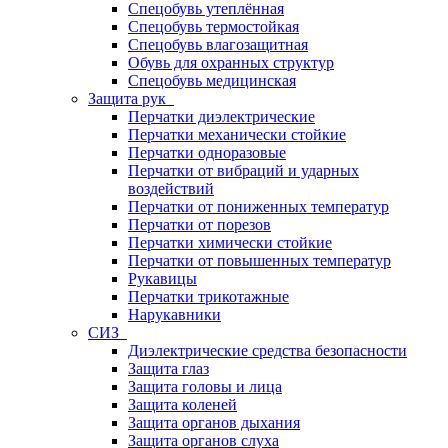
Спецобувь утеплённая
Спецобувь термостойкая
Спецобувь влагозащитная
Обувь для охранных структур
Спецобувь медицинская
Защита рук
Перчатки диэлектрические
Перчатки механически стойкие
Перчатки одноразовые
Перчатки от вибраций и ударных
воздействий
Перчатки от пониженных температур
Перчатки от порезов
Перчатки химически стойкие
Перчатки от повышенных температур
Рукавицы
Перчатки трикотажные
Нарукавники
СИЗ
Диэлектрические средства безопасности
Защита глаз
Защита головы и лица
Защита коленей
Защита органов дыхания
Защита органов слуха