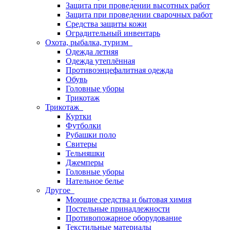
Защита при проведении высотных работ
Защита при проведении сварочных работ
Средства защиты кожи
Оградительный инвентарь
Охота, рыбалка, туризм
Одежда летняя
Одежда утеплённая
Противоэнцефалитная одежда
Обувь
Головные уборы
Трикотаж
Трикотаж
Куртки
Футболки
Рубашки поло
Свитеры
Тельняшки
Джемперы
Головные уборы
Нательное белье
Другое
Моющие средства и бытовая химия
Постельные принадлежности
Противопожарное оборудование
Текстильные материалы