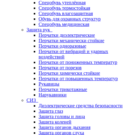
Спецобувь утеплённая
Спецобувь термостойкая
Спецобувь влагозащитная
Обувь для охранных структур
Спецобувь медицинская
Защита рук
Перчатки диэлектрические
Перчатки механически стойкие
Перчатки одноразовые
Перчатки от вибраций и ударных
воздействий
Перчатки от пониженных температур
Перчатки от порезов
Перчатки химически стойкие
Перчатки от повышенных температур
Рукавицы
Перчатки трикотажные
Нарукавники
СИЗ
Диэлектрические средства безопасности
Защита глаз
Защита головы и лица
Защита коленей
Защита органов дыхания
Защита органов слуха