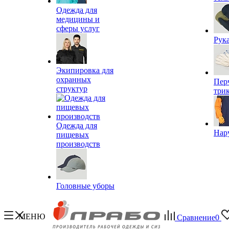
Одежда для
медицины и
сферы услуг
Рук
Экипировка для
охранных
Пер
структур
три
Одежда для
Нар
пищевых
производств
Головные уборы
МЕНЮ
Сравнение
0