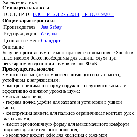
Характеристики
Стандарты и классы
ГОСТ, ТР ТС
ГОСТ Р 12.4.275-2014
,
ТР ТС 019/2011
Общие характеристики
Производитель
Jeta Safety
Вид продукции
беруши
Ценовой сегмент
Стандарт
Описание
Беруши противошумные многоразовые силиконовые Sonido в
пластиковом боксе необходимы для защиты слуха при
регулярном воздействии шумов свыше 80 дБ.
Преимущества модели
:
• многоразовые (легко моются с помощью воды и мыла),
устойчивы к загрязнениям;
• быстро принимают форму наружного слухового канала и
эффективно снижают уровень шума;
• мягкий материал;
• твердая ножка удобна для захвата и установки в ушной
канал;
• конструкция захвата для пальцев ограничивает контакт рук с
вкладышами;
• имеют эргономичную форму для максимального комфорта,
подходят для длительного ношения;
• в комплект входит кейс для хранения с зажимом.