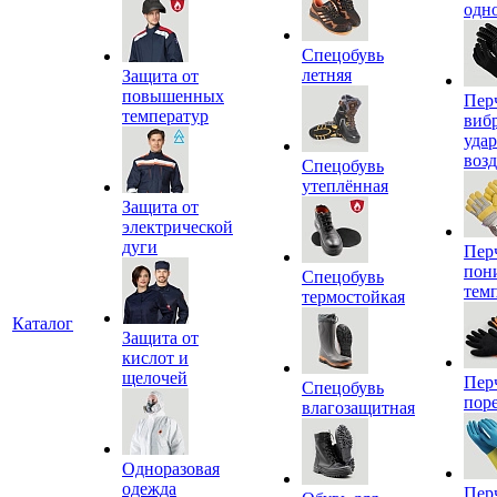
одн
Спецобувь
летняя
Защита от
повышенных
Пер
температур
виб
уда
воз
Спецобувь
утеплённая
Защита от
электрической
дуги
Пер
пон
Спецобувь
тем
термостойкая
Каталог
Защита от
кислот и
щелочей
Пер
Спецобувь
пор
влагозащитная
Одноразовая
одежда
Пер