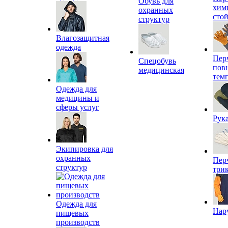
Обувь для
хим
охранных
сто
структур
Влагозащитная
одежда
Пер
Спецобувь
пов
медицинская
тем
Одежда для
медицины и
сферы услуг
Рук
Экипировка для
охранных
Пер
структур
три
Одежда для
Нар
пищевых
производств