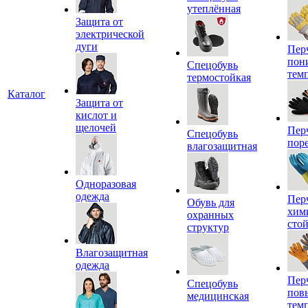
утеплённая
Защита от
электрической
дуги
Пер
пон
Спецобувь
тем
термостойкая
Каталог
Защита от
кислот и
щелочей
Пер
Спецобувь
пор
влагозащитная
Одноразовая
одежда
Пер
Обувь для
хим
охранных
сто
структур
Влагозащитная
одежда
Пер
Спецобувь
пов
медицинская
тем