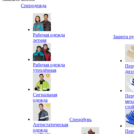
Спецодежда
Рабочая одежда
Защита р
летняя
Рабочая одежда
Пер
утеплённая
диэ
Сигнальная
Пер
одежда
мех
сто
Спецобувь
Антистатическая
одежда
Пер