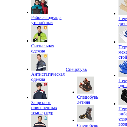
Рабочая одежда
Пер
утеплённая
диэ
Сигнальная
Пер
одежда
мех
сто
Спецобувь
Антистатическая
одежда
Пер
одн
Спецобувь
летняя
Защита от
повышенных
Пер
температур
виб
уда
воз
Спецобувь