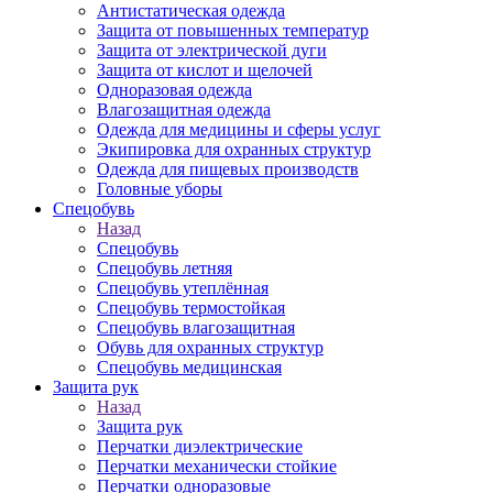
Антистатическая одежда
Защита от повышенных температур
Защита от электрической дуги
Защита от кислот и щелочей
Одноразовая одежда
Влагозащитная одежда
Одежда для медицины и сферы услуг
Экипировка для охранных структур
Одежда для пищевых производств
Головные уборы
Спецобувь
Назад
Спецобувь
Спецобувь летняя
Спецобувь утеплённая
Спецобувь термостойкая
Спецобувь влагозащитная
Обувь для охранных структур
Спецобувь медицинская
Защита рук
Назад
Защита рук
Перчатки диэлектрические
Перчатки механически стойкие
Перчатки одноразовые