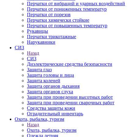
Перчатки от вибраций и ударных воздействий
Перчатки от пониженных температур
Перчатки от порезов
Перчатки химически стойкие
Перчатки от повышенных температур
Рукавицы
Перчатки трикотажные
Нарукавники
СИЗ
Назад
СИЗ
Диэлектрические средства безопасности
Защита глаз
Защита головы и лица
Защита коленей
Защита органов дыхания
Защита органов слуха
Защита при проведении высотных работ
Защита при проведении сварочных работ
Средства защиты кожи
Оградительный инвентарь
Охота, рыбалка, туризм
Назад
Охота, рыбалка, туризм
Одежда летняя