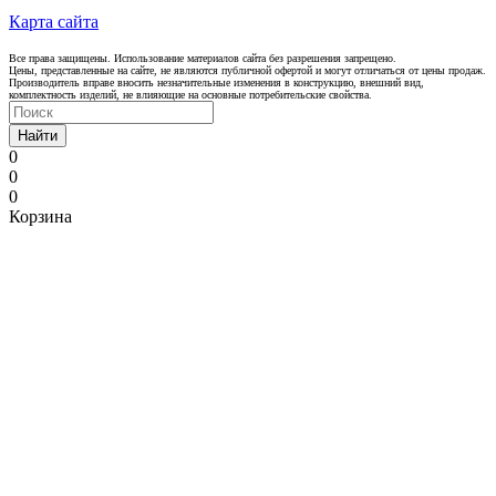
Карта сайта
Все права защищены. Использование материалов сайта без разрешения запрещено.
Цены, представленные на сайте, не являются публичной офертой и могут отличаться от цены продаж.
Производитель вправе вносить незначительные изменения в конструкцию, внешний вид,
комплектность изделий, не влияющие на основные потребительские свойства.
Найти
0
0
0
Корзина