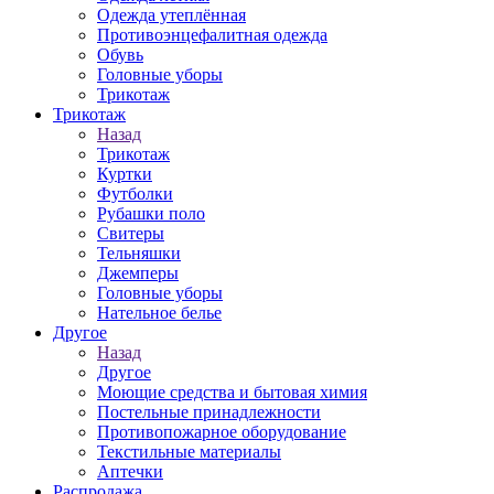
Одежда утеплённая
Противоэнцефалитная одежда
Обувь
Головные уборы
Трикотаж
Трикотаж
Назад
Трикотаж
Куртки
Футболки
Рубашки поло
Свитеры
Тельняшки
Джемперы
Головные уборы
Нательное белье
Другое
Назад
Другое
Моющие средства и бытовая химия
Постельные принадлежности
Противопожарное оборудование
Текстильные материалы
Аптечки
Распродажа