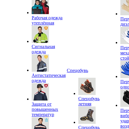
Рабочая одежда
Пер
утеплённая
диэ
Сигнальная
Пер
одежда
мех
сто
Спецобувь
Антистатическая
одежда
Пер
одн
Спецобувь
летняя
Защита от
повышенных
Пер
температур
виб
уда
воз
Спецобувь