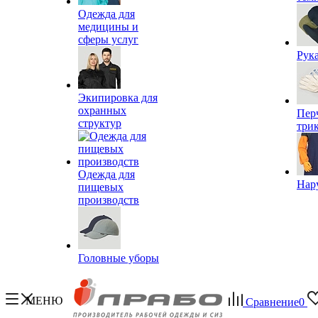
Одежда для
медицины и
сферы услуг
Рук
Экипировка для
охранных
Пер
структур
три
Одежда для
Нар
пищевых
производств
Головные уборы
МЕНЮ
Сравнение
0