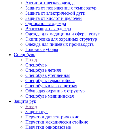
Антистатическая одежда
Защита от повышенных температур
Защита от электрической дуги
Защита от кислот и щелочей
Одноразовая одежда
Влагозащитная одежда
Одежда для медицины и сферы услуг
Экипировка для охранных структур
Одежда для пищевых производств
Головные уборы
Спецобувь
Назад
Спецобувь
Спецобувь летняя
Спецобувь утеплённая
Спецобувь термостойкая
Спецобувь влагозащитная
Обувь для охранных структур
Спецобувь медицинская
Защита рук
Назад
Защита рук
Перчатки диэлектрические
Перчатки механически стойкие
Перчатки одноразовые