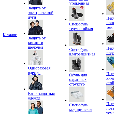
утеплённая
Защита от
электрической
дуги
Пер
пон
Спецобувь
тем
термостойкая
Каталог
Защита от
кислот и
щелочей
Пер
Спецобувь
пор
влагозащитная
Одноразовая
одежда
Пер
Обувь для
хим
охранных
сто
структур
Влагозащитная
одежда
Пер
Спецобувь
пов
медицинская
тем