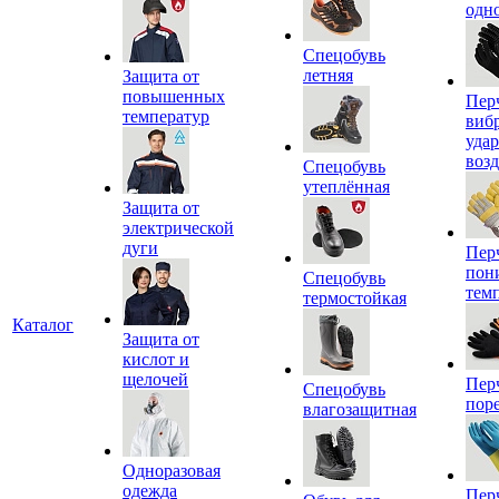
одн
Спецобувь
летняя
Защита от
повышенных
Пер
температур
виб
уда
воз
Спецобувь
утеплённая
Защита от
электрической
дуги
Пер
пон
Спецобувь
тем
термостойкая
Каталог
Защита от
кислот и
щелочей
Пер
Спецобувь
пор
влагозащитная
Одноразовая
одежда
Пер