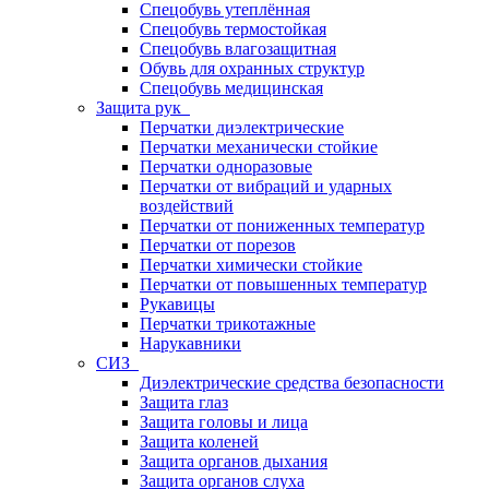
Спецобувь утеплённая
Спецобувь термостойкая
Спецобувь влагозащитная
Обувь для охранных структур
Спецобувь медицинская
Защита рук
Перчатки диэлектрические
Перчатки механически стойкие
Перчатки одноразовые
Перчатки от вибраций и ударных
воздействий
Перчатки от пониженных температур
Перчатки от порезов
Перчатки химически стойкие
Перчатки от повышенных температур
Рукавицы
Перчатки трикотажные
Нарукавники
СИЗ
Диэлектрические средства безопасности
Защита глаз
Защита головы и лица
Защита коленей
Защита органов дыхания
Защита органов слуха