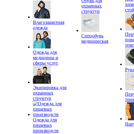
Обувь для
хим
охранных
сто
структур
Влагозащитная
одежда
Пер
Спецобувь
пов
медицинская
тем
Одежда для
медицины и
сферы услуг
Рук
Экипировка для
охранных
Пер
структур
три
Одежда для
Нар
пищевых
производств