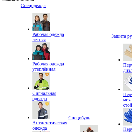
Спецодежда
Рабочая одежда
Защита р
летняя
Рабочая одежда
Пер
утеплённая
диэ
Сигнальная
Пер
одежда
мех
сто
Спецобувь
Антистатическая
одежда
Пер