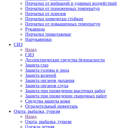
Перчатки от вибраций и ударных воздействий
Перчатки от пониженных температур
Перчатки от порезов
Перчатки химически стойкие
Перчатки от повышенных температур
Рукавицы
Перчатки трикотажные
Нарукавники
СИЗ
Назад
СИЗ
Диэлектрические средства безопасности
Защита глаз
Защита головы и лица
Защита коленей
Защита органов дыхания
Защита органов слуха
Защита при проведении высотных работ
Защита при проведении сварочных работ
Средства защиты кожи
Оградительный инвентарь
Охота, рыбалка, туризм
Назад
Охота, рыбалка, туризм
Одежда летняя