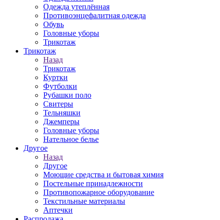
Одежда утеплённая
Противоэнцефалитная одежда
Обувь
Головные уборы
Трикотаж
Трикотаж
Назад
Трикотаж
Куртки
Футболки
Рубашки поло
Свитеры
Тельняшки
Джемперы
Головные уборы
Нательное белье
Другое
Назад
Другое
Моющие средства и бытовая химия
Постельные принадлежности
Противопожарное оборудование
Текстильные материалы
Аптечки
Распродажа