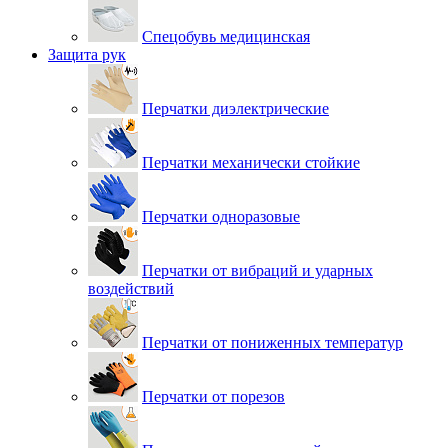
Спецобувь медицинская
Защита рук
Перчатки диэлектрические
Перчатки механически стойкие
Перчатки одноразовые
Перчатки от вибраций и ударных
воздействий
Перчатки от пониженных температур
Перчатки от порезов