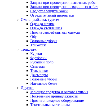
Защита при проведении высотных работ
Защита при проведении сварочных работ
Средства защиты кожи
Оградительный инвентарь
Охота, рыбалка, туризм
Одежда летняя
Одежда утеплённая
Противоэнцефалитная одежда
Обувь
Головные уборы
Трикотаж
Трикотаж
Куртки
Футболки
Рубашки поло
Свитеры
Тельняшки
Джемперы
Головные уборы
Нательное белье
Другое
Моющие средства и бытовая химия
Постельные принадлежности
Противопожарное оборудование
Текстильные материалы