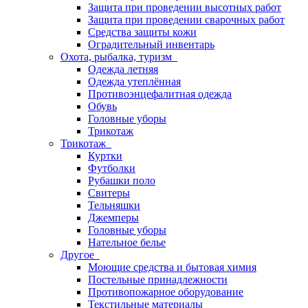
Защита при проведении высотных работ
Защита при проведении сварочных работ
Средства защиты кожи
Оградительный инвентарь
Охота, рыбалка, туризм
Одежда летняя
Одежда утеплённая
Противоэнцефалитная одежда
Обувь
Головные уборы
Трикотаж
Трикотаж
Куртки
Футболки
Рубашки поло
Свитеры
Тельняшки
Джемперы
Головные уборы
Нательное белье
Другое
Моющие средства и бытовая химия
Постельные принадлежности
Противопожарное оборудование
Текстильные материалы