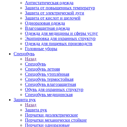
Антистатическая одежда
Защита от повышенных температур
Защита от электрической дуги
Защита от кислот и щелочей
Одноразовая одежда
Влагозащитная одежда
Одежда для медицины и сферы услуг
Экипировка для охранных структур
Одежда для пищевых производств
Головные уборы
Спецобувь
Назад
Спецобувь
Спецобувь летняя
Спецобувь утеплённая
Спецобувь термостойкая
Спецобувь влагозащитная
Обувь для охранных структур
Спецобувь медицинская
Защита рук
Назад
Защита рук
Перчатки диэлектрические
Перчатки механически стойкие
Перчатки одноразовые