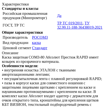
Характеристики
Стандарты и классы
Российская промышленная
Да
продукция (Минпромторг)
ТР ТС 019/2011
,
ТУ
ГОСТ, ТР ТС
32.99.11-188-36438019-2021
Общие характеристики
Производитель
РОСОМЗ
Вид продукции
каска
Ценовой сегмент
Стандарт
Описание
Каска защитная СОМЗ-80 Абсолют Престиж RAPID имеет
козырек из прозрачного материала.
Особенности модели
:
• внутренняя оснастка ЭТАЛОН с тканными
амортизационными лентами;
• несущая/затылочная лента с плавной регулировкой RAPID;
• пазы в корпусе каски для совместного ношения с
защитными лицевыми щитками с креплением на каске и
наушниками противошумными с креплением на каске. В
комплект каски Абсолют входит адаптер с держателем для
очков открытого типа, кронштейны для крепления щитков
КБТ ВИЗИОН, текстильный подбородочный ремень с