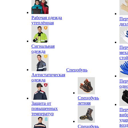
Рабочая одежда
Пер
утеплённая
диэ
Сигнальная
Пер
одежда
мех
сто
Спецобувь
Антистатическая
одежда
Пер
одн
Спецобувь
летняя
Защита от
повышенных
Пер
температур
виб
уда
воз
Спецобувь