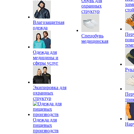
Обувь для
хим
охранных
сто
структур
Влагозащитная
одежда
Пер
Спецобувь
пов
медицинская
тем
Одежда для
медицины и
сферы услуг
Рук
Экипировка для
охранных
Пер
структур
три
Одежда для
Нар
пищевых
производств