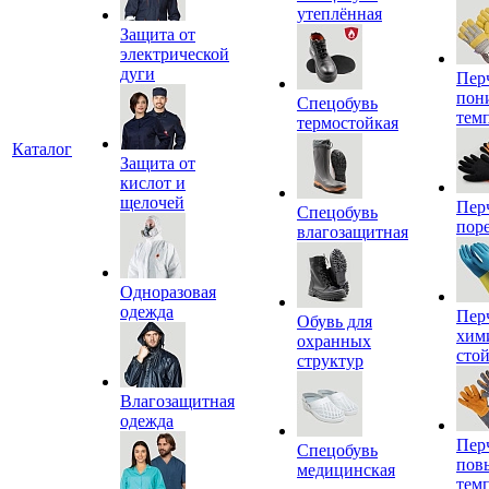
утеплённая
Защита от
электрической
дуги
Пер
пон
Спецобувь
тем
термостойкая
Каталог
Защита от
кислот и
щелочей
Пер
Спецобувь
пор
влагозащитная
Одноразовая
одежда
Пер
Обувь для
хим
охранных
сто
структур
Влагозащитная
одежда
Пер
Спецобувь
пов
медицинская
тем