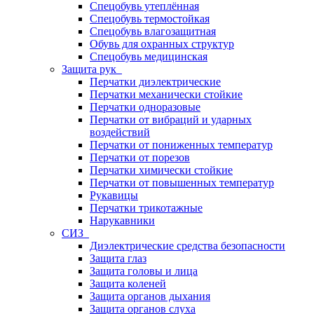
Спецобувь утеплённая
Спецобувь термостойкая
Спецобувь влагозащитная
Обувь для охранных структур
Спецобувь медицинская
Защита рук
Перчатки диэлектрические
Перчатки механически стойкие
Перчатки одноразовые
Перчатки от вибраций и ударных
воздействий
Перчатки от пониженных температур
Перчатки от порезов
Перчатки химически стойкие
Перчатки от повышенных температур
Рукавицы
Перчатки трикотажные
Нарукавники
СИЗ
Диэлектрические средства безопасности
Защита глаз
Защита головы и лица
Защита коленей
Защита органов дыхания
Защита органов слуха