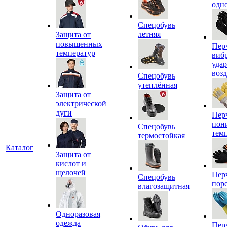
одн
Спецобувь
летняя
Защита от
повышенных
Пер
температур
виб
уда
воз
Спецобувь
утеплённая
Защита от
электрической
дуги
Пер
пон
Спецобувь
тем
термостойкая
Каталог
Защита от
кислот и
щелочей
Пер
Спецобувь
пор
влагозащитная
Одноразовая
одежда
Пер