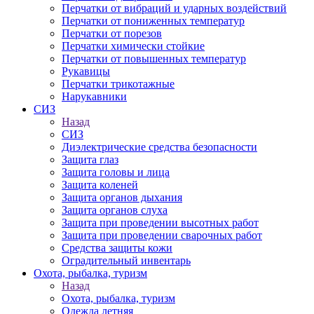
Перчатки от вибраций и ударных воздействий
Перчатки от пониженных температур
Перчатки от порезов
Перчатки химически стойкие
Перчатки от повышенных температур
Рукавицы
Перчатки трикотажные
Нарукавники
СИЗ
Назад
СИЗ
Диэлектрические средства безопасности
Защита глаз
Защита головы и лица
Защита коленей
Защита органов дыхания
Защита органов слуха
Защита при проведении высотных работ
Защита при проведении сварочных работ
Средства защиты кожи
Оградительный инвентарь
Охота, рыбалка, туризм
Назад
Охота, рыбалка, туризм
Одежда летняя