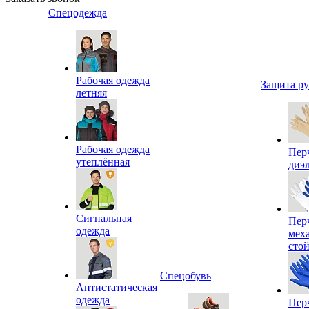
Спецодежда
Рабочая одежда
Защита р
летняя
Рабочая одежда
Пер
утеплённая
диэ
Сигнальная
Пер
одежда
мех
сто
Спецобувь
Антистатическая
одежда
Пер