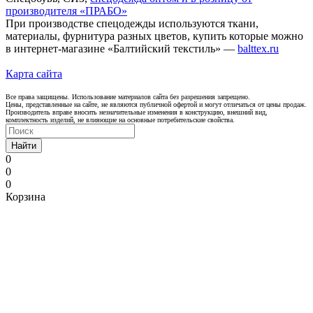
производителя «ПРАБО»
При производстве спецодежды используются ткани,
материалы, фурнитура разных цветов, купить которые можно
в интернет-магазине «Балтийский текстиль» —
balttex.ru
Карта сайта
Все права защищены. Использование материалов сайта без разрешения запрещено.
Цены, представленные на сайте, не являются публичной офертой и могут отличаться от цены продаж.
Производитель вправе вносить незначительные изменения в конструкцию, внешний вид,
комплектность изделий, не влияющие на основные потребительские свойства.
Найти
0
0
0
Корзина