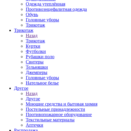
Одежда утеплённая
Противоэнцефалитная одежда
Обувь
Головные уборы
Трикотаж
Трикотаж
Назад
Трикотаж
Куртки
Футболки
Рубашки поло
Свитеры
Тельняшки
Джемперы
Головные уборы
Нательное белье
Другое
Назад
Другое
Моющие средства и бытовая химия
Постельные принадлежности
Противопожарное оборудование
Текстильные материалы
Аптечки
Распродажа