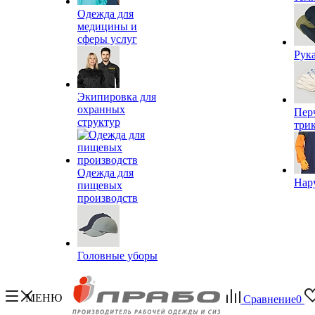
Одежда для
медицины и
сферы услуг
Рук
Экипировка для
охранных
Пер
структур
три
Одежда для
Нар
пищевых
производств
Головные уборы
МЕНЮ
Сравнение
0