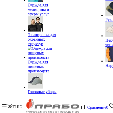
Одежда для
медицины и
сферы услуг
Рук
Экипировка для
охранных
Пер
структур
три
Одежда для
Нар
пищевых
производств
Головные уборы
МЕНЮ
Сравнение
0