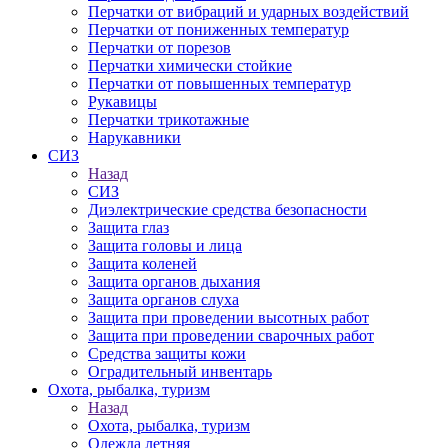
Перчатки от вибраций и ударных воздействий
Перчатки от пониженных температур
Перчатки от порезов
Перчатки химически стойкие
Перчатки от повышенных температур
Рукавицы
Перчатки трикотажные
Нарукавники
СИЗ
Назад
СИЗ
Диэлектрические средства безопасности
Защита глаз
Защита головы и лица
Защита коленей
Защита органов дыхания
Защита органов слуха
Защита при проведении высотных работ
Защита при проведении сварочных работ
Средства защиты кожи
Оградительный инвентарь
Охота, рыбалка, туризм
Назад
Охота, рыбалка, туризм
Одежда летняя