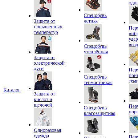
одн
Спецобувь
летняя
Защита от
повышенных
Пер
температур
виб
уда
воз
Спецобувь
утеплённая
Защита от
электрической
дуги
Пер
пон
Спецобувь
тем
термостойкая
Каталог
Защита от
кислот и
щелочей
Пер
Спецобувь
пор
влагозащитная
Одноразовая
одежда
Пер