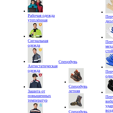
Рабочая одежда
Пер
утеплённая
диэ
Сигнальная
Пер
одежда
мех
сто
Спецобувь
Антистатическая
одежда
Пер
одн
Спецобувь
летняя
Защита от
повышенных
Пер
температур
виб
уда
воз
Спецобувь