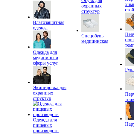
Обувь для
хим
охранных
сто
структур
Влагозащитная
одежда
Пер
Спецобувь
пов
медицинская
тем
Одежда для
медицины и
сферы услуг
Рук
Экипировка для
охранных
Пер
структур
три
Одежда для
Нар
пищевых
производств