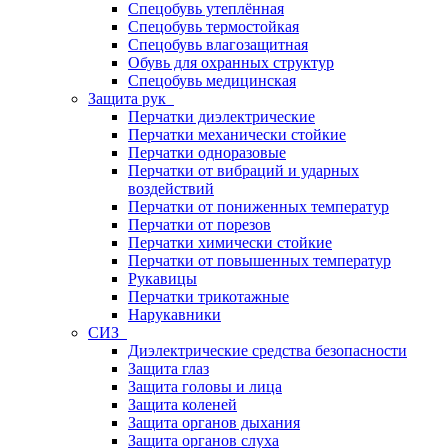
Спецобувь утеплённая
Спецобувь термостойкая
Спецобувь влагозащитная
Обувь для охранных структур
Спецобувь медицинская
Защита рук
Перчатки диэлектрические
Перчатки механически стойкие
Перчатки одноразовые
Перчатки от вибраций и ударных
воздействий
Перчатки от пониженных температур
Перчатки от порезов
Перчатки химически стойкие
Перчатки от повышенных температур
Рукавицы
Перчатки трикотажные
Нарукавники
СИЗ
Диэлектрические средства безопасности
Защита глаз
Защита головы и лица
Защита коленей
Защита органов дыхания
Защита органов слуха