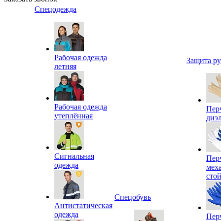
Спецодежда
Рабочая одежда
Защита р
летняя
Рабочая одежда
Пер
утеплённая
диэ
Сигнальная
Пер
одежда
мех
сто
Спецобувь
Антистатическая
одежда
Пер