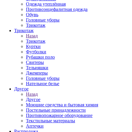
Одежда утеплённая
Противоэнцефалитная одежда
Обувь
Головные уборы
Трикотаж
Трикотаж
Назад
Трикотаж
Куртки
Футболки
Рубашки поло
Свитеры
Тельняшки
Джемперы
Головные уборы
Нательное белье
Другое
Назад
Другое
Моющие средства и бытовая химия
Постельные принадлежности
Противопожарное оборудование
Текстильные материалы
Аптечки
Распродажа