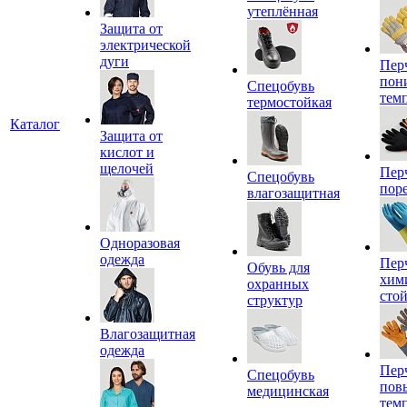
утеплённая
Защита от
электрической
дуги
Пер
пон
Спецобувь
тем
термостойкая
Каталог
Защита от
кислот и
щелочей
Пер
Спецобувь
пор
влагозащитная
Одноразовая
одежда
Пер
Обувь для
хим
охранных
сто
структур
Влагозащитная
одежда
Пер
Спецобувь
пов
медицинская
тем