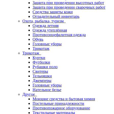
Защита при проведении высотных работ
Защита при проведении сварочных работ
Средства защиты кожи
Оградительный инвентарь
Охота, рыбалка, туризм
Одежда летняя
Одежда утеплённая
Противоэнцефалитная одежда
Обувь
Головные уборы
Трикотаж
Трикотаж
Куртки
Футболки
Рубашки поло
Свитеры
Тельняшки
Джемперы
Головные уборы
Нательное белье
Другое
Моющие средства и бытовая химия
Постельные принадлежности
Противопожарное оборудование
Текстильные материалы