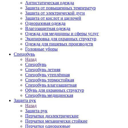
Антистатическая одежда
Защита от повышенных температур
Защита от электрической дуги
Защита от кислот и щелочей
Одноразовая одежда
Влагозащитная одежда
Одежда для медицины и сферы услуг
Экипировка для охранных структур
Одежда для пищевых производств
Головные уборы
Спецобувь
Назад
Спецобувь
Спецобувь летняя
Спецобувь утеплённая
Спецобувь термостойкая
Спецобувь влагозащитная
Обувь для охранных структур
Спецобувь медицинская
Защита рук
Назад
Защита рук
Перчатки диэлектрические
Перчатки механически стойкие
Перчатки одноразовые