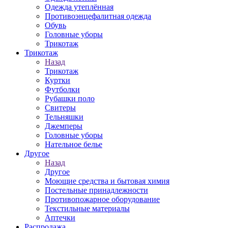
Одежда утеплённая
Противоэнцефалитная одежда
Обувь
Головные уборы
Трикотаж
Трикотаж
Назад
Трикотаж
Куртки
Футболки
Рубашки поло
Свитеры
Тельняшки
Джемперы
Головные уборы
Нательное белье
Другое
Назад
Другое
Моющие средства и бытовая химия
Постельные принадлежности
Противопожарное оборудование
Текстильные материалы
Аптечки
Распродажа