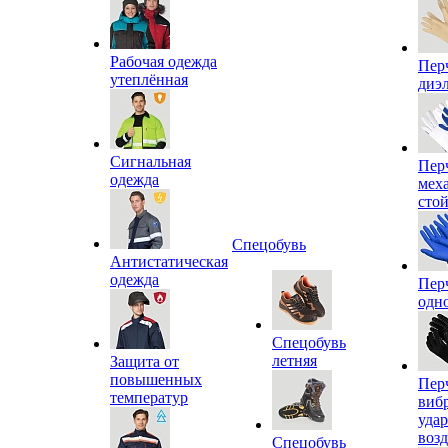
Рабочая одежда
Пер
утеплённая
диэ
Сигнальная
Пер
одежда
мех
сто
Спецобувь
Антистатическая
одежда
Пер
одн
Спецобувь
летняя
Защита от
повышенных
Пер
температур
виб
уда
воз
Спецобувь