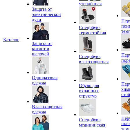
утеплённая
Защита от
электрической
дуги
Пер
пон
Спецобувь
тем
термостойкая
Каталог
Защита от
кислот и
щелочей
Пер
Спецобувь
пор
влагозащитная
Одноразовая
одежда
Пер
Обувь для
хим
охранных
сто
структур
Влагозащитная
одежда
Пер
Спецобувь
пов
медицинская
тем