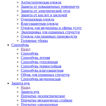
Антистатическая одежда
Защита от повышенных температур
Защита от электрической дуги
Защита от кислот и щелочей
Одноразовая одежда
Влагозащитная одежда
Одежда для медицины и сферы услуг
Экипировка для охранных структур
Одежда для пищевых производств
Головные уборы
Спецобувь
Назад
Спецобувь
Спецобувь летняя
Спецобувь утеплённая
Спецобувь термостойкая
Спецобувь влагозащитная
Обувь для охранных структур
Спецобувь медицинская
Защита рук
Назад
Защита рук
Перчатки диэлектрические
Перчатки механически стойкие
Перчатки одноразовые