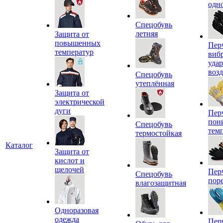
одн
Спецобувь
летняя
Защита от
повышенных
Пер
температур
виб
уда
воз
Спецобувь
утеплённая
Защита от
электрической
дуги
Пер
пон
Спецобувь
тем
термостойкая
Каталог
Защита от
кислот и
щелочей
Пер
Спецобувь
пор
влагозащитная
Одноразовая
одежда
Пер