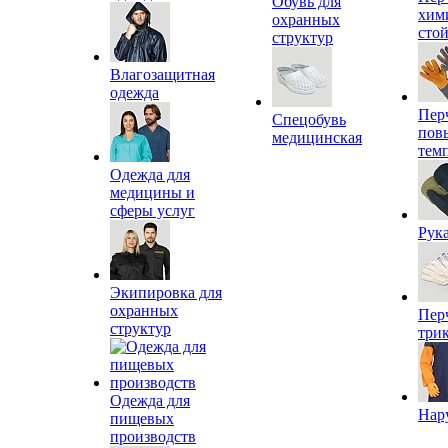
Обувь для
хим
охранных
сто
структур
Влагозащитная
одежда
Пер
Спецобувь
пов
медицинская
тем
Одежда для
медицины и
сферы услуг
Рук
Экипировка для
охранных
Пер
структур
три
Одежда для
Нар
пищевых
производств