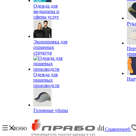
Одежда для
медицины и
сферы услуг
Рук
Экипировка для
охранных
Пер
структур
три
Одежда для
Нар
пищевых
производств
Головные уборы
МЕНЮ
Сравнение
0