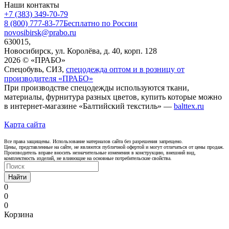
Наши контакты
+7 (383) 349-70-79
8 (800) 777-83-77
Бесплатно по России
novosibirsk@prabo.ru
630015,
Новосибирск, ул. Королёва, д. 40, корп. 128
2026 © «ПРАБО»
Спецобувь, СИЗ,
спецодежда оптом и в розницу от
производителя «ПРАБО»
При производстве спецодежды используются ткани,
материалы, фурнитура разных цветов, купить которые можно
в интернет-магазине «Балтийский текстиль» —
balttex.ru
Карта сайта
Все права защищены. Использование материалов сайта без разрешения запрещено.
Цены, представленные на сайте, не являются публичной офертой и могут отличаться от цены продаж.
Производитель вправе вносить незначительные изменения в конструкцию, внешний вид,
комплектность изделий, не влияющие на основные потребительские свойства.
Найти
0
0
0
Корзина