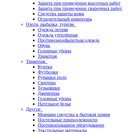
Защита при проведении высотных работ
Защита при проведении сварочных работ
Средства защиты кожи
Оградительный инвентарь
Охота, рыбалка, туризм
Одежда летняя
Одежда утеплённая
Противоэнцефалитная одежда
Обувь
Головные уборы
Трикотаж
Трикотаж
Куртки
Футболки
Рубашки поло
Свитеры
Тельняшки
Джемперы
Головные уборы
Нательное белье
Другое
Моющие средства и бытовая химия
Постельные принадлежности
Противопожарное оборудование
Текстильные материалы