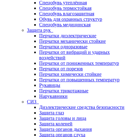
Спецобувь утеплённая
Спецобувь термостойкая
Спецобувь влагозащитная
Обувь для охранных структур
Спецобувь медицинская
Защита рук
Перчатки диэлектрические
Перчатки механически стойкие
Перчатки одноразовые
Перчатки от вибраций и ударных
воздействий
Перчатки от пониженных температур
Перчатки от порезов
Перчатки химически стойкие
Перчатки от повышенных температур
Рукавицы
Перчатки трикотажные
Нарукавники
СИЗ
Диэлектрические средства безопасности
Защита глаз
Защита головы и лица
Защита коленей
Защита органов дыхания
Защита органов слуха