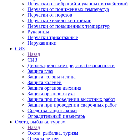
Перчатки от вибраций и ударных воздействий
Перчатки от пониженных температур
Перчатки от порезов
Перчатки химически стойкие
Перчатки от повышенных температур
Рукавицы
Перчатки трикотажные
Нарукавники
СИЗ
Назад
СИЗ
Диэлектрические средства безопасности
Защита глаз
Защита головы и лица
Защита коленей
Защита органов дыхания
Защита органов слуха
Защита при проведении высотных работ
Защита при проведении сварочных работ
Средства защиты кожи
Оградительный инвентарь
Охота, рыбалка, туризм
Назад
Охота, рыбалка, туризм
Одежда летняя