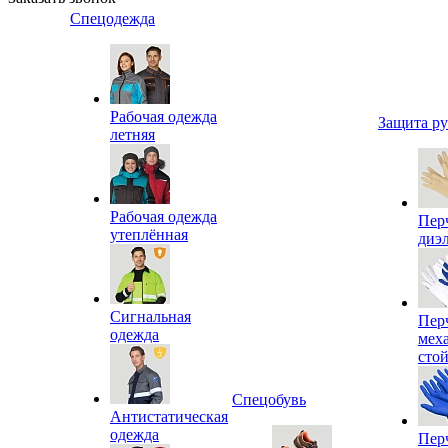
Спецодежда
Рабочая одежда
Защита р
летняя
Рабочая одежда
Пер
утеплённая
диэ
Сигнальная
Пер
одежда
мех
сто
Спецобувь
Антистатическая
одежда
Пер