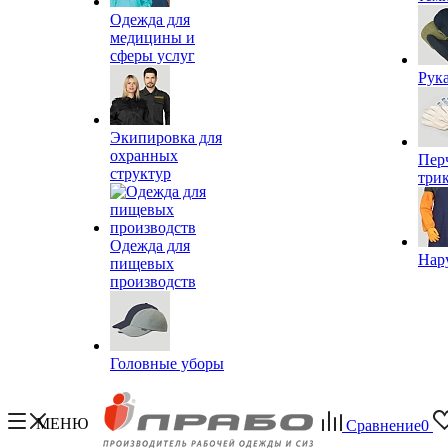
Одежда для
медицины и
сферы услуг
Рук
Экипировка для
охранных
Пер
структур
три
Одежда для
Нар
пищевых
производств
Головные уборы
МЕНЮ
Сравнение
0