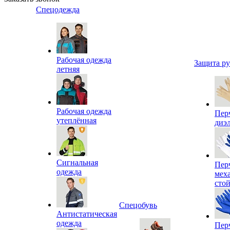
Спецодежда
Рабочая одежда
Защита р
летняя
Рабочая одежда
Пер
утеплённая
диэ
Сигнальная
Пер
одежда
мех
сто
Спецобувь
Антистатическая
одежда
Пер