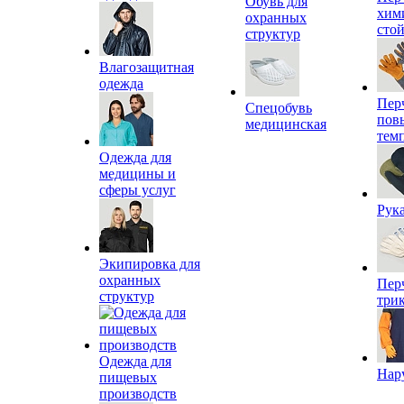
Обувь для
хим
охранных
сто
структур
Влагозащитная
одежда
Пер
Спецобувь
пов
медицинская
тем
Одежда для
медицины и
сферы услуг
Рук
Экипировка для
охранных
Пер
структур
три
Одежда для
Нар
пищевых
производств