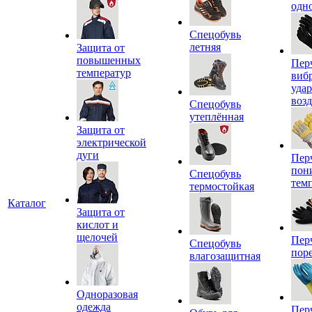
одн
Спецобувь
летняя
Защита от
повышенных
Пер
температур
виб
уда
воз
Спецобувь
утеплённая
Защита от
электрической
дуги
Пер
пон
Спецобувь
тем
термостойкая
Каталог
Защита от
кислот и
щелочей
Пер
Спецобувь
пор
влагозащитная
Одноразовая
одежда
Пер