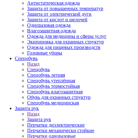
Антистатическая одежда
Защита от повышенных температур
Защита от электрической дуги
Защита от кислот и щелочей
Одноразовая одежда
Влагозащитная одежда
Одежда для медицины и сферы услуг
Экипировка для охранных структур
Одежда для пищевых производств
Головные уборы
Спецобувь
Назад
Спецобувь
Спецобувь летняя
Спецобувь утеплённая
Спецобувь термостойкая
Спецобувь влагозащитная
Обувь для охранных структур
Спецобувь медицинская
Защита рук
Назад
Защита рук
Перчатки диэлектрические
Перчатки механически стойкие
Перчатки одноразовые