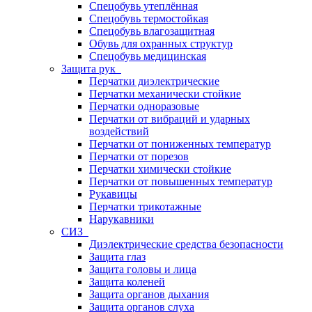
Спецобувь утеплённая
Спецобувь термостойкая
Спецобувь влагозащитная
Обувь для охранных структур
Спецобувь медицинская
Защита рук
Перчатки диэлектрические
Перчатки механически стойкие
Перчатки одноразовые
Перчатки от вибраций и ударных
воздействий
Перчатки от пониженных температур
Перчатки от порезов
Перчатки химически стойкие
Перчатки от повышенных температур
Рукавицы
Перчатки трикотажные
Нарукавники
СИЗ
Диэлектрические средства безопасности
Защита глаз
Защита головы и лица
Защита коленей
Защита органов дыхания
Защита органов слуха