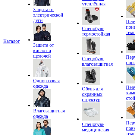
утеплённая
Защита от
электрической
дуги
Пер
пон
Спецобувь
тем
термостойкая
Каталог
Защита от
кислот и
щелочей
Пер
Спецобувь
пор
влагозащитная
Одноразовая
одежда
Пер
Обувь для
хим
охранных
сто
структур
Влагозащитная
одежда
Пер
Спецобувь
пов
медицинская
тем