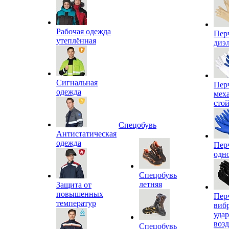
Рабочая одежда
Пер
утеплённая
диэ
Сигнальная
Пер
одежда
мех
сто
Спецобувь
Антистатическая
одежда
Пер
одн
Спецобувь
летняя
Защита от
повышенных
Пер
температур
виб
уда
воз
Спецобувь