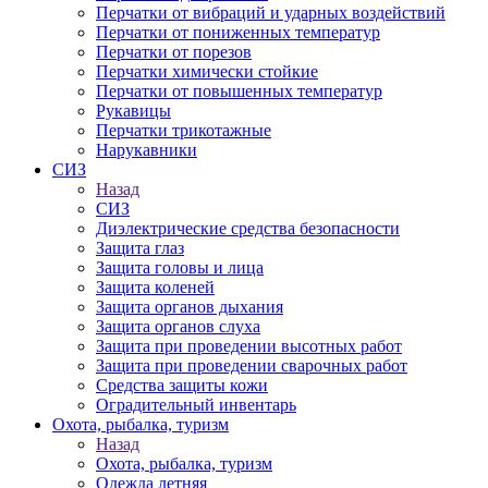
Перчатки от вибраций и ударных воздействий
Перчатки от пониженных температур
Перчатки от порезов
Перчатки химически стойкие
Перчатки от повышенных температур
Рукавицы
Перчатки трикотажные
Нарукавники
СИЗ
Назад
СИЗ
Диэлектрические средства безопасности
Защита глаз
Защита головы и лица
Защита коленей
Защита органов дыхания
Защита органов слуха
Защита при проведении высотных работ
Защита при проведении сварочных работ
Средства защиты кожи
Оградительный инвентарь
Охота, рыбалка, туризм
Назад
Охота, рыбалка, туризм
Одежда летняя