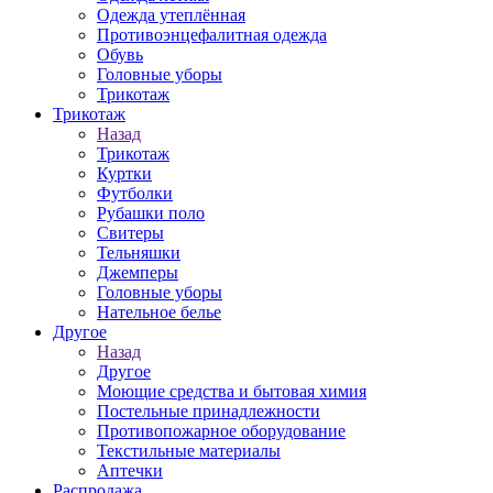
Одежда утеплённая
Противоэнцефалитная одежда
Обувь
Головные уборы
Трикотаж
Трикотаж
Назад
Трикотаж
Куртки
Футболки
Рубашки поло
Свитеры
Тельняшки
Джемперы
Головные уборы
Нательное белье
Другое
Назад
Другое
Моющие средства и бытовая химия
Постельные принадлежности
Противопожарное оборудование
Текстильные материалы
Аптечки
Распродажа