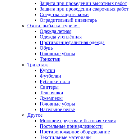
Защита при проведении высотных работ
Защита при проведении сварочных работ
Средства защиты кожи
Оградительный инвентарь
Охота, рыбалка, туризм
Одежда летняя
Одежда утеплённая
Противоэнцефалитная одежда
Обувь
Головные уборы
Трикотаж
Трикотаж
Куртки
Футболки
Рубашки поло
Свитеры
Тельняшки
Джемперы
Головные уборы
Нательное белье
Другое
Моющие средства и бытовая химия
Постельные принадлежности
Противопожарное оборудование
Текстильные материалы