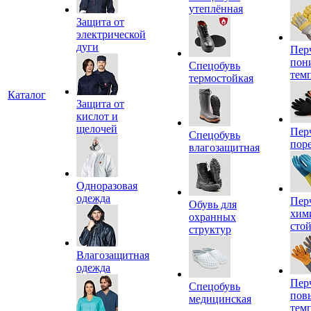
утеплённая
Защита от
электрической
дуги
Пер
пон
Спецобувь
тем
термостойкая
Каталог
Защита от
кислот и
щелочей
Пер
Спецобувь
пор
влагозащитная
Одноразовая
одежда
Пер
Обувь для
хим
охранных
сто
структур
Влагозащитная
одежда
Пер
Спецобувь
пов
медицинская
тем