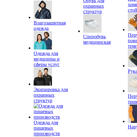
Обувь для
хим
охранных
сто
структур
Влагозащитная
одежда
Пер
Спецобувь
пов
медицинская
тем
Одежда для
медицины и
сферы услуг
Рук
Экипировка для
охранных
Пер
структур
три
Одежда для
Нар
пищевых
производств