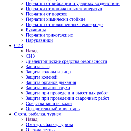
Перчатки от вибраций и ударных воздействий
Перчатки от пониженных температур
Перчатки от порезов
Перчатки химически стойкие
Перчатки от повышенных температур
Рукавицы
Перчатки трикотажные
Нарукавники
СИЗ
Назад
СИЗ
Диэлектрические средства безопасности
Защита глаз
Защита головы и лица
Защита коленей
Защита органов дыхания
Защита органов слуха
Защита при проведении высотных работ
Защита при проведении сварочных работ
Средства защиты кожи
Оградительный инвентарь
Охота, рыбалка, туризм
Назад
Охота, рыбалка, туризм
Одежда летняя