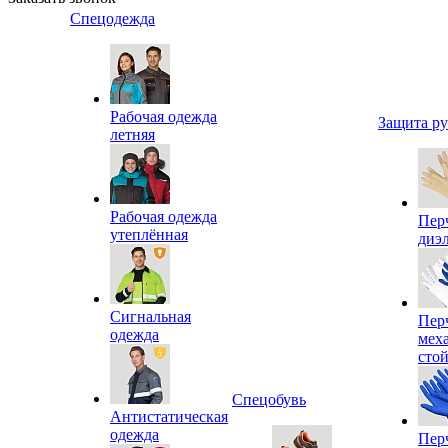
Спецодежда
Рабочая одежда
Защита р
летняя
Рабочая одежда
Пер
утеплённая
диэ
Сигнальная
Пер
одежда
мех
сто
Спецобувь
Антистатическая
одежда
Пер