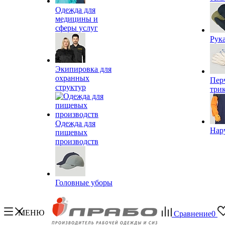
Одежда для
медицины и
сферы услуг
Рук
Экипировка для
охранных
Пер
структур
три
Одежда для
Нар
пищевых
производств
Головные уборы
МЕНЮ
Сравнение
0