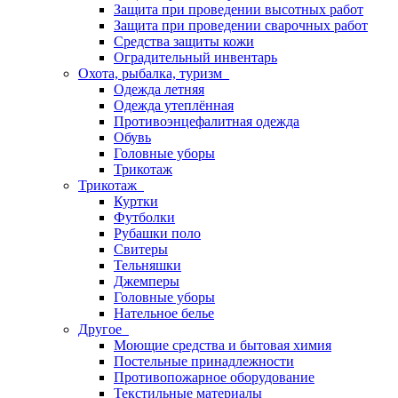
Защита при проведении высотных работ
Защита при проведении сварочных работ
Средства защиты кожи
Оградительный инвентарь
Охота, рыбалка, туризм
Одежда летняя
Одежда утеплённая
Противоэнцефалитная одежда
Обувь
Головные уборы
Трикотаж
Трикотаж
Куртки
Футболки
Рубашки поло
Свитеры
Тельняшки
Джемперы
Головные уборы
Нательное белье
Другое
Моющие средства и бытовая химия
Постельные принадлежности
Противопожарное оборудование
Текстильные материалы