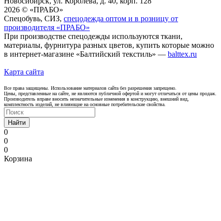
Новосибирск, ул. Королёва, д. 40, корп. 128
2026 © «ПРАБО»
Спецобувь, СИЗ,
спецодежда оптом и в розницу от
производителя «ПРАБО»
При производстве спецодежды используются ткани,
материалы, фурнитура разных цветов, купить которые можно
в интернет-магазине «Балтийский текстиль» —
balttex.ru
Карта сайта
Все права защищены. Использование материалов сайта без разрешения запрещено.
Цены, представленные на сайте, не являются публичной офертой и могут отличаться от цены продаж.
Производитель вправе вносить незначительные изменения в конструкцию, внешний вид,
комплектность изделий, не влияющие на основные потребительские свойства.
Найти
0
0
0
Корзина