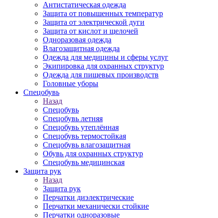
Антистатическая одежда
Защита от повышенных температур
Защита от электрической дуги
Защита от кислот и щелочей
Одноразовая одежда
Влагозащитная одежда
Одежда для медицины и сферы услуг
Экипировка для охранных структур
Одежда для пищевых производств
Головные уборы
Спецобувь
Назад
Спецобувь
Спецобувь летняя
Спецобувь утеплённая
Спецобувь термостойкая
Спецобувь влагозащитная
Обувь для охранных структур
Спецобувь медицинская
Защита рук
Назад
Защита рук
Перчатки диэлектрические
Перчатки механически стойкие
Перчатки одноразовые