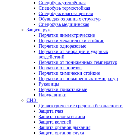
Спецобувь утеплённая
Спецобувь термостойкая
Спецобувь влагозащитная
Обувь для охранных структур
Спецобувь медицинская
Защита рук
Перчатки диэлектрические
Перчатки механически стойкие
Перчатки одноразовые
Перчатки от вибраций и ударных
воздействий
Перчатки от пониженных температур
Перчатки от порезов
Перчатки химически стойкие
Перчатки от повышенных температур
Рукавицы
Перчатки трикотажные
Нарукавники
СИЗ
Диэлектрические средства безопасности
Защита глаз
Защита головы и лица
Защита коленей
Защита органов дыхания
Защита органов слуха