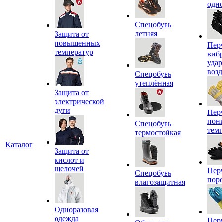
одн
Спецобувь
летняя
Защита от
повышенных
Пер
температур
виб
уда
воз
Спецобувь
утеплённая
Защита от
электрической
дуги
Пер
пон
Спецобувь
тем
термостойкая
Каталог
Защита от
кислот и
щелочей
Пер
Спецобувь
пор
влагозащитная
Одноразовая
одежда
Пер