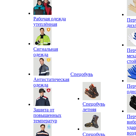
Рабочая одежда
Пер
утеплённая
диэ
Сигнальная
Пер
одежда
мех
сто
Спецобувь
Антистатическая
одежда
Пер
одн
Спецобувь
летняя
Защита от
повышенных
Пер
температур
виб
уда
воз
Спецобувь