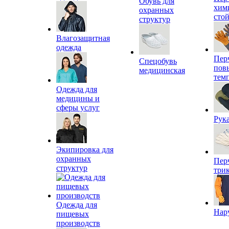
Обувь для
хим
охранных
сто
структур
Влагозащитная
одежда
Пер
Спецобувь
пов
медицинская
тем
Одежда для
медицины и
сферы услуг
Рук
Экипировка для
охранных
Пер
структур
три
Одежда для
Нар
пищевых
производств