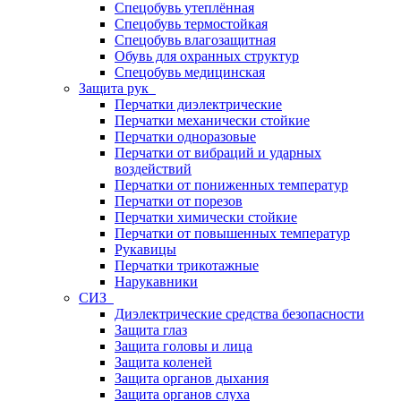
Спецобувь утеплённая
Спецобувь термостойкая
Спецобувь влагозащитная
Обувь для охранных структур
Спецобувь медицинская
Защита рук
Перчатки диэлектрические
Перчатки механически стойкие
Перчатки одноразовые
Перчатки от вибраций и ударных
воздействий
Перчатки от пониженных температур
Перчатки от порезов
Перчатки химически стойкие
Перчатки от повышенных температур
Рукавицы
Перчатки трикотажные
Нарукавники
СИЗ
Диэлектрические средства безопасности
Защита глаз
Защита головы и лица
Защита коленей
Защита органов дыхания
Защита органов слуха