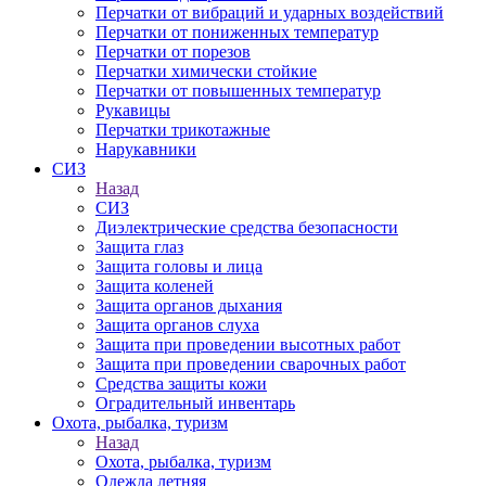
Перчатки от вибраций и ударных воздействий
Перчатки от пониженных температур
Перчатки от порезов
Перчатки химически стойкие
Перчатки от повышенных температур
Рукавицы
Перчатки трикотажные
Нарукавники
СИЗ
Назад
СИЗ
Диэлектрические средства безопасности
Защита глаз
Защита головы и лица
Защита коленей
Защита органов дыхания
Защита органов слуха
Защита при проведении высотных работ
Защита при проведении сварочных работ
Средства защиты кожи
Оградительный инвентарь
Охота, рыбалка, туризм
Назад
Охота, рыбалка, туризм
Одежда летняя