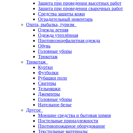
Защита при проведении высотных работ
Защита при проведении сварочных работ
Средства защиты кожи
Оградительный инвентарь
Охота, рыбалка, туризм
Одежда летняя
Одежда утеплённая
Противоэнцефалитная одежда
Обувь
Головные уборы
Трикотаж
Трикотаж
Куртки
Футболки
Рубашки поло
Свитеры
Тельняшки
Джемперы
Головные уборы
Нательное белье
Другое
Моющие средства и бытовая химия
Постельные принадлежности
Противопожарное оборудование
Текстильные материалы