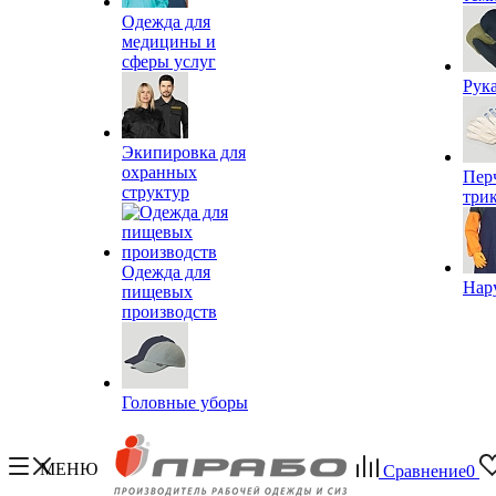
Одежда для
медицины и
сферы услуг
Рук
Экипировка для
охранных
Пер
структур
три
Одежда для
Нар
пищевых
производств
Головные уборы
МЕНЮ
Сравнение
0