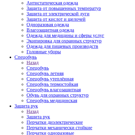
Антистатическая одежда
Защита от повышенных температур
Защита от электрической дуги
Защита от кислот и щелочей
Одноразовая одежда
Влагозащитная одежда
Одежда для медицины и сферы услуг
Экипировка для охранных структур
Одежда для пищевых производств
Головные уборы
Спецобувь
Назад
Спецобувь
Спецобувь летняя
Спецобувь утеплённая
Спецобувь термостойкая
Спецобувь влагозащитная
Обувь для охранных структур
Спецобувь медицинская
Защита рук
Назад
Защита рук
Перчатки диэлектрические
Перчатки механически стойкие
Перчатки одноразовые