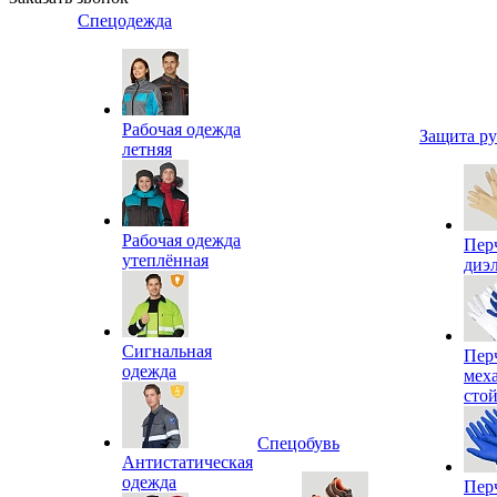
Спецодежда
Рабочая одежда
Защита р
летняя
Рабочая одежда
Пер
утеплённая
диэ
Сигнальная
Пер
одежда
мех
сто
Спецобувь
Антистатическая
одежда
Пер