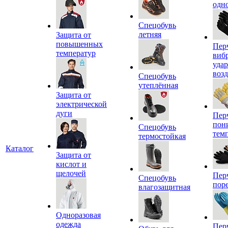
одн
Спецобувь
летняя
Защита от
повышенных
Пер
температур
виб
уда
воз
Спецобувь
утеплённая
Защита от
электрической
дуги
Пер
пон
Спецобувь
тем
термостойкая
Каталог
Защита от
кислот и
щелочей
Пер
Спецобувь
пор
влагозащитная
Одноразовая
одежда
Пер