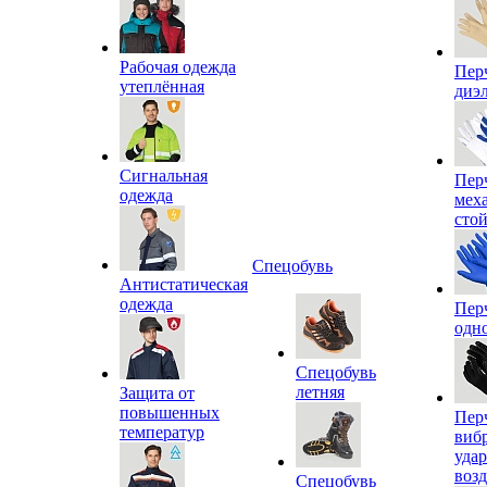
Рабочая одежда
Пер
утеплённая
диэ
Сигнальная
Пер
одежда
мех
сто
Спецобувь
Антистатическая
одежда
Пер
одн
Спецобувь
летняя
Защита от
повышенных
Пер
температур
виб
уда
воз
Спецобувь