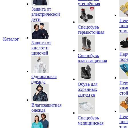
утеплённая
Защита от
электрической
дуги
Пер
пон
Спецобувь
тем
термостойкая
Каталог
Защита от
кислот и
щелочей
Пер
Спецобувь
пор
влагозащитная
Одноразовая
одежда
Пер
Обувь для
хим
охранных
сто
структур
Влагозащитная
одежда
Пер
Спецобувь
пов
медицинская
тем