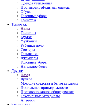
Одежда утеплённая
Противоэнцефалитная одежда
Обувь
Головные уборы
Трикотаж
Трикотаж
Назад
Трикотаж
Куртки
Футболки
Рубашки поло
Свитеры
Тельняшки
Джемперы
Головные уборы
Нательное белье
Другое
Назад
Другое
Моющие средства и бытовая химия
Постельные принадлежности
Противопожарное оборудование
Текстильные материалы
Аптечки
Распродажа