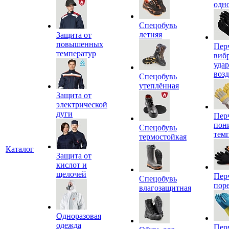
одн
Спецобувь
летняя
Защита от
повышенных
Пер
температур
виб
уда
воз
Спецобувь
утеплённая
Защита от
электрической
дуги
Пер
пон
Спецобувь
тем
термостойкая
Каталог
Защита от
кислот и
щелочей
Пер
Спецобувь
пор
влагозащитная
Одноразовая
одежда
Пер