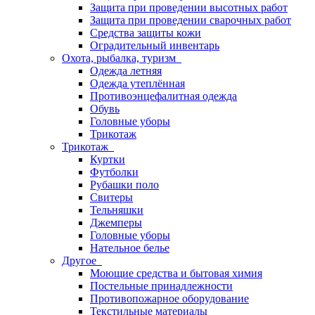
Защита при проведении высотных работ
Защита при проведении сварочных работ
Средства защиты кожи
Оградительный инвентарь
Охота, рыбалка, туризм
Одежда летняя
Одежда утеплённая
Противоэнцефалитная одежда
Обувь
Головные уборы
Трикотаж
Трикотаж
Куртки
Футболки
Рубашки поло
Свитеры
Тельняшки
Джемперы
Головные уборы
Нательное белье
Другое
Моющие средства и бытовая химия
Постельные принадлежности
Противопожарное оборудование
Текстильные материалы