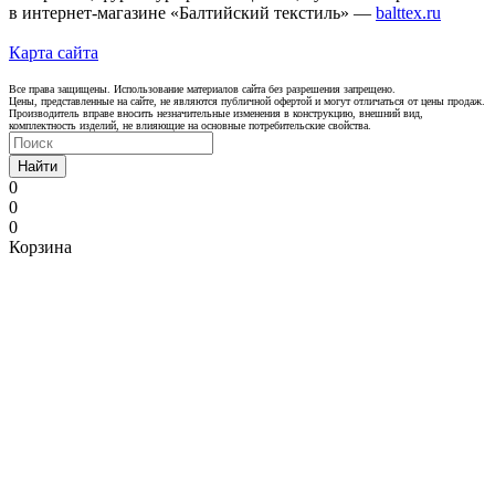
в интернет-магазине «Балтийский текстиль» —
balttex.ru
Карта сайта
Все права защищены. Использование материалов сайта без разрешения запрещено.
Цены, представленные на сайте, не являются публичной офертой и могут отличаться от цены продаж.
Производитель вправе вносить незначительные изменения в конструкцию, внешний вид,
комплектность изделий, не влияющие на основные потребительские свойства.
Найти
0
0
0
Корзина