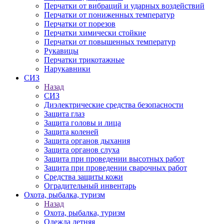
Перчатки от вибраций и ударных воздействий
Перчатки от пониженных температур
Перчатки от порезов
Перчатки химически стойкие
Перчатки от повышенных температур
Рукавицы
Перчатки трикотажные
Нарукавники
СИЗ
Назад
СИЗ
Диэлектрические средства безопасности
Защита глаз
Защита головы и лица
Защита коленей
Защита органов дыхания
Защита органов слуха
Защита при проведении высотных работ
Защита при проведении сварочных работ
Средства защиты кожи
Оградительный инвентарь
Охота, рыбалка, туризм
Назад
Охота, рыбалка, туризм
Одежда летняя