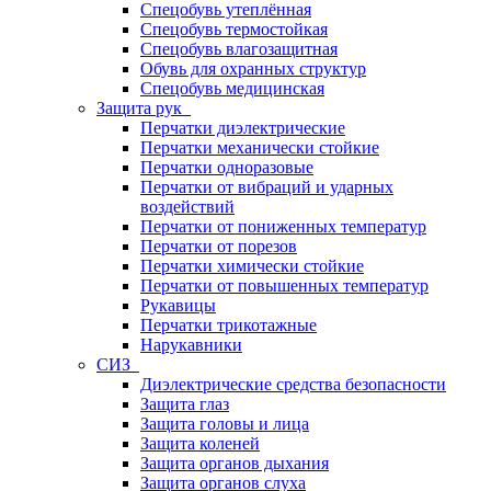
Спецобувь утеплённая
Спецобувь термостойкая
Спецобувь влагозащитная
Обувь для охранных структур
Спецобувь медицинская
Защита рук
Перчатки диэлектрические
Перчатки механически стойкие
Перчатки одноразовые
Перчатки от вибраций и ударных
воздействий
Перчатки от пониженных температур
Перчатки от порезов
Перчатки химически стойкие
Перчатки от повышенных температур
Рукавицы
Перчатки трикотажные
Нарукавники
СИЗ
Диэлектрические средства безопасности
Защита глаз
Защита головы и лица
Защита коленей
Защита органов дыхания
Защита органов слуха