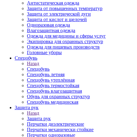
Антистатическая одежда
Защита от повышенных температур
Защита от электрической дуги
Защита от кислот и щелочей
Одноразовая одежда
Влагозащитная одежда
Одежда для медицины и сферы услуг
Экипировка для охранных структур
Одежда для пищевых производств
Головные уборы
Спецобувь
Назад
Спецобувь
Спецобувь летняя
Спецобувь утеплённая
Спецобувь термостойкая
Спецобувь влагозащитная
Обувь для охранных структур
Спецобувь медицинская
Защита рук
Назад
Защита рук
Перчатки диэлектрические
Перчатки механически стойкие
Перчатки одноразовые