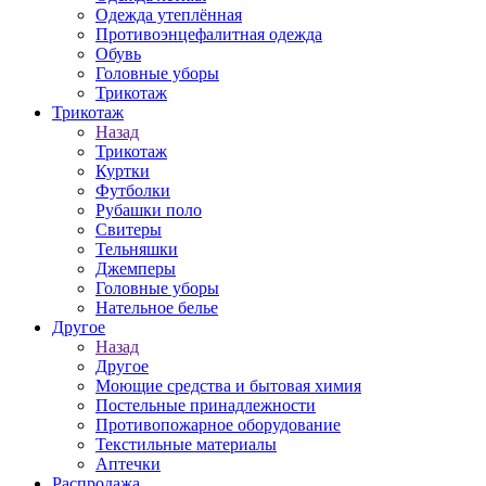
Одежда утеплённая
Противоэнцефалитная одежда
Обувь
Головные уборы
Трикотаж
Трикотаж
Назад
Трикотаж
Куртки
Футболки
Рубашки поло
Свитеры
Тельняшки
Джемперы
Головные уборы
Нательное белье
Другое
Назад
Другое
Моющие средства и бытовая химия
Постельные принадлежности
Противопожарное оборудование
Текстильные материалы
Аптечки
Распродажа