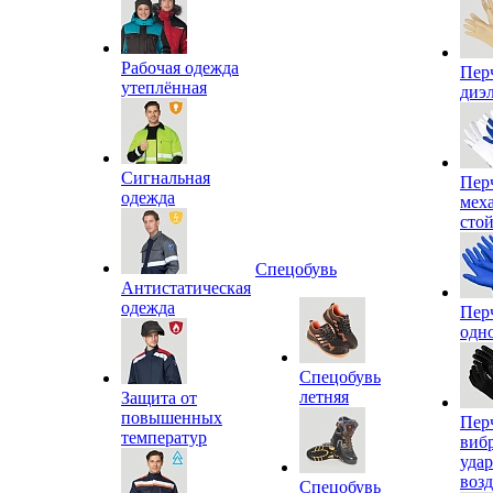
Рабочая одежда
Пер
утеплённая
диэ
Сигнальная
Пер
одежда
мех
сто
Спецобувь
Антистатическая
одежда
Пер
одн
Спецобувь
летняя
Защита от
повышенных
Пер
температур
виб
уда
воз
Спецобувь