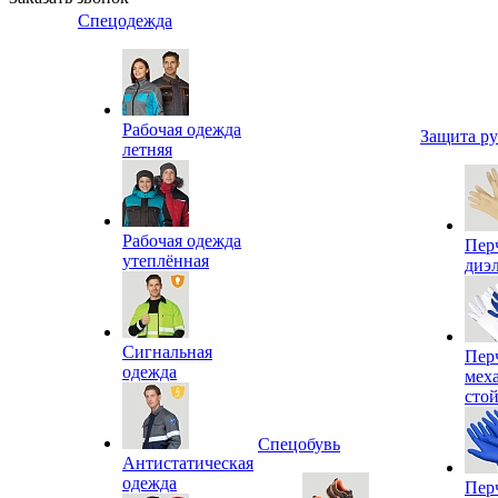
Спецодежда
Рабочая одежда
Защита р
летняя
Рабочая одежда
Пер
утеплённая
диэ
Сигнальная
Пер
одежда
мех
сто
Спецобувь
Антистатическая
одежда
Пер