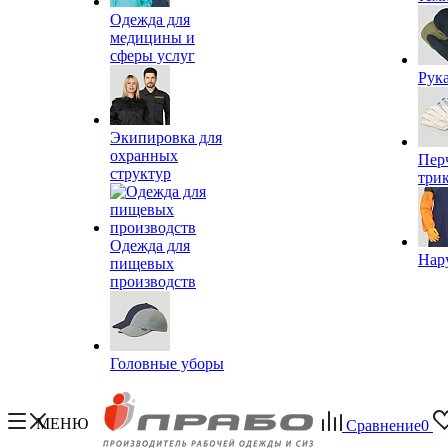
Одежда для
медицины и
сферы услуг
Рук
Экипировка для
охранных
Пер
структур
три
Одежда для
Нар
пищевых
производств
Головные уборы
МЕНЮ
Сравнение
0