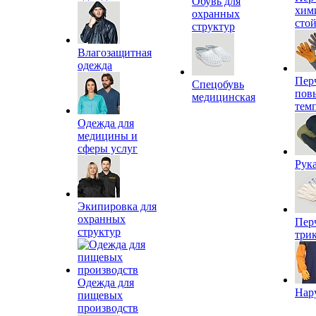
Обувь для
хим
охранных
сто
структур
Влагозащитная
одежда
Пер
Спецобувь
пов
медицинская
тем
Одежда для
медицины и
сферы услуг
Рук
Экипировка для
охранных
Пер
структур
три
Одежда для
Нар
пищевых
производств