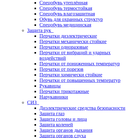
Спецобувь утеплённая
Спецобувь термостойкая
Спецобувь влагозащитная
Обувь для охранных структур
Спецобувь медицинская
Защита рук
Перчатки диэлектрические
Перчатки механически стойкие
Перчатки одноразовые
Перчатки от вибраций и ударных
воздействий
Перчатки от пониженных температур
Перчатки от порезов
Перчатки химически стойкие
Перчатки от повышенных температур
Рукавицы
Перчатки трикотажные
Нарукавники
СИЗ
Диэлектрические средства безопасности
Защита глаз
Защита головы и лица
Защита коленей
Защита органов дыхания
Защита органов слуха