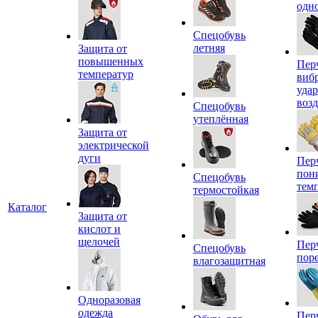
одн
Спецобувь
летняя
Защита от
повышенных
Пер
температур
виб
уда
воз
Спецобувь
утеплённая
Защита от
электрической
дуги
Пер
пон
Спецобувь
тем
термостойкая
Каталог
Защита от
кислот и
щелочей
Пер
Спецобувь
пор
влагозащитная
Одноразовая
одежда
Пер