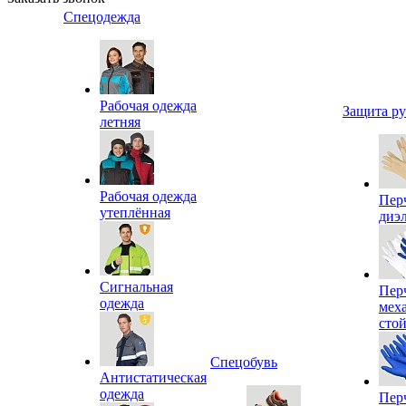
Спецодежда
Рабочая одежда
Защита р
летняя
Рабочая одежда
Пер
утеплённая
диэ
Сигнальная
Пер
одежда
мех
сто
Спецобувь
Антистатическая
одежда
Пер