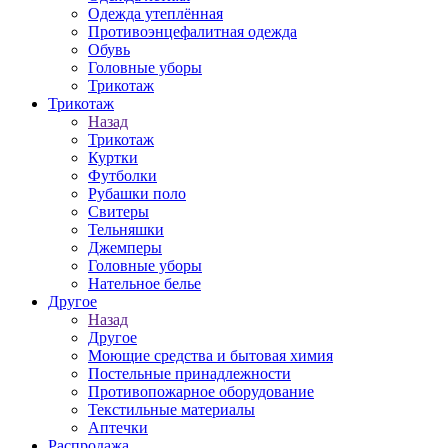
Одежда утеплённая
Противоэнцефалитная одежда
Обувь
Головные уборы
Трикотаж
Трикотаж
Назад
Трикотаж
Куртки
Футболки
Рубашки поло
Свитеры
Тельняшки
Джемперы
Головные уборы
Нательное белье
Другое
Назад
Другое
Моющие средства и бытовая химия
Постельные принадлежности
Противопожарное оборудование
Текстильные материалы
Аптечки
Распродажа