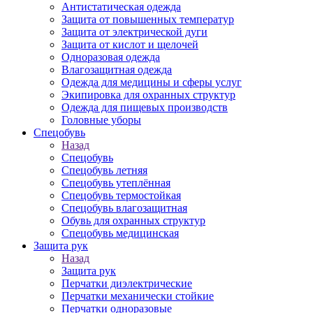
Антистатическая одежда
Защита от повышенных температур
Защита от электрической дуги
Защита от кислот и щелочей
Одноразовая одежда
Влагозащитная одежда
Одежда для медицины и сферы услуг
Экипировка для охранных структур
Одежда для пищевых производств
Головные уборы
Спецобувь
Назад
Спецобувь
Спецобувь летняя
Спецобувь утеплённая
Спецобувь термостойкая
Спецобувь влагозащитная
Обувь для охранных структур
Спецобувь медицинская
Защита рук
Назад
Защита рук
Перчатки диэлектрические
Перчатки механически стойкие
Перчатки одноразовые