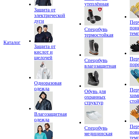
утеплённая
Защита от
электрической
дуги
Пер
пон
Спецобувь
тем
термостойкая
Каталог
Защита от
кислот и
щелочей
Пер
Спецобувь
пор
влагозащитная
Одноразовая
одежда
Пер
Обувь для
хим
охранных
сто
структур
Влагозащитная
одежда
Пер
Спецобувь
пов
медицинская
тем