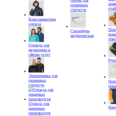
Обувь для
хим
охранных
сто
структур
Влагозащитная
одежда
Пер
Спецобувь
пов
медицинская
тем
Одежда для
медицины и
сферы услуг
Рук
Экипировка для
охранных
Пер
структур
три
Одежда для
Нар
пищевых
производств