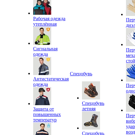
Рабочая одежда
Пер
утеплённая
диэ
Сигнальная
Пер
одежда
мех
сто
Спецобувь
Антистатическая
одежда
Пер
одн
Спецобувь
летняя
Защита от
повышенных
Пер
температур
виб
уда
воз
Спецобувь