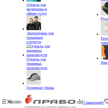
Одежда для
медицины и
сферы услуг
Рук
Экипировка для
охранных
Пер
структур
три
Одежда для
Нар
пищевых
производств
Головные уборы
МЕНЮ
Сравнение
0