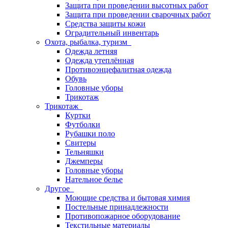
Защита при проведении высотных работ
Защита при проведении сварочных работ
Средства защиты кожи
Оградительный инвентарь
Охота, рыбалка, туризм
Одежда летняя
Одежда утеплённая
Противоэнцефалитная одежда
Обувь
Головные уборы
Трикотаж
Трикотаж
Куртки
Футболки
Рубашки поло
Свитеры
Тельняшки
Джемперы
Головные уборы
Нательное белье
Другое
Моющие средства и бытовая химия
Постельные принадлежности
Противопожарное оборудование
Текстильные материалы