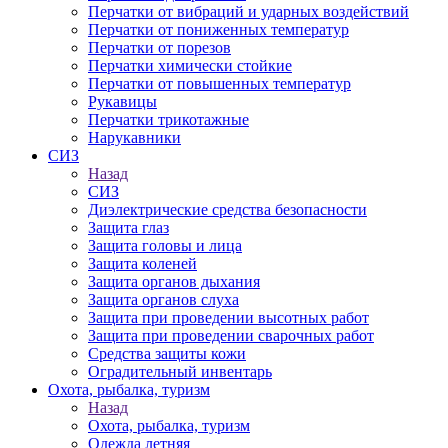
Перчатки от вибраций и ударных воздействий
Перчатки от пониженных температур
Перчатки от порезов
Перчатки химически стойкие
Перчатки от повышенных температур
Рукавицы
Перчатки трикотажные
Нарукавники
СИЗ
Назад
СИЗ
Диэлектрические средства безопасности
Защита глаз
Защита головы и лица
Защита коленей
Защита органов дыхания
Защита органов слуха
Защита при проведении высотных работ
Защита при проведении сварочных работ
Средства защиты кожи
Оградительный инвентарь
Охота, рыбалка, туризм
Назад
Охота, рыбалка, туризм
Одежда летняя