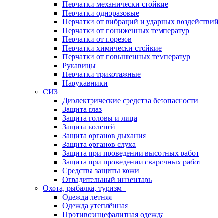
Перчатки механически стойкие
Перчатки одноразовые
Перчатки от вибраций и ударных воздействи
Перчатки от пониженных температур
Перчатки от порезов
Перчатки химически стойкие
Перчатки от повышенных температур
Рукавицы
Перчатки трикотажные
Нарукавники
СИЗ
Диэлектрические средства безопасности
Защита глаз
Защита головы и лица
Защита коленей
Защита органов дыхания
Защита органов слуха
Защита при проведении высотных работ
Защита при проведении сварочных работ
Средства защиты кожи
Оградительный инвентарь
Охота, рыбалка, туризм
Одежда летняя
Одежда утеплённая
Противоэнцефалитная одежда