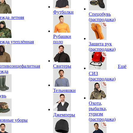
Футболки
Спецобувь
ежда летняя
(распродажа)
Рубашки
ежда утеплённая
поло
Защита рук
(распродажа)
отивоэнцефалитная
Свитеры
Ещё
ежда
СИЗ
(распродажа)
Тельняшки
увь
Охота,
рыбалка,
туризм
Джемперы
(распродажа)
ловные уборы