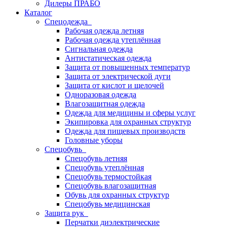
Дилеры ПРАБО
Каталог
Спецодежда
Рабочая одежда летняя
Рабочая одежда утеплённая
Сигнальная одежда
Антистатическая одежда
Защита от повышенных температур
Защита от электрической дуги
Защита от кислот и щелочей
Одноразовая одежда
Влагозащитная одежда
Одежда для медицины и сферы услуг
Экипировка для охранных структур
Одежда для пищевых производств
Головные уборы
Спецобувь
Спецобувь летняя
Спецобувь утеплённая
Спецобувь термостойкая
Спецобувь влагозащитная
Обувь для охранных структур
Спецобувь медицинская
Защита рук
Перчатки диэлектрические