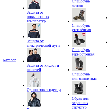
Спецобувь
летняя
Защита от
повышенных
температур
Спецобувь
утеплённая
Защита от
электрической дуги
Спецобувь
термостойкая
Каталог
Защита от кислот и
щелочей
Спецобувь
влагозащитная
Одноразовая одежда
Обувь для
охранных
структур