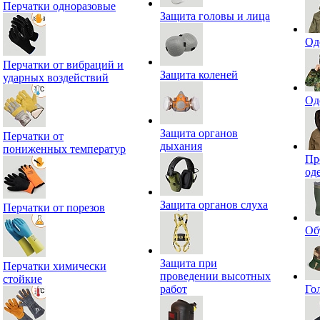
Перчатки одноразовые
Защита головы и лица
Од
Перчатки от вибраций и
Защита коленей
ударных воздействий
Од
Защита органов
Перчатки от
дыхания
пониженных температур
Пр
од
Защита органов слуха
Перчатки от порезов
Об
Защита при
Перчатки химически
проведении высотных
стойкие
работ
Го