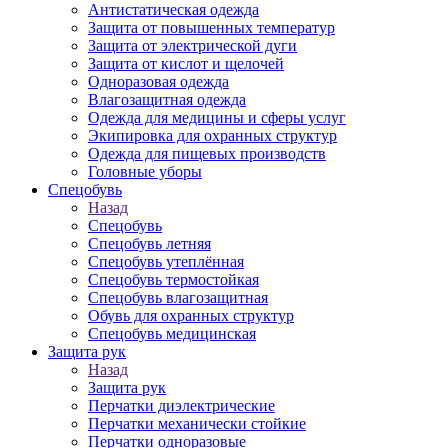
Антистатическая одежда
Защита от повышенных температур
Защита от электрической дуги
Защита от кислот и щелочей
Одноразовая одежда
Влагозащитная одежда
Одежда для медицины и сферы услуг
Экипировка для охранных структур
Одежда для пищевых производств
Головные уборы
Спецобувь
Назад
Спецобувь
Спецобувь летняя
Спецобувь утеплённая
Спецобувь термостойкая
Спецобувь влагозащитная
Обувь для охранных структур
Спецобувь медицинская
Защита рук
Назад
Защита рук
Перчатки диэлектрические
Перчатки механически стойкие
Перчатки одноразовые