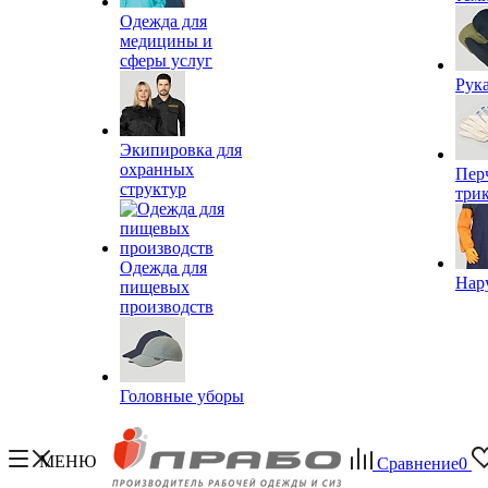
Одежда для
медицины и
сферы услуг
Рук
Экипировка для
охранных
Пер
структур
три
Одежда для
Нар
пищевых
производств
Головные уборы
МЕНЮ
Сравнение
0