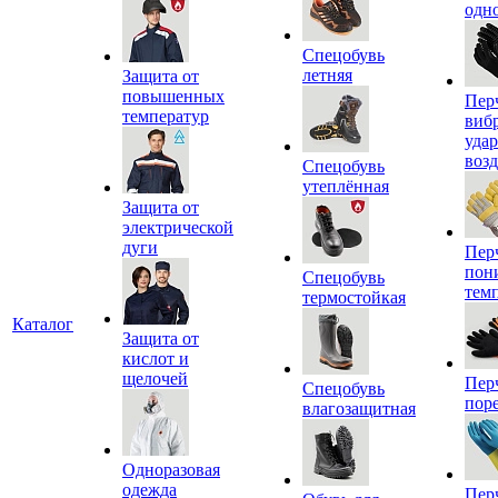
одн
Спецобувь
летняя
Защита от
повышенных
Пер
температур
виб
уда
воз
Спецобувь
утеплённая
Защита от
электрической
дуги
Пер
пон
Спецобувь
тем
термостойкая
Каталог
Защита от
кислот и
щелочей
Пер
Спецобувь
пор
влагозащитная
Одноразовая
одежда
Пер