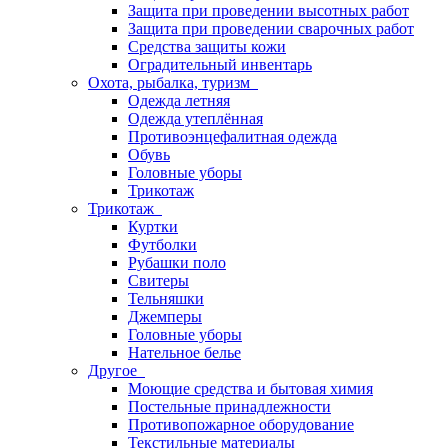
Защита при проведении высотных работ
Защита при проведении сварочных работ
Средства защиты кожи
Оградительный инвентарь
Охота, рыбалка, туризм
Одежда летняя
Одежда утеплённая
Противоэнцефалитная одежда
Обувь
Головные уборы
Трикотаж
Трикотаж
Куртки
Футболки
Рубашки поло
Свитеры
Тельняшки
Джемперы
Головные уборы
Нательное белье
Другое
Моющие средства и бытовая химия
Постельные принадлежности
Противопожарное оборудование
Текстильные материалы