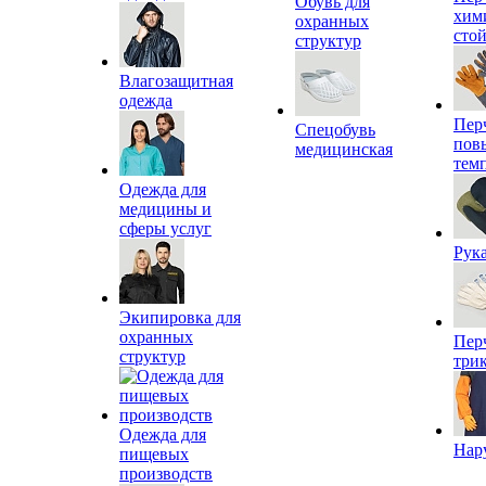
Обувь для
хим
охранных
сто
структур
Влагозащитная
одежда
Пер
Спецобувь
пов
медицинская
тем
Одежда для
медицины и
сферы услуг
Рук
Экипировка для
охранных
Пер
структур
три
Одежда для
Нар
пищевых
производств