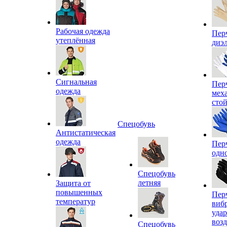
Рабочая одежда
Пер
утеплённая
диэ
Сигнальная
Пер
одежда
мех
сто
Спецобувь
Антистатическая
одежда
Пер
одн
Спецобувь
летняя
Защита от
повышенных
Пер
температур
виб
уда
воз
Спецобувь