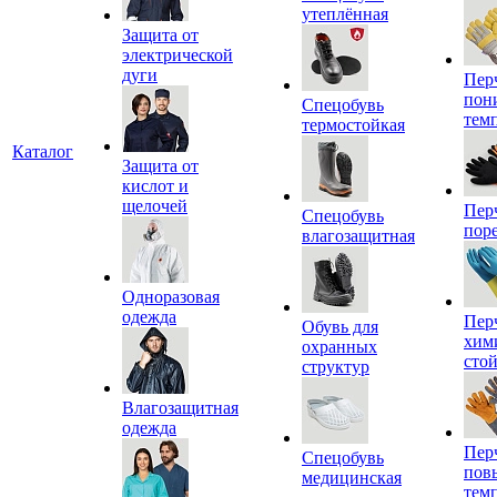
утеплённая
Защита от
электрической
дуги
Пер
пон
Спецобувь
тем
термостойкая
Каталог
Защита от
кислот и
щелочей
Пер
Спецобувь
пор
влагозащитная
Одноразовая
одежда
Пер
Обувь для
хим
охранных
сто
структур
Влагозащитная
одежда
Пер
Спецобувь
пов
медицинская
тем