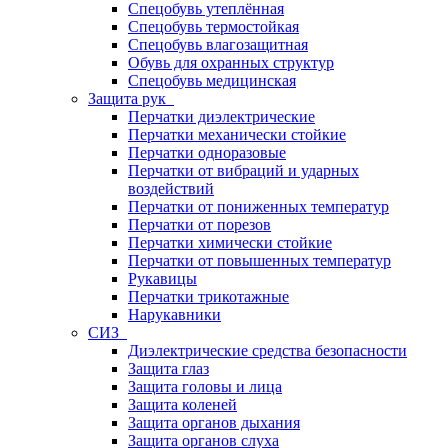
Спецобувь утеплённая
Спецобувь термостойкая
Спецобувь влагозащитная
Обувь для охранных структур
Спецобувь медицинская
Защита рук
Перчатки диэлектрические
Перчатки механически стойкие
Перчатки одноразовые
Перчатки от вибраций и ударных
воздействий
Перчатки от пониженных температур
Перчатки от порезов
Перчатки химически стойкие
Перчатки от повышенных температур
Рукавицы
Перчатки трикотажные
Нарукавники
СИЗ
Диэлектрические средства безопасности
Защита глаз
Защита головы и лица
Защита коленей
Защита органов дыхания
Защита органов слуха