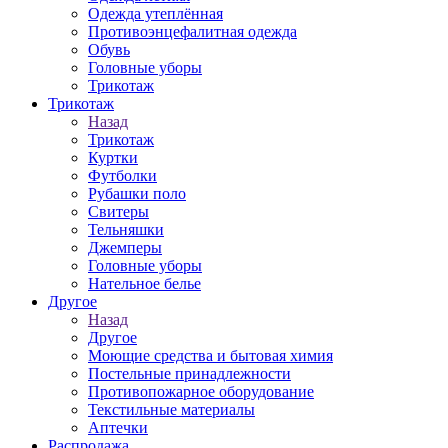
Одежда утеплённая
Противоэнцефалитная одежда
Обувь
Головные уборы
Трикотаж
Трикотаж
Назад
Трикотаж
Куртки
Футболки
Рубашки поло
Свитеры
Тельняшки
Джемперы
Головные уборы
Нательное белье
Другое
Назад
Другое
Моющие средства и бытовая химия
Постельные принадлежности
Противопожарное оборудование
Текстильные материалы
Аптечки
Распродажа