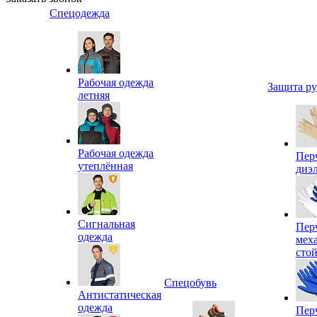
Спецодежда
Рабочая одежда
Защита р
летняя
Рабочая одежда
Пер
утеплённая
диэ
Сигнальная
Пер
одежда
мех
сто
Спецобувь
Антистатическая
одежда
Пер