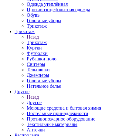
Одежда утеплённая
Противоэнцефалитная одежда
Обувь
Головные уборы
Трикотаж
Трикотаж
Назад
Трикотаж
Куртки
Футболки
Рубашки поло
Свитеры
Тельняшки
Джемперы
Головные уборы
Нательное белье
Другое
Назад
Другое
Моющие средства и бытовая химия
Постельные принадлежности
Противопожарное оборудование
Текстильные материалы
Аптечки
Распродажа