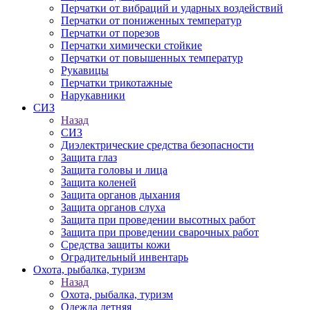
Перчатки от вибраций и ударных воздействий
Перчатки от пониженных температур
Перчатки от порезов
Перчатки химически стойкие
Перчатки от повышенных температур
Рукавицы
Перчатки трикотажные
Нарукавники
СИЗ
Назад
СИЗ
Диэлектрические средства безопасности
Защита глаз
Защита головы и лица
Защита коленей
Защита органов дыхания
Защита органов слуха
Защита при проведении высотных работ
Защита при проведении сварочных работ
Средства защиты кожи
Оградительный инвентарь
Охота, рыбалка, туризм
Назад
Охота, рыбалка, туризм
Одежда летняя