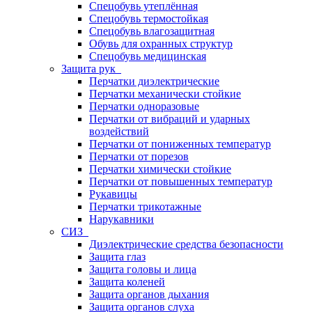
Спецобувь утеплённая
Спецобувь термостойкая
Спецобувь влагозащитная
Обувь для охранных структур
Спецобувь медицинская
Защита рук
Перчатки диэлектрические
Перчатки механически стойкие
Перчатки одноразовые
Перчатки от вибраций и ударных
воздействий
Перчатки от пониженных температур
Перчатки от порезов
Перчатки химически стойкие
Перчатки от повышенных температур
Рукавицы
Перчатки трикотажные
Нарукавники
СИЗ
Диэлектрические средства безопасности
Защита глаз
Защита головы и лица
Защита коленей
Защита органов дыхания
Защита органов слуха