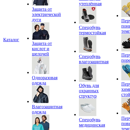
утеплённая
Защита от
электрической
дуги
Пер
пон
Спецобувь
тем
термостойкая
Каталог
Защита от
кислот и
щелочей
Пер
Спецобувь
пор
влагозащитная
Одноразовая
одежда
Пер
Обувь для
хим
охранных
сто
структур
Влагозащитная
одежда
Пер
Спецобувь
пов
медицинская
тем