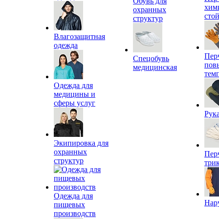
Обувь для
хим
охранных
сто
структур
Влагозащитная
одежда
Пер
Спецобувь
пов
медицинская
тем
Одежда для
медицины и
сферы услуг
Рук
Экипировка для
охранных
Пер
структур
три
Одежда для
Нар
пищевых
производств