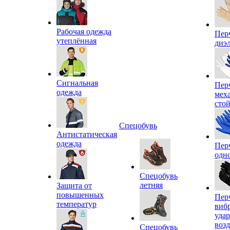
Рабочая одежда
Пер
утеплённая
диэ
Сигнальная
Пер
одежда
мех
сто
Спецобувь
Антистатическая
одежда
Пер
одн
Спецобувь
летняя
Защита от
повышенных
Пер
температур
виб
уда
воз
Спецобувь