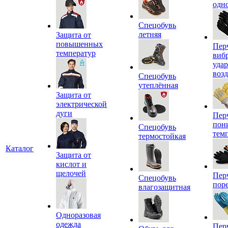
одн
Спецобувь
летняя
Защита от
повышенных
Пер
температур
виб
уда
воз
Спецобувь
утеплённая
Защита от
электрической
дуги
Пер
пон
Спецобувь
тем
термостойкая
Каталог
Защита от
кислот и
щелочей
Пер
Спецобувь
пор
влагозащитная
Одноразовая
одежда
Пер