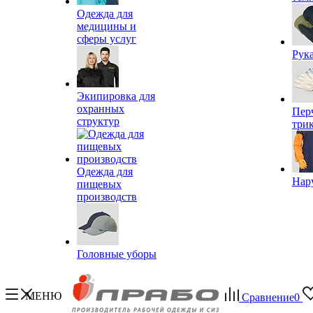
Одежда для
медицины и
сферы услуг
Рук
Экипировка для
охранных
Пер
структур
три
Одежда для
Нар
пищевых
производств
Головные уборы
МЕНЮ
Сравнение
0