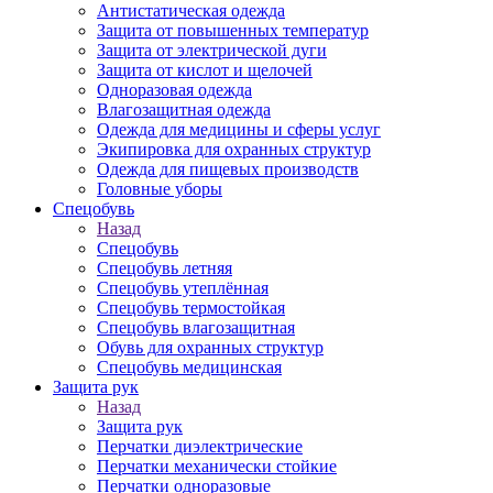
Антистатическая одежда
Защита от повышенных температур
Защита от электрической дуги
Защита от кислот и щелочей
Одноразовая одежда
Влагозащитная одежда
Одежда для медицины и сферы услуг
Экипировка для охранных структур
Одежда для пищевых производств
Головные уборы
Спецобувь
Назад
Спецобувь
Спецобувь летняя
Спецобувь утеплённая
Спецобувь термостойкая
Спецобувь влагозащитная
Обувь для охранных структур
Спецобувь медицинская
Защита рук
Назад
Защита рук
Перчатки диэлектрические
Перчатки механически стойкие
Перчатки одноразовые