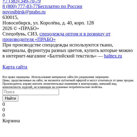
+7 (383) 349-70-79
8 (800) 777-83-77
Бесплатно по России
novosibirsk@prabo.ru
630015,
Новосибирск, ул. Королёва, д. 40, корп. 128
2026 © «ПРАБО»
Спецобувь, СИЗ,
спецодежда оптом и в розницу от
производителя «ПРАБО»
При производстве спецодежды используются ткани,
материалы, фурнитура разных цветов, купить которые можно
в интернет-магазине «Балтийский текстиль» —
balttex.ru
Карта сайта
Все права защищены. Использование материалов сайта без разрешения запрещено.
Цены, представленные на сайте, не являются публичной офертой и могут отличаться от цены продаж.
Производитель вправе вносить незначительные изменения в конструкцию, внешний вид,
комплектность изделий, не влияющие на основные потребительские свойства.
Найти
0
0
0
Корзина