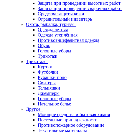
Защита при проведении высотных работ
Защита при проведении сварочных работ
Средства защиты кожи
Оградительный инвентарь
Охота, рыбалка, туризм
Одежда летняя
Одежда утеплённая
Противоэнцефалитная одежда
Обувь
Головные уборы
Трикотаж
Трикотаж
Куртки
Футболки
Рубашки поло
Свитеры
Тельняшки
Джемперы
Головные уборы
Нательное белье
Другое
Моющие средства и бытовая химия
Постельные принадлежности
Противопожарное оборудование
Текстильные материалы