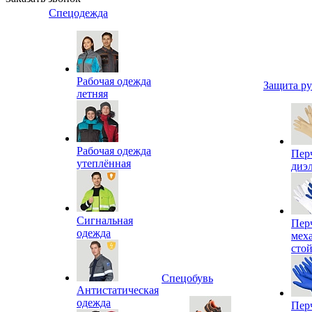
Спецодежда
Рабочая одежда
Защита р
летняя
Рабочая одежда
Пер
утеплённая
диэ
Сигнальная
Пер
одежда
мех
сто
Спецобувь
Антистатическая
одежда
Пер