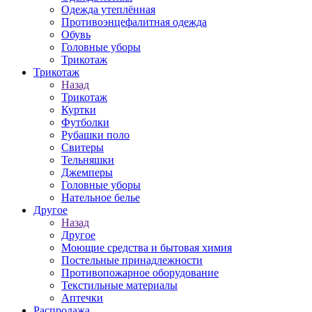
Одежда утеплённая
Противоэнцефалитная одежда
Обувь
Головные уборы
Трикотаж
Трикотаж
Назад
Трикотаж
Куртки
Футболки
Рубашки поло
Свитеры
Тельняшки
Джемперы
Головные уборы
Нательное белье
Другое
Назад
Другое
Моющие средства и бытовая химия
Постельные принадлежности
Противопожарное оборудование
Текстильные материалы
Аптечки
Распродажа