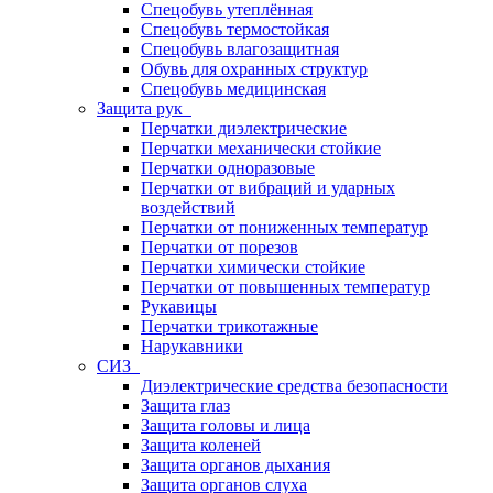
Спецобувь утеплённая
Спецобувь термостойкая
Спецобувь влагозащитная
Обувь для охранных структур
Спецобувь медицинская
Защита рук
Перчатки диэлектрические
Перчатки механически стойкие
Перчатки одноразовые
Перчатки от вибраций и ударных
воздействий
Перчатки от пониженных температур
Перчатки от порезов
Перчатки химически стойкие
Перчатки от повышенных температур
Рукавицы
Перчатки трикотажные
Нарукавники
СИЗ
Диэлектрические средства безопасности
Защита глаз
Защита головы и лица
Защита коленей
Защита органов дыхания
Защита органов слуха