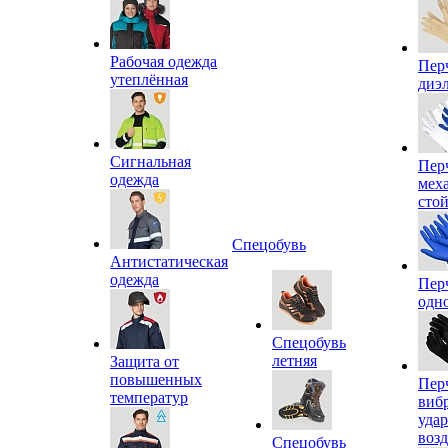
Рабочая одежда
Пер
утеплённая
диэ
Сигнальная
Пер
одежда
мех
сто
Спецобувь
Антистатическая
одежда
Пер
одн
Спецобувь
летняя
Защита от
повышенных
Пер
температур
виб
уда
воз
Спецобувь