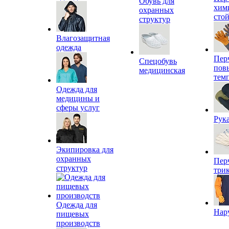
Обувь для
хим
охранных
сто
структур
Влагозащитная
одежда
Пер
Спецобувь
пов
медицинская
тем
Одежда для
медицины и
сферы услуг
Рук
Экипировка для
охранных
Пер
структур
три
Одежда для
Нар
пищевых
производств