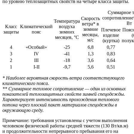
по уровню теплозащитных свойств на четыре класса защиты.
Суммарное т
сопротивление*
Скорость
Температура
Вт
ветра* в
Класс
Климатический
воздуха
зимние
Плечевое
Поясн
защиты
пояс
зимних
месяцы,
изделие
(
месяцев, °С
м/с
(куртка)
полук
4
«Особый»
-25
6,8
0,77
3
IV
-41
1,3
0,83
2
III
-18
3,6
0,64
1
I-II
-9,7
5,6
0,51
* Наиболее вероятная скорость ветра соответствующего
климатического пояса.
** Суммарное тепловое сопротивление — один из основных
показателей теплозащитных свойств зимней спецодежды.
Характеризует интенсивность прохождения теплового
потока через плоский пакет материалов спецодежды в
окружающую среду.
Примечание: требования установлены с учетом выполнения
человеком физической работы средней тяжести (130 Вт/кв.м)
и продолжительности непрерывного пребывания его на