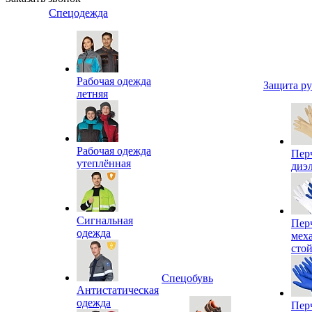
Спецодежда
Рабочая одежда
Защита р
летняя
Рабочая одежда
Пер
утеплённая
диэ
Сигнальная
Пер
одежда
мех
сто
Спецобувь
Антистатическая
одежда
Пер