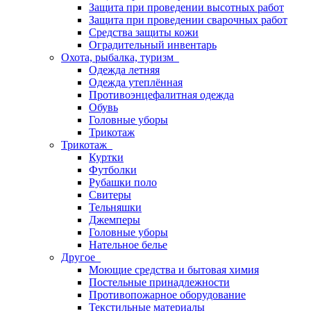
Защита при проведении высотных работ
Защита при проведении сварочных работ
Средства защиты кожи
Оградительный инвентарь
Охота, рыбалка, туризм
Одежда летняя
Одежда утеплённая
Противоэнцефалитная одежда
Обувь
Головные уборы
Трикотаж
Трикотаж
Куртки
Футболки
Рубашки поло
Свитеры
Тельняшки
Джемперы
Головные уборы
Нательное белье
Другое
Моющие средства и бытовая химия
Постельные принадлежности
Противопожарное оборудование
Текстильные материалы