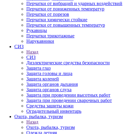
Перчатки от вибраций и ударных воздействий
Перчатки от пониженных температур
Перчатки от порезов
Перчатки химически стойкие
Перчатки от повышенных температур
Рукавицы
Перчатки трикотажные
Нарукавники
СИЗ
Назад
СИЗ
Диэлектрические средства безопасности
Защита глаз
Защита головы и лица
Защита коленей
Защита органов дыхания
Защита органов слуха
Защита при проведении высотных работ
Защита при проведении сварочных работ
Средства защиты кожи
Оградительный инвентарь
Охота, рыбалка, туризм
Назад
Охота, рыбалка, туризм
Одежда летняя