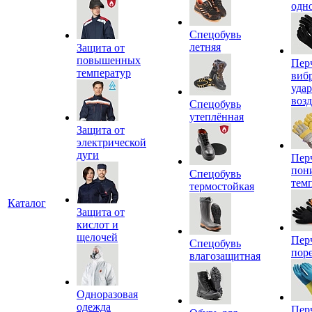
одн
Спецобувь
летняя
Защита от
повышенных
Пер
температур
виб
уда
воз
Спецобувь
утеплённая
Защита от
электрической
дуги
Пер
пон
Спецобувь
тем
термостойкая
Каталог
Защита от
кислот и
щелочей
Пер
Спецобувь
пор
влагозащитная
Одноразовая
одежда
Пер