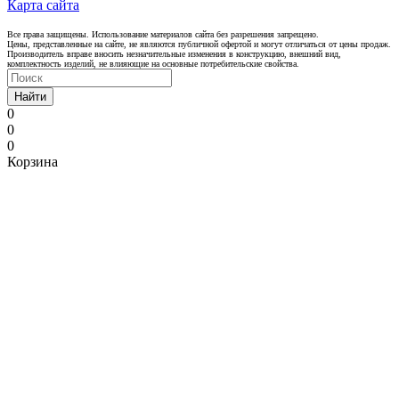
Карта сайта
Все права защищены. Использование материалов сайта без разрешения запрещено.
Цены, представленные на сайте, не являются публичной офертой и могут отличаться от цены продаж.
Производитель вправе вносить незначительные изменения в конструкцию, внешний вид,
комплектность изделий, не влияющие на основные потребительские свойства.
Найти
0
0
0
Корзина