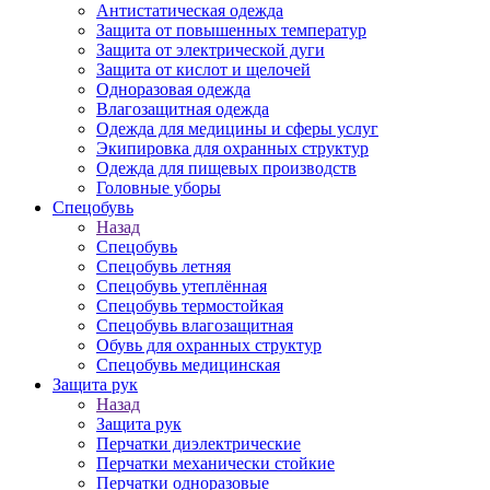
Антистатическая одежда
Защита от повышенных температур
Защита от электрической дуги
Защита от кислот и щелочей
Одноразовая одежда
Влагозащитная одежда
Одежда для медицины и сферы услуг
Экипировка для охранных структур
Одежда для пищевых производств
Головные уборы
Спецобувь
Назад
Спецобувь
Спецобувь летняя
Спецобувь утеплённая
Спецобувь термостойкая
Спецобувь влагозащитная
Обувь для охранных структур
Спецобувь медицинская
Защита рук
Назад
Защита рук
Перчатки диэлектрические
Перчатки механически стойкие
Перчатки одноразовые