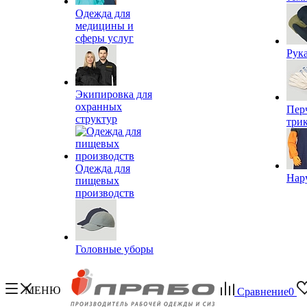
Одежда для
медицины и
сферы услуг
Рук
Экипировка для
охранных
Пер
структур
три
Одежда для
Нар
пищевых
производств
Головные уборы
МЕНЮ
Сравнение
0