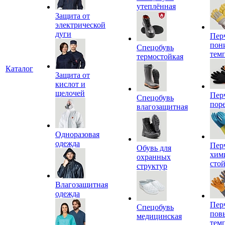
утеплённая
Защита от
электрической
дуги
Пер
пон
Спецобувь
тем
термостойкая
Каталог
Защита от
кислот и
щелочей
Пер
Спецобувь
пор
влагозащитная
Одноразовая
одежда
Пер
Обувь для
хим
охранных
сто
структур
Влагозащитная
одежда
Пер
Спецобувь
пов
медицинская
тем