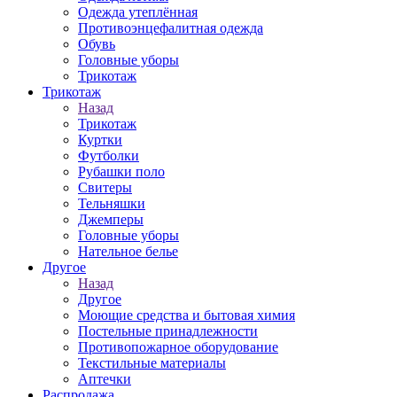
Одежда утеплённая
Противоэнцефалитная одежда
Обувь
Головные уборы
Трикотаж
Трикотаж
Назад
Трикотаж
Куртки
Футболки
Рубашки поло
Свитеры
Тельняшки
Джемперы
Головные уборы
Нательное белье
Другое
Назад
Другое
Моющие средства и бытовая химия
Постельные принадлежности
Противопожарное оборудование
Текстильные материалы
Аптечки
Распродажа