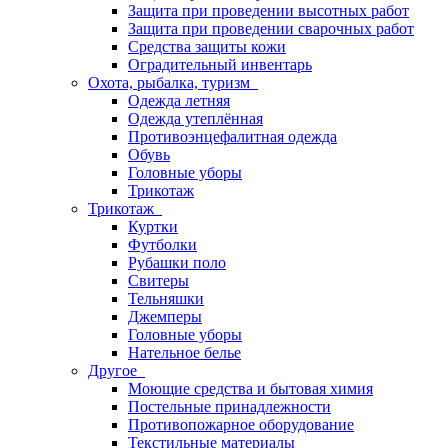
Защита при проведении высотных работ
Защита при проведении сварочных работ
Средства защиты кожи
Оградительный инвентарь
Охота, рыбалка, туризм
Одежда летняя
Одежда утеплённая
Противоэнцефалитная одежда
Обувь
Головные уборы
Трикотаж
Трикотаж
Куртки
Футболки
Рубашки поло
Свитеры
Тельняшки
Джемперы
Головные уборы
Нательное белье
Другое
Моющие средства и бытовая химия
Постельные принадлежности
Противопожарное оборудование
Текстильные материалы