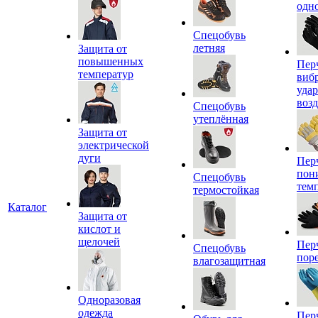
одн
Спецобувь
летняя
Защита от
повышенных
Пер
температур
виб
уда
воз
Спецобувь
утеплённая
Защита от
электрической
дуги
Пер
пон
Спецобувь
тем
термостойкая
Каталог
Защита от
кислот и
щелочей
Пер
Спецобувь
пор
влагозащитная
Одноразовая
одежда
Пер