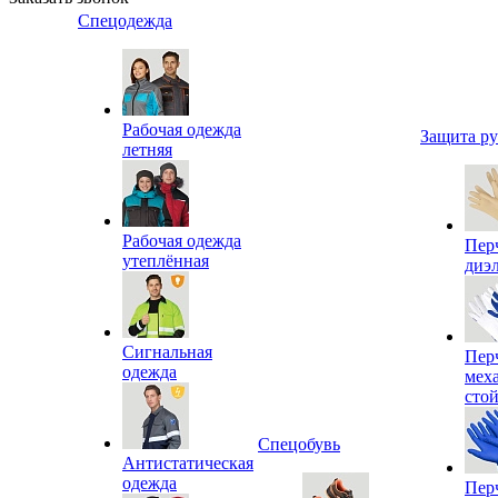
Спецодежда
Рабочая одежда
Защита р
летняя
Рабочая одежда
Пер
утеплённая
диэ
Сигнальная
Пер
одежда
мех
сто
Спецобувь
Антистатическая
одежда
Пер