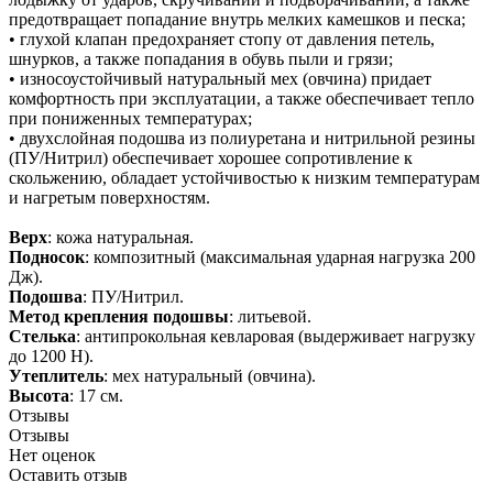
предотвращает попадание внутрь мелких камешков и песка;
• глухой клапан предохраняет стопу от давления петель,
шнурков, а также попадания в обувь пыли и грязи;
• износоустойчивый натуральный мех (овчина) придает
комфортность при эксплуатации, а также обеспечивает тепло
при пониженных температурах;
• двухслойная подошва из полиуретана и нитрильной резины
(ПУ/Нитрил) обеспечивает хорошее сопротивление к
скольжению, обладает устойчивостью к низким температурам
и нагретым поверхностям.
Верх
: кожа натуральная.
Подносок
: композитный (максимальная ударная нагрузка 200
Дж).
Подошва
: ПУ/Нитрил.
Метод крепления подошвы
: литьевой.
Стелька
: антипрокольная кевларовая (выдерживает нагрузку
до 1200 Н).
Утеплитель
: мех натуральный (овчина).
Высота
: 17 см.
Отзывы
Отзывы
Нет оценок
Оставить отзыв