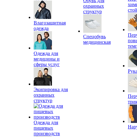
Обувь для
хим
охранных
сто
структур
Влагозащитная
одежда
Пер
Спецобувь
пов
медицинская
тем
Одежда для
медицины и
сферы услуг
Рук
Экипировка для
охранных
Пер
структур
три
Одежда для
Нар
пищевых
производств