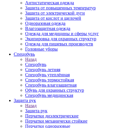
Антистатическая одежда
Защита от повышенных температур
Защита от электрической дуги
Защита от кислот и щелочей
Одноразовая одежда
Влагозащитная одежда
Одежда для медицины и сферы услуг
Экипировка для охранных структур
Одежда для пищевых производств
Головные уборы
Спецобувь
Назад
Спецобувь
Спецобувь летняя
Спецобувь утеплённая
Спецобувь термостойкая
Спецобувь влагозащитная
Обувь для охранных структур
Спецобувь медицинская
Защита рук
Назад
Защита рук
Перчатки диэлектрические
Перчатки механически стойкие
Перчатки одноразовые