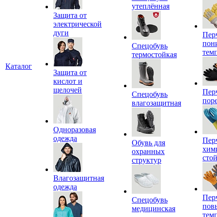
утеплённая
Защита от
электрической
дуги
Пер
пон
Спецобувь
тем
термостойкая
Каталог
Защита от
кислот и
щелочей
Пер
Спецобувь
пор
влагозащитная
Одноразовая
одежда
Пер
Обувь для
хим
охранных
сто
структур
Влагозащитная
одежда
Пер
Спецобувь
пов
медицинская
тем