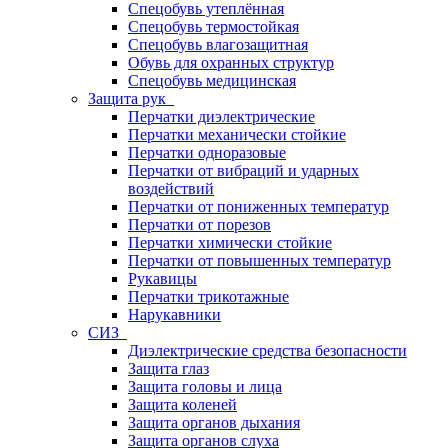
Спецобувь утеплённая
Спецобувь термостойкая
Спецобувь влагозащитная
Обувь для охранных структур
Спецобувь медицинская
Защита рук
Перчатки диэлектрические
Перчатки механически стойкие
Перчатки одноразовые
Перчатки от вибраций и ударных
воздействий
Перчатки от пониженных температур
Перчатки от порезов
Перчатки химически стойкие
Перчатки от повышенных температур
Рукавицы
Перчатки трикотажные
Нарукавники
СИЗ
Диэлектрические средства безопасности
Защита глаз
Защита головы и лица
Защита коленей
Защита органов дыхания
Защита органов слуха