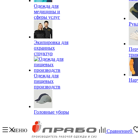
Одежда для
медицины и
сферы услуг
Рук
Экипировка для
охранных
Пер
структур
три
Одежда для
Нар
пищевых
производств
Головные уборы
МЕНЮ
Сравнение
0