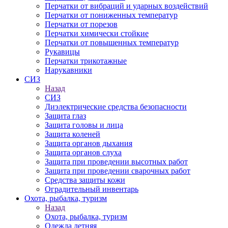
Перчатки от вибраций и ударных воздействий
Перчатки от пониженных температур
Перчатки от порезов
Перчатки химически стойкие
Перчатки от повышенных температур
Рукавицы
Перчатки трикотажные
Нарукавники
СИЗ
Назад
СИЗ
Диэлектрические средства безопасности
Защита глаз
Защита головы и лица
Защита коленей
Защита органов дыхания
Защита органов слуха
Защита при проведении высотных работ
Защита при проведении сварочных работ
Средства защиты кожи
Оградительный инвентарь
Охота, рыбалка, туризм
Назад
Охота, рыбалка, туризм
Одежда летняя