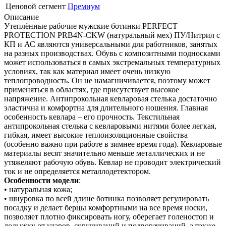
Ценовой сегмент
Премиум
Описание
Утеплённые рабочие мужские ботинки PERFECT
PROTECTION PRB4N-CKW (натуральный мех) ПУ/Нитрил с
КП и АС являются универсальными для работников, занятых
на разных производствах. Обувь с композитными подносками
может использоваться в самых экстремальных температурных
условиях, так как материал имеет очень низкую
теплопроводность. Он не намагничивается, поэтому может
применяться в областях, где присутствует высокое
напряжение. Антипрокольная кевларовая стелька достаточно
эластична и комфортна для длительного ношения. Главная
особенность кевлара – его прочность. Текстильная
антипрокольная стелька с кевларовыми нитями более легкая,
гибкая, имеет высокие теплоизоляционные свойства
(особенно важно при работе в зимнее время года). Кевларовые
материалы весят значительно меньше металлических и не
утяжеляют рабочую обувь. Кевлар не проводит электрический
ток и не определяется металлодетектором.
Особенности модели
:
• натуральная кожа;
• шнуровка по всей длине ботинка позволяет регулировать
посадку и делает берцы комфортными на все время носки,
позволяет плотно фиксировать ногу, оберегает голеностоп и
лодыжку от ударов, скручиваний и подворачиваний, а также