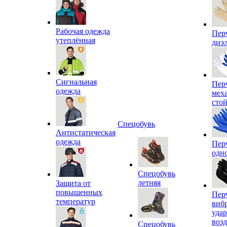
Рабочая одежда
Пер
утеплённая
диэ
Сигнальная
Пер
одежда
мех
сто
Спецобувь
Антистатическая
одежда
Пер
одн
Спецобувь
летняя
Защита от
повышенных
Пер
температур
виб
уда
воз
Спецобувь