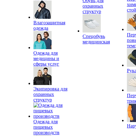
Обувь для
хим
охранных
сто
структур
Влагозащитная
одежда
Пер
Спецобувь
пов
медицинская
тем
Одежда для
медицины и
сферы услуг
Рук
Экипировка для
охранных
Пер
структур
три
Одежда для
Нар
пищевых
производств