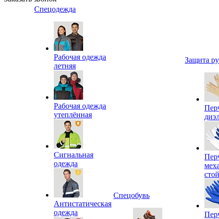
Спецодежда
Рабочая одежда
Защита р
летняя
Рабочая одежда
Пер
утеплённая
диэ
Сигнальная
Пер
одежда
мех
сто
Спецобувь
Антистатическая
одежда
Пер