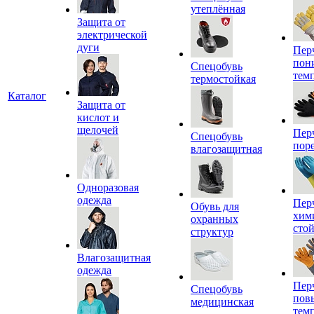
утеплённая
Защита от
электрической
дуги
Пер
пон
Спецобувь
тем
термостойкая
Каталог
Защита от
кислот и
щелочей
Пер
Спецобувь
пор
влагозащитная
Одноразовая
одежда
Пер
Обувь для
хим
охранных
сто
структур
Влагозащитная
одежда
Пер
Спецобувь
пов
медицинская
тем