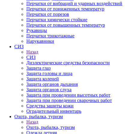
Перчатки от вибраций и ударных воздействий
Перчатки от пониженных температур
Перчатки от порезов
Перчатки химически стойкие
Перчатки от повышенных температур
Рукавицы
Перчатки трикотажные
Нарукавники
СИЗ
Назад
СИЗ
Диэлектрические средства безопасности
Защита глаз
Защита головы и лица
Защита коленей
Защита органов дыхания
Защита органов слуха
Защита при проведении высотных работ
Защита при проведении сварочных работ
Средства защиты кожи
Оградительный инвентарь
Охота, рыбалка, туризм
Назад
Охота, рыбалка, туризм
Одежда летняя