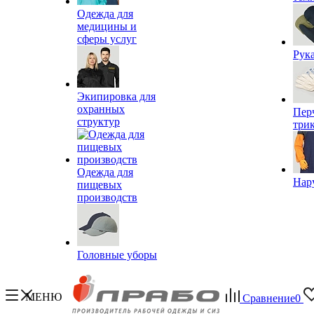
Одежда для
медицины и
сферы услуг
Рук
Экипировка для
охранных
Пер
структур
три
Одежда для
Нар
пищевых
производств
Головные уборы
МЕНЮ
Сравнение
0