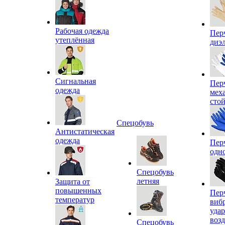
Рабочая одежда
Пер
утеплённая
диэ
Сигнальная
Пер
одежда
мех
сто
Спецобувь
Антистатическая
одежда
Пер
одн
Спецобувь
летняя
Защита от
повышенных
Пер
температур
виб
уда
воз
Спецобувь