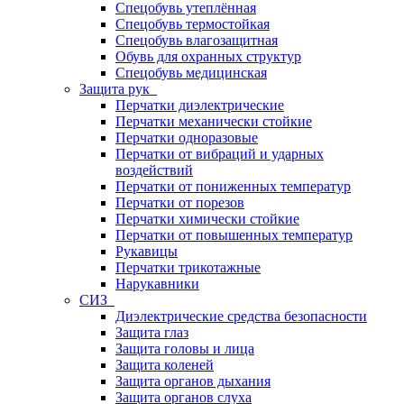
Спецобувь утеплённая
Спецобувь термостойкая
Спецобувь влагозащитная
Обувь для охранных структур
Спецобувь медицинская
Защита рук
Перчатки диэлектрические
Перчатки механически стойкие
Перчатки одноразовые
Перчатки от вибраций и ударных
воздействий
Перчатки от пониженных температур
Перчатки от порезов
Перчатки химически стойкие
Перчатки от повышенных температур
Рукавицы
Перчатки трикотажные
Нарукавники
СИЗ
Диэлектрические средства безопасности
Защита глаз
Защита головы и лица
Защита коленей
Защита органов дыхания
Защита органов слуха