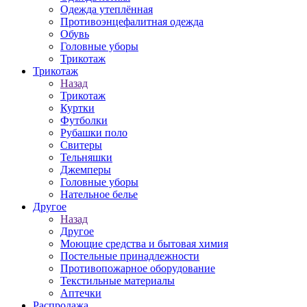
Одежда утеплённая
Противоэнцефалитная одежда
Обувь
Головные уборы
Трикотаж
Трикотаж
Назад
Трикотаж
Куртки
Футболки
Рубашки поло
Свитеры
Тельняшки
Джемперы
Головные уборы
Нательное белье
Другое
Назад
Другое
Моющие средства и бытовая химия
Постельные принадлежности
Противопожарное оборудование
Текстильные материалы
Аптечки
Распродажа