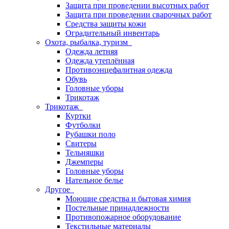
Защита при проведении высотных работ
Защита при проведении сварочных работ
Средства защиты кожи
Оградительный инвентарь
Охота, рыбалка, туризм
Одежда летняя
Одежда утеплённая
Противоэнцефалитная одежда
Обувь
Головные уборы
Трикотаж
Трикотаж
Куртки
Футболки
Рубашки поло
Свитеры
Тельняшки
Джемперы
Головные уборы
Нательное белье
Другое
Моющие средства и бытовая химия
Постельные принадлежности
Противопожарное оборудование
Текстильные материалы