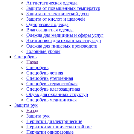
Антистатическая одежда
Защита от повышенных температур
Защита от электрической дуги
Защита от кислот и щелочей
Одноразовая одежда
Влагозащитная одежда
Одежда для медицины и сферы услуг
Экипировка для охранных структур
Одежда для пищевых производств
Головные уборы
Спецобувь
Назад
Спецобувь
Спецобувь летняя
Спецобувь утеплённая
Спецобувь термостойкая
Спецобувь влагозащитная
Обувь для охранных структур
Спецобувь медицинская
Защита рук
Назад
Защита рук
Перчатки диэлектрические
Перчатки механически стойкие
Перчатки одноразовые