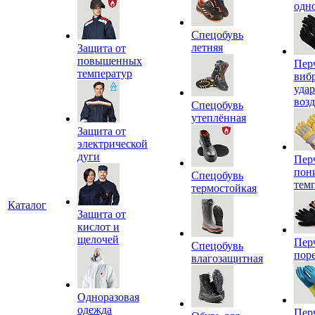
одн
Спецобувь
летняя
Защита от
повышенных
Пер
температур
виб
уда
воз
Спецобувь
утеплённая
Защита от
электрической
дуги
Пер
пон
Спецобувь
тем
термостойкая
Каталог
Защита от
кислот и
щелочей
Пер
Спецобувь
пор
влагозащитная
Одноразовая
одежда
Пер