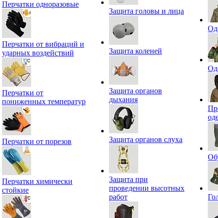
Перчатки одноразовые
Защита головы и лица
Од
Перчатки от вибраций и
Защита коленей
ударных воздействий
Од
Защита органов
Перчатки от
дыхания
пониженных температур
Пр
од
Защита органов слуха
Перчатки от порезов
Об
Защита при
Перчатки химически
проведении высотных
стойкие
работ
Го