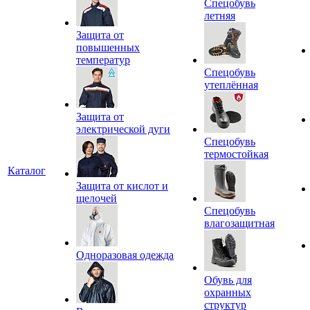
Спецобувь
летняя
Защита от
повышенных
температур
Спецобувь
утеплённая
Защита от
электрической дуги
Спецобувь
термостойкая
Каталог
Защита от кислот и
щелочей
Спецобувь
влагозащитная
Одноразовая одежда
Обувь для
охранных
структур