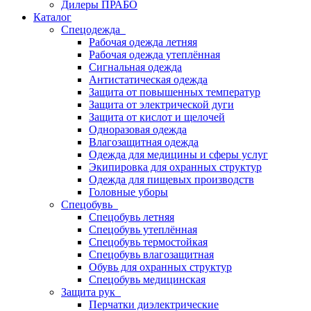
Дилеры ПРАБО
Каталог
Спецодежда
Рабочая одежда летняя
Рабочая одежда утеплённая
Сигнальная одежда
Антистатическая одежда
Защита от повышенных температур
Защита от электрической дуги
Защита от кислот и щелочей
Одноразовая одежда
Влагозащитная одежда
Одежда для медицины и сферы услуг
Экипировка для охранных структур
Одежда для пищевых производств
Головные уборы
Спецобувь
Спецобувь летняя
Спецобувь утеплённая
Спецобувь термостойкая
Спецобувь влагозащитная
Обувь для охранных структур
Спецобувь медицинская
Защита рук
Перчатки диэлектрические