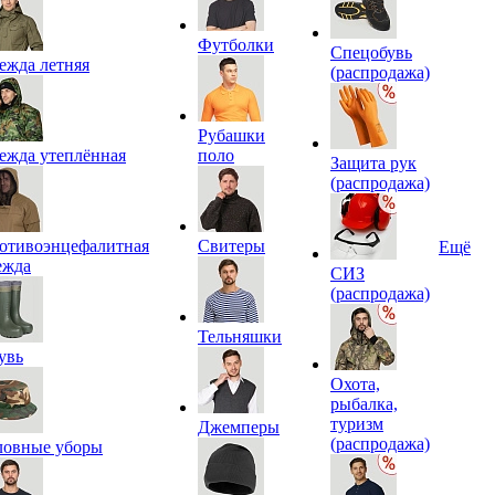
Футболки
Спецобувь
ежда летняя
(распродажа)
Рубашки
ежда утеплённая
поло
Защита рук
(распродажа)
отивоэнцефалитная
Свитеры
Ещё
ежда
СИЗ
(распродажа)
Тельняшки
увь
Охота,
рыбалка,
туризм
Джемперы
(распродажа)
ловные уборы