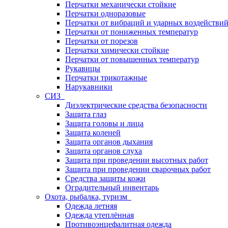
Перчатки механически стойкие
Перчатки одноразовые
Перчатки от вибраций и ударных воздействи
Перчатки от пониженных температур
Перчатки от порезов
Перчатки химически стойкие
Перчатки от повышенных температур
Рукавицы
Перчатки трикотажные
Нарукавники
СИЗ
Диэлектрические средства безопасности
Защита глаз
Защита головы и лица
Защита коленей
Защита органов дыхания
Защита органов слуха
Защита при проведении высотных работ
Защита при проведении сварочных работ
Средства защиты кожи
Оградительный инвентарь
Охота, рыбалка, туризм
Одежда летняя
Одежда утеплённая
Противоэнцефалитная одежда