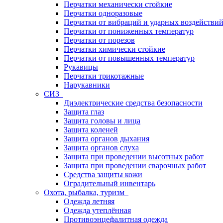
Перчатки механически стойкие
Перчатки одноразовые
Перчатки от вибраций и ударных воздействи
Перчатки от пониженных температур
Перчатки от порезов
Перчатки химически стойкие
Перчатки от повышенных температур
Рукавицы
Перчатки трикотажные
Нарукавники
СИЗ
Диэлектрические средства безопасности
Защита глаз
Защита головы и лица
Защита коленей
Защита органов дыхания
Защита органов слуха
Защита при проведении высотных работ
Защита при проведении сварочных работ
Средства защиты кожи
Оградительный инвентарь
Охота, рыбалка, туризм
Одежда летняя
Одежда утеплённая
Противоэнцефалитная одежда