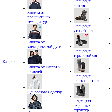
Спецобувь
летняя
Защита от
повышенных
температур
Спецобувь
утеплённая
Защита от
электрической дуги
Спецобувь
термостойкая
Каталог
Защита от кислот и
щелочей
Спецобувь
влагозащитная
Одноразовая одежда
Обувь для
охранных
структур