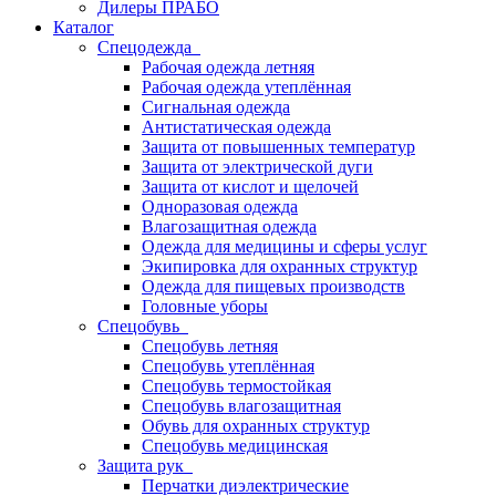
Дилеры ПРАБО
Каталог
Спецодежда
Рабочая одежда летняя
Рабочая одежда утеплённая
Сигнальная одежда
Антистатическая одежда
Защита от повышенных температур
Защита от электрической дуги
Защита от кислот и щелочей
Одноразовая одежда
Влагозащитная одежда
Одежда для медицины и сферы услуг
Экипировка для охранных структур
Одежда для пищевых производств
Головные уборы
Спецобувь
Спецобувь летняя
Спецобувь утеплённая
Спецобувь термостойкая
Спецобувь влагозащитная
Обувь для охранных структур
Спецобувь медицинская
Защита рук
Перчатки диэлектрические