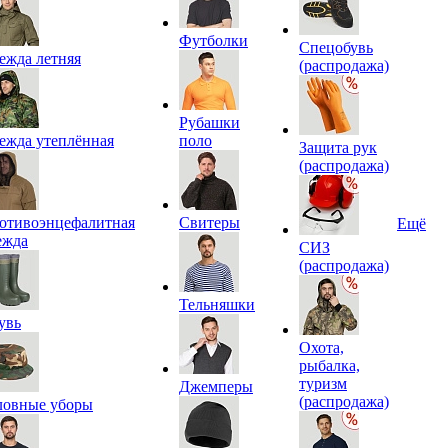
Футболки
Спецобувь
ежда летняя
(распродажа)
Рубашки
ежда утеплённая
поло
Защита рук
(распродажа)
отивоэнцефалитная
Свитеры
Ещё
ежда
СИЗ
(распродажа)
Тельняшки
увь
Охота,
рыбалка,
туризм
Джемперы
(распродажа)
ловные уборы