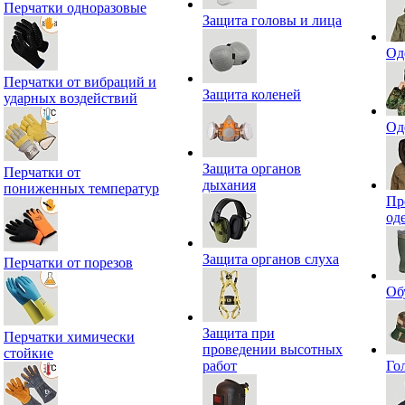
Перчатки одноразовые
Защита головы и лица
Од
Перчатки от вибраций и
Защита коленей
ударных воздействий
Од
Защита органов
Перчатки от
дыхания
пониженных температур
Пр
од
Защита органов слуха
Перчатки от порезов
Об
Защита при
Перчатки химически
проведении высотных
стойкие
работ
Го