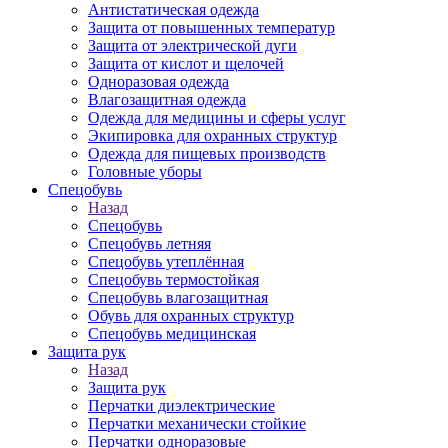
Антистатическая одежда
Защита от повышенных температур
Защита от электрической дуги
Защита от кислот и щелочей
Одноразовая одежда
Влагозащитная одежда
Одежда для медицины и сферы услуг
Экипировка для охранных структур
Одежда для пищевых производств
Головные уборы
Спецобувь
Назад
Спецобувь
Спецобувь летняя
Спецобувь утеплённая
Спецобувь термостойкая
Спецобувь влагозащитная
Обувь для охранных структур
Спецобувь медицинская
Защита рук
Назад
Защита рук
Перчатки диэлектрические
Перчатки механически стойкие
Перчатки одноразовые