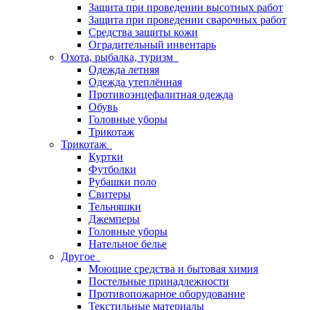
Защита при проведении высотных работ
Защита при проведении сварочных работ
Средства защиты кожи
Оградительный инвентарь
Охота, рыбалка, туризм
Одежда летняя
Одежда утеплённая
Противоэнцефалитная одежда
Обувь
Головные уборы
Трикотаж
Трикотаж
Куртки
Футболки
Рубашки поло
Свитеры
Тельняшки
Джемперы
Головные уборы
Нательное белье
Другое
Моющие средства и бытовая химия
Постельные принадлежности
Противопожарное оборудование
Текстильные материалы