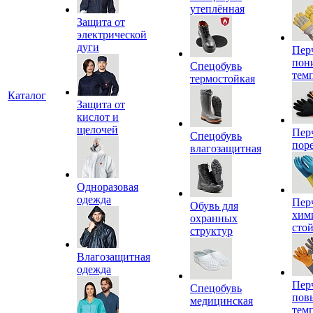
утеплённая
Защита от
электрической
дуги
Пер
пон
Спецобувь
тем
термостойкая
Каталог
Защита от
кислот и
щелочей
Пер
Спецобувь
пор
влагозащитная
Одноразовая
одежда
Пер
Обувь для
хим
охранных
сто
структур
Влагозащитная
одежда
Пер
Спецобувь
пов
медицинская
тем