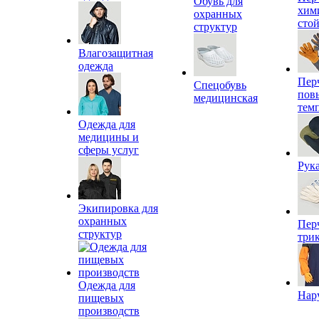
Обувь для
хим
охранных
сто
структур
Влагозащитная
одежда
Пер
Спецобувь
пов
медицинская
тем
Одежда для
медицины и
сферы услуг
Рук
Экипировка для
охранных
Пер
структур
три
Одежда для
Нар
пищевых
производств