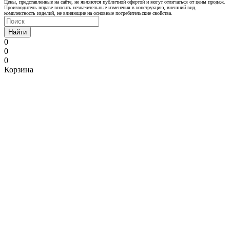
Цены, представленные на сайте, не являются публичной офертой и могут отличаться от цены продаж.
Производитель вправе вносить незначительные изменения в конструкцию, внешний вид,
комплектность изделий, не влияющие на основные потребительские свойства.
Найти
0
0
0
Корзина