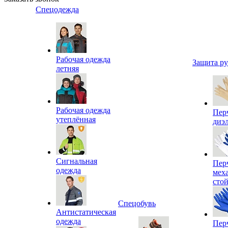
Спецодежда
Рабочая одежда
Защита р
летняя
Рабочая одежда
Пер
утеплённая
диэ
Сигнальная
Пер
одежда
мех
сто
Спецобувь
Антистатическая
одежда
Пер