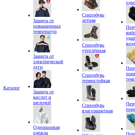
одн
Спецобувь
летняя
Защита от
повышенных
Пер
температур
виб
уда
воз
Спецобувь
утеплённая
Защита от
электрической
дуги
Пер
пон
Спецобувь
тем
термостойкая
Каталог
Защита от
кислот и
щелочей
Пер
Спецобувь
пор
влагозащитная
Одноразовая
одежда
Пер