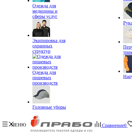
Одежда для
медицины и
сферы услуг
Рук
Экипировка для
охранных
Пер
структур
три
Одежда для
Нар
пищевых
производств
Головные уборы
МЕНЮ
Сравнение
0