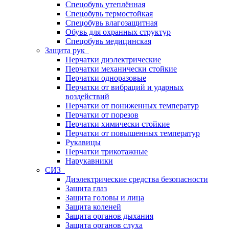
Спецобувь утеплённая
Спецобувь термостойкая
Спецобувь влагозащитная
Обувь для охранных структур
Спецобувь медицинская
Защита рук
Перчатки диэлектрические
Перчатки механически стойкие
Перчатки одноразовые
Перчатки от вибраций и ударных
воздействий
Перчатки от пониженных температур
Перчатки от порезов
Перчатки химически стойкие
Перчатки от повышенных температур
Рукавицы
Перчатки трикотажные
Нарукавники
СИЗ
Диэлектрические средства безопасности
Защита глаз
Защита головы и лица
Защита коленей
Защита органов дыхания
Защита органов слуха