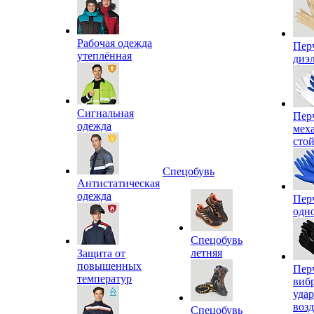
Рабочая одежда
Пер
утеплённая
диэ
Сигнальная
Пер
одежда
мех
сто
Спецобувь
Антистатическая
одежда
Пер
одн
Спецобувь
летняя
Защита от
повышенных
Пер
температур
виб
уда
воз
Спецобувь