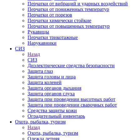
Перчатки от вибраций и ударных воздействий
Перчатки от пониженных температур
Перчатки от порезов
Перчатки химически стойкие
Перчатки от повышенных температур
Рукавицы
Перчатки трикотажные
Нарукавники
СИЗ
Назад
СИЗ
Диэлектрические средства безопасности
Защита глаз
Защита головы и лица
Защита коленей
Защита органов дыхания
Защита органов слуха
Защита при проведении высотных работ
Защита при проведении сварочных работ
Средства защиты кожи
Оградительный инвентарь
Охота, рыбалка, туризм
Назад
Охота, рыбалка, туризм
Одежда летняя