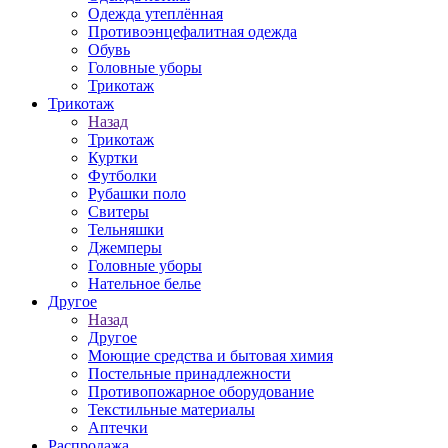
Одежда утеплённая
Противоэнцефалитная одежда
Обувь
Головные уборы
Трикотаж
Трикотаж
Назад
Трикотаж
Куртки
Футболки
Рубашки поло
Свитеры
Тельняшки
Джемперы
Головные уборы
Нательное белье
Другое
Назад
Другое
Моющие средства и бытовая химия
Постельные принадлежности
Противопожарное оборудование
Текстильные материалы
Аптечки
Распродажа