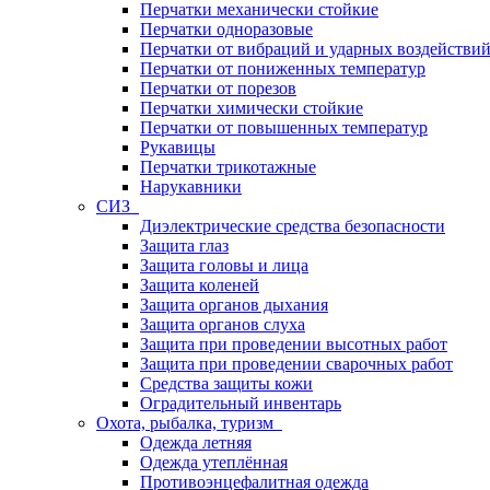
Перчатки механически стойкие
Перчатки одноразовые
Перчатки от вибраций и ударных воздействи
Перчатки от пониженных температур
Перчатки от порезов
Перчатки химически стойкие
Перчатки от повышенных температур
Рукавицы
Перчатки трикотажные
Нарукавники
СИЗ
Диэлектрические средства безопасности
Защита глаз
Защита головы и лица
Защита коленей
Защита органов дыхания
Защита органов слуха
Защита при проведении высотных работ
Защита при проведении сварочных работ
Средства защиты кожи
Оградительный инвентарь
Охота, рыбалка, туризм
Одежда летняя
Одежда утеплённая
Противоэнцефалитная одежда