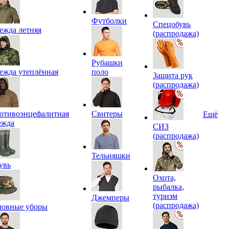
Футболки
Спецобувь
ежда летняя
(распродажа)
Рубашки
ежда утеплённая
поло
Защита рук
(распродажа)
отивоэнцефалитная
Свитеры
Ещё
ежда
СИЗ
(распродажа)
Тельняшки
увь
Охота,
рыбалка,
туризм
Джемперы
(распродажа)
ловные уборы