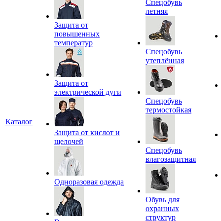
Спецобувь
летняя
Защита от
повышенных
температур
Спецобувь
утеплённая
Защита от
электрической дуги
Спецобувь
термостойкая
Каталог
Защита от кислот и
щелочей
Спецобувь
влагозащитная
Одноразовая одежда
Обувь для
охранных
структур