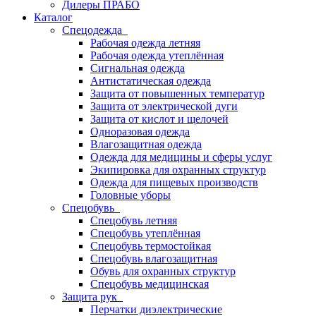
Дилеры ПРАБО
Каталог
Спецодежда
Рабочая одежда летняя
Рабочая одежда утеплённая
Сигнальная одежда
Антистатическая одежда
Защита от повышенных температур
Защита от электрической дуги
Защита от кислот и щелочей
Одноразовая одежда
Влагозащитная одежда
Одежда для медицины и сферы услуг
Экипировка для охранных структур
Одежда для пищевых производств
Головные уборы
Спецобувь
Спецобувь летняя
Спецобувь утеплённая
Спецобувь термостойкая
Спецобувь влагозащитная
Обувь для охранных структур
Спецобувь медицинская
Защита рук
Перчатки диэлектрические