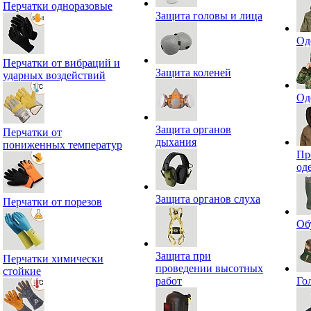
Перчатки одноразовые
Защита головы и лица
Од
Перчатки от вибраций и
Защита коленей
ударных воздействий
Од
Защита органов
Перчатки от
дыхания
пониженных температур
Пр
од
Защита органов слуха
Перчатки от порезов
Об
Защита при
Перчатки химически
проведении высотных
стойкие
работ
Го