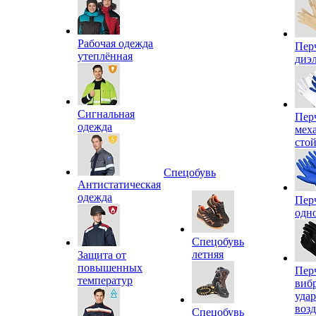
Рабочая одежда
Пер
утеплённая
диэ
Сигнальная
Пер
одежда
мех
сто
Спецобувь
Антистатическая
одежда
Пер
одн
Спецобувь
летняя
Защита от
повышенных
Пер
температур
виб
уда
воз
Спецобувь