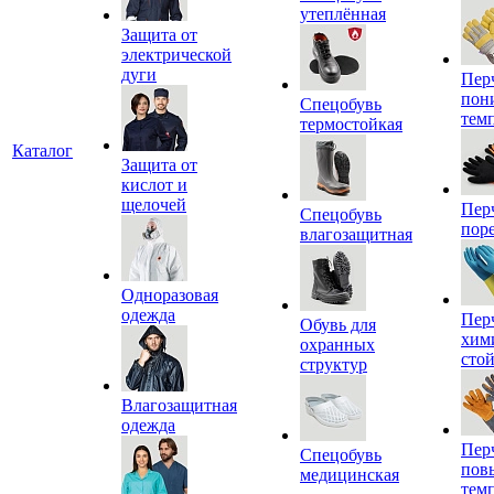
утеплённая
Защита от
электрической
дуги
Пер
пон
Спецобувь
тем
термостойкая
Каталог
Защита от
кислот и
щелочей
Пер
Спецобувь
пор
влагозащитная
Одноразовая
одежда
Пер
Обувь для
хим
охранных
сто
структур
Влагозащитная
одежда
Пер
Спецобувь
пов
медицинская
тем