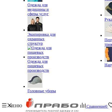
Одежда для
медицины и
сферы услуг
Рук
Экипировка для
охранных
Пер
структур
три
Одежда для
Нар
пищевых
производств
Головные уборы
МЕНЮ
Сравнение
0