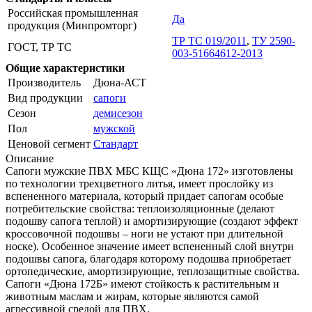
Российская промышленная
Да
продукция (Минпромторг)
ТР ТС 019/2011
,
ТУ 2590-
ГОСТ, ТР ТС
003-51664612-2013
Общие характеристики
Производитель
Дюна-АСТ
Вид продукции
сапоги
Сезон
демисезон
Пол
мужской
Ценовой сегмент
Стандарт
Описание
Сапоги мужские ПВХ МБС КЩС «Дюна 172» изготовлены
по технологии трехцветного литья, имеет прослойку из
вспененного материала, который придает сапогам особые
потребительские свойства: теплоизоляционные (делают
подошву сапога теплой) и амортизирующие (создают эффект
кроссовочной подошвы – ноги не устают при длительной
носке). Особенное значение имеет вспененный слой внутри
подошвы сапога, благодаря которому подошва приобретает
ортопедические, амортизирующие, теплозащитные свойства.
Сапоги «Дюна 172Б» имеют стойкость к растительным и
животным маслам и жирам, которые являются самой
агрессивной средой для ПВХ.