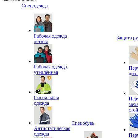
Спецодежда
Рабочая одежда
Защита р
летняя
Рабочая одежда
Пер
утеплённая
диэ
Сигнальная
Пер
одежда
мех
сто
Спецобувь
Антистатическая
одежда
Пер