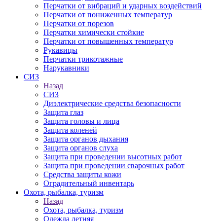
Перчатки от вибраций и ударных воздействий
Перчатки от пониженных температур
Перчатки от порезов
Перчатки химически стойкие
Перчатки от повышенных температур
Рукавицы
Перчатки трикотажные
Нарукавники
СИЗ
Назад
СИЗ
Диэлектрические средства безопасности
Защита глаз
Защита головы и лица
Защита коленей
Защита органов дыхания
Защита органов слуха
Защита при проведении высотных работ
Защита при проведении сварочных работ
Средства защиты кожи
Оградительный инвентарь
Охота, рыбалка, туризм
Назад
Охота, рыбалка, туризм
Одежда летняя