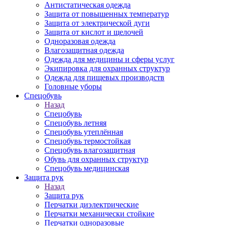
Антистатическая одежда
Защита от повышенных температур
Защита от электрической дуги
Защита от кислот и щелочей
Одноразовая одежда
Влагозащитная одежда
Одежда для медицины и сферы услуг
Экипировка для охранных структур
Одежда для пищевых производств
Головные уборы
Спецобувь
Назад
Спецобувь
Спецобувь летняя
Спецобувь утеплённая
Спецобувь термостойкая
Спецобувь влагозащитная
Обувь для охранных структур
Спецобувь медицинская
Защита рук
Назад
Защита рук
Перчатки диэлектрические
Перчатки механически стойкие
Перчатки одноразовые