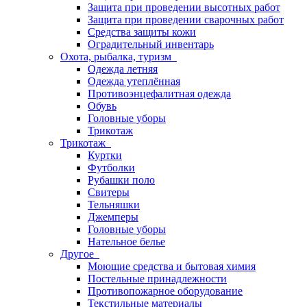
Защита при проведении высотных работ
Защита при проведении сварочных работ
Средства защиты кожи
Оградительный инвентарь
Охота, рыбалка, туризм
Одежда летняя
Одежда утеплённая
Противоэнцефалитная одежда
Обувь
Головные уборы
Трикотаж
Трикотаж
Куртки
Футболки
Рубашки поло
Свитеры
Тельняшки
Джемперы
Головные уборы
Нательное белье
Другое
Моющие средства и бытовая химия
Постельные принадлежности
Противопожарное оборудование
Текстильные материалы