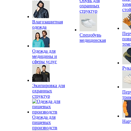
Обувь для
хим
охранных
сто
структур
Влагозащитная
одежда
Пер
Спецобувь
пов
медицинская
тем
Одежда для
медицины и
сферы услуг
Рук
Экипировка для
охранных
Пер
структур
три
Одежда для
Нар
пищевых
производств