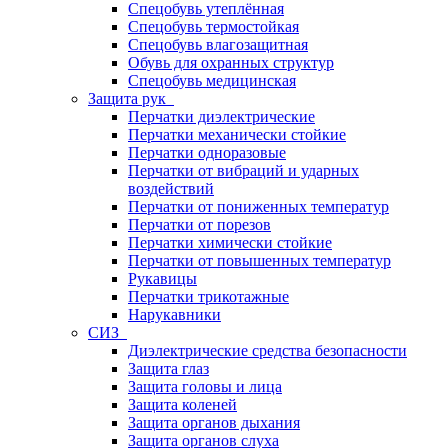
Спецобувь утеплённая
Спецобувь термостойкая
Спецобувь влагозащитная
Обувь для охранных структур
Спецобувь медицинская
Защита рук
Перчатки диэлектрические
Перчатки механически стойкие
Перчатки одноразовые
Перчатки от вибраций и ударных
воздействий
Перчатки от пониженных температур
Перчатки от порезов
Перчатки химически стойкие
Перчатки от повышенных температур
Рукавицы
Перчатки трикотажные
Нарукавники
СИЗ
Диэлектрические средства безопасности
Защита глаз
Защита головы и лица
Защита коленей
Защита органов дыхания
Защита органов слуха