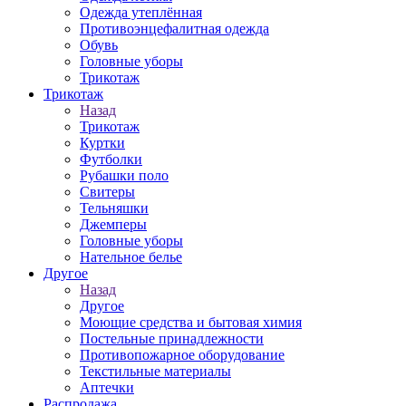
Одежда утеплённая
Противоэнцефалитная одежда
Обувь
Головные уборы
Трикотаж
Трикотаж
Назад
Трикотаж
Куртки
Футболки
Рубашки поло
Свитеры
Тельняшки
Джемперы
Головные уборы
Нательное белье
Другое
Назад
Другое
Моющие средства и бытовая химия
Постельные принадлежности
Противопожарное оборудование
Текстильные материалы
Аптечки
Распродажа