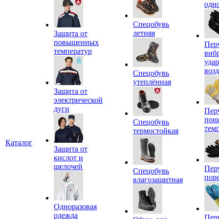
одн
Спецобувь
летняя
Защита от
повышенных
Пер
температур
виб
уда
воз
Спецобувь
утеплённая
Защита от
электрической
дуги
Пер
пон
Спецобувь
тем
термостойкая
Каталог
Защита от
кислот и
щелочей
Пер
Спецобувь
пор
влагозащитная
Одноразовая
одежда
Пер