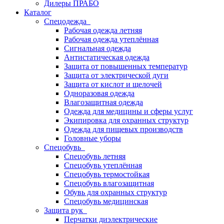
Дилеры ПРАБО
Каталог
Спецодежда
Рабочая одежда летняя
Рабочая одежда утеплённая
Сигнальная одежда
Антистатическая одежда
Защита от повышенных температур
Защита от электрической дуги
Защита от кислот и щелочей
Одноразовая одежда
Влагозащитная одежда
Одежда для медицины и сферы услуг
Экипировка для охранных структур
Одежда для пищевых производств
Головные уборы
Спецобувь
Спецобувь летняя
Спецобувь утеплённая
Спецобувь термостойкая
Спецобувь влагозащитная
Обувь для охранных структур
Спецобувь медицинская
Защита рук
Перчатки диэлектрические