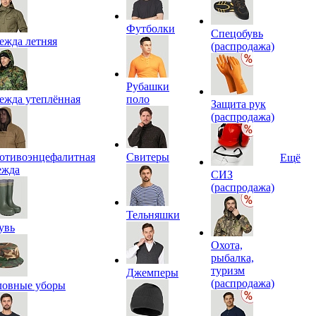
Футболки
Спецобувь
ежда летняя
(распродажа)
Рубашки
ежда утеплённая
поло
Защита рук
(распродажа)
отивоэнцефалитная
Свитеры
Ещё
ежда
СИЗ
(распродажа)
Тельняшки
увь
Охота,
рыбалка,
туризм
Джемперы
(распродажа)
ловные уборы