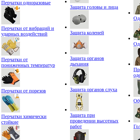
Перчатки одноразовые
Защита головы и лица
Од
Перчатки от вибраций и
Защита коленей
ударных воздействий
Од
Защита органов
Перчатки от
дыхания
пониженных температур
Пр
од
Защита органов слуха
Перчатки от порезов
Об
Защита при
Перчатки химически
проведении высотных
стойкие
работ
Го