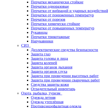
Перчатки механически стойкие
Перчатки одноразовые
Перчатки от вибраций и ударных воздействи
Перчатки от пониженных температур
Перчатки от порезов
Перчатки химически стойкие
Перчатки от повышенных температур
Рукавицы
Перчатки трикотажные
Нарукавники
СИЗ
Диэлектрические средства безопасности
Защита глаз
Защита головы и лица
Защита коленей
Защита органов дыхания
Защита органов слуха
Защита при проведении высотных работ
Защита при проведении сварочных работ
Средства защиты кожи
Оградительный инвентарь
Охота, рыбалка, туризм
Одежда летняя
Одежда утеплённая
Противоэнцефалитная одежда