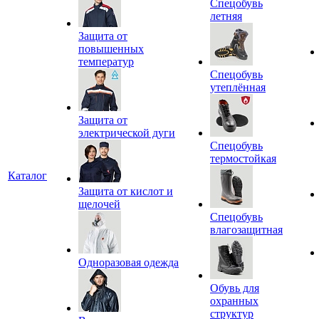
Спецобувь
летняя
Защита от
повышенных
температур
Спецобувь
утеплённая
Защита от
электрической дуги
Спецобувь
термостойкая
Каталог
Защита от кислот и
щелочей
Спецобувь
влагозащитная
Одноразовая одежда
Обувь для
охранных
структур