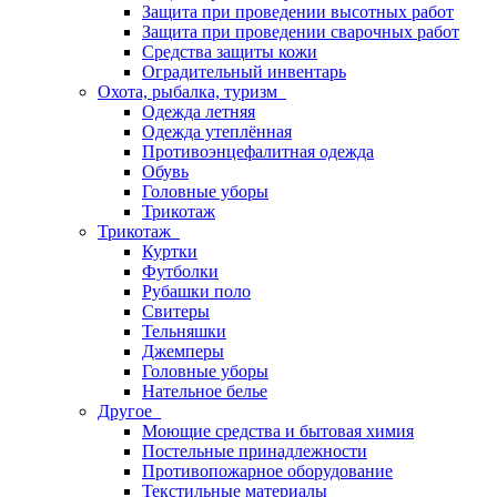
Защита при проведении высотных работ
Защита при проведении сварочных работ
Средства защиты кожи
Оградительный инвентарь
Охота, рыбалка, туризм
Одежда летняя
Одежда утеплённая
Противоэнцефалитная одежда
Обувь
Головные уборы
Трикотаж
Трикотаж
Куртки
Футболки
Рубашки поло
Свитеры
Тельняшки
Джемперы
Головные уборы
Нательное белье
Другое
Моющие средства и бытовая химия
Постельные принадлежности
Противопожарное оборудование
Текстильные материалы