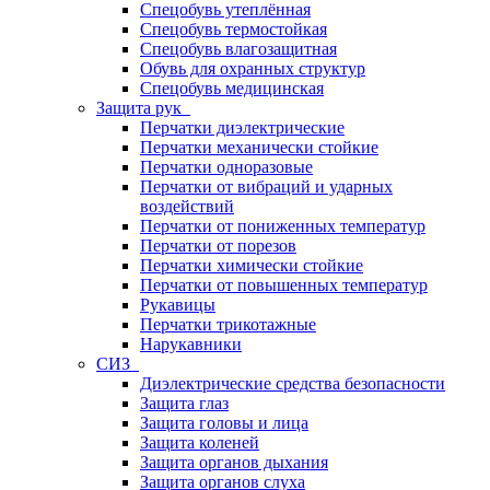
Спецобувь утеплённая
Спецобувь термостойкая
Спецобувь влагозащитная
Обувь для охранных структур
Спецобувь медицинская
Защита рук
Перчатки диэлектрические
Перчатки механически стойкие
Перчатки одноразовые
Перчатки от вибраций и ударных
воздействий
Перчатки от пониженных температур
Перчатки от порезов
Перчатки химически стойкие
Перчатки от повышенных температур
Рукавицы
Перчатки трикотажные
Нарукавники
СИЗ
Диэлектрические средства безопасности
Защита глаз
Защита головы и лица
Защита коленей
Защита органов дыхания
Защита органов слуха