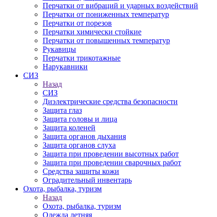
Перчатки от вибраций и ударных воздействий
Перчатки от пониженных температур
Перчатки от порезов
Перчатки химически стойкие
Перчатки от повышенных температур
Рукавицы
Перчатки трикотажные
Нарукавники
СИЗ
Назад
СИЗ
Диэлектрические средства безопасности
Защита глаз
Защита головы и лица
Защита коленей
Защита органов дыхания
Защита органов слуха
Защита при проведении высотных работ
Защита при проведении сварочных работ
Средства защиты кожи
Оградительный инвентарь
Охота, рыбалка, туризм
Назад
Охота, рыбалка, туризм
Одежда летняя