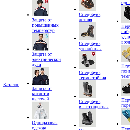
одн
Спецобувь
летняя
Защита от
повышенных
Пер
температур
виб
уда
воз
Спецобувь
утеплённая
Защита от
электрической
дуги
Пер
пон
Спецобувь
тем
термостойкая
Каталог
Защита от
кислот и
щелочей
Пер
Спецобувь
пор
влагозащитная
Одноразовая
одежда
Пер