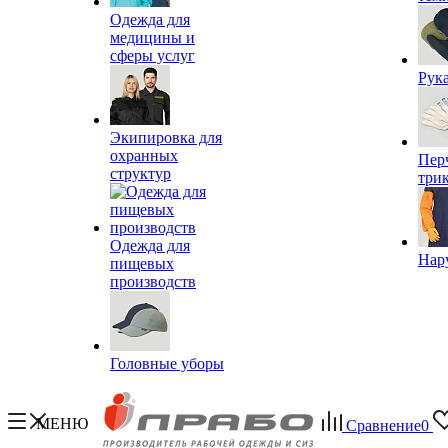
Одежда для
медицины и
сферы услуг
Рук
Экипировка для
охранных
Пер
структур
три
Одежда для
Нар
пищевых
производств
Головные уборы
МЕНЮ
Сравнение
0