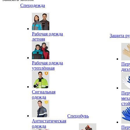
Спецодежда
Рабочая одежда
Защита р
летняя
Рабочая одежда
Пер
утеплённая
диэ
Сигнальная
Пер
одежда
мех
сто
Спецобувь
Антистатическая
одежда
Пер