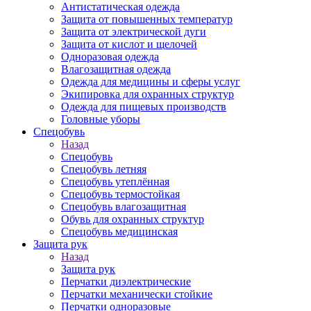
Антистатическая одежда
Защита от повышенных температур
Защита от электрической дуги
Защита от кислот и щелочей
Одноразовая одежда
Влагозащитная одежда
Одежда для медицины и сферы услуг
Экипировка для охранных структур
Одежда для пищевых производств
Головные уборы
Спецобувь
Назад
Спецобувь
Спецобувь летняя
Спецобувь утеплённая
Спецобувь термостойкая
Спецобувь влагозащитная
Обувь для охранных структур
Спецобувь медицинская
Защита рук
Назад
Защита рук
Перчатки диэлектрические
Перчатки механически стойкие
Перчатки одноразовые