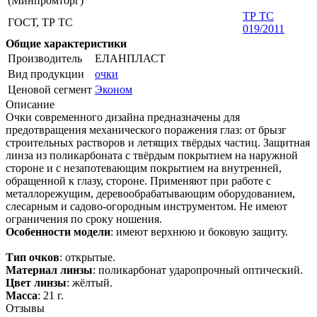
(Минпромторг)
ТР ТС
ГОСТ, ТР ТС
019/2011
Общие характеристики
Производитель
ЕЛАНПЛАСТ
Вид продукции
очки
Ценовой сегмент
Эконом
Описание
Очки современного дизайна предназначены для
предотвращения механического поражения глаз: от брызг
строительных растворов и летящих твёрдых частиц. Защитная
линза из поликарбоната с твёрдым покрытием на наружной
стороне и с незапотевающим покрытием на внутренней,
обращенной к глазу, стороне. Применяют при работе с
металлорежущим, деревообрабатывающим оборудованием,
слесарным и садово-огородным инструментом. Не имеют
ограничения по сроку ношения.
Особенности модели
: имеют верхнюю и боковую защиту.
Тип очков
: открытые.
Материал линзы
: поликарбонат ударопрочный оптический.
Цвет линзы
: жёлтый.
Масса
: 21 г.
Отзывы