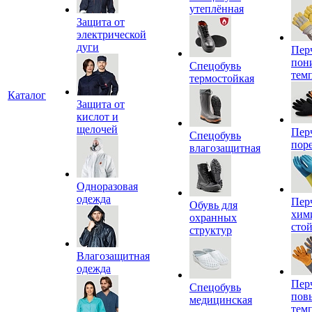
утеплённая
Защита от
электрической
дуги
Пер
пон
Спецобувь
тем
термостойкая
Каталог
Защита от
кислот и
щелочей
Пер
Спецобувь
пор
влагозащитная
Одноразовая
одежда
Пер
Обувь для
хим
охранных
сто
структур
Влагозащитная
одежда
Пер
Спецобувь
пов
медицинская
тем