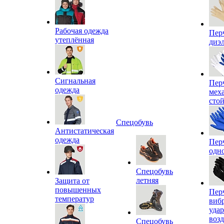
Рабочая одежда
Пер
утеплённая
диэ
Сигнальная
Пер
одежда
мех
сто
Спецобувь
Антистатическая
одежда
Пер
одн
Спецобувь
летняя
Защита от
повышенных
Пер
температур
виб
уда
воз
Спецобувь