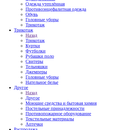
Одежда утеплённая
Противоэнцефалитная одежда
Обувь
Головные уборы
Трикотаж
Трикотаж
Назад
Трикотаж
Куртки
Футболки
Рубашки поло
Свитеры
Тельняшки
Джемперы
Головные уборы
Нательное белье
Другое
Назад
Другое
Моющие средства и бытовая химия
Постельные принадлежности
Противопожарное оборудование
Текстильные материалы
Аптечки
Распродажа