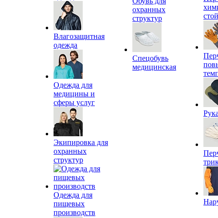
Обувь для
хим
охранных
сто
структур
Влагозащитная
одежда
Пер
Спецобувь
пов
медицинская
тем
Одежда для
медицины и
сферы услуг
Рук
Экипировка для
охранных
Пер
структур
три
Одежда для
Нар
пищевых
производств