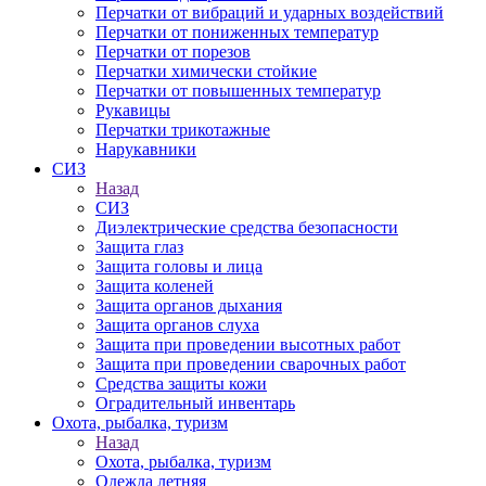
Перчатки от вибраций и ударных воздействий
Перчатки от пониженных температур
Перчатки от порезов
Перчатки химически стойкие
Перчатки от повышенных температур
Рукавицы
Перчатки трикотажные
Нарукавники
СИЗ
Назад
СИЗ
Диэлектрические средства безопасности
Защита глаз
Защита головы и лица
Защита коленей
Защита органов дыхания
Защита органов слуха
Защита при проведении высотных работ
Защита при проведении сварочных работ
Средства защиты кожи
Оградительный инвентарь
Охота, рыбалка, туризм
Назад
Охота, рыбалка, туризм
Одежда летняя