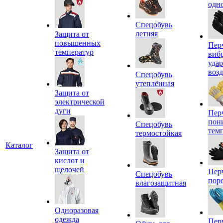
одн
Спецобувь
летняя
Защита от
повышенных
Пер
температур
виб
уда
воз
Спецобувь
утеплённая
Защита от
электрической
дуги
Пер
пон
Спецобувь
тем
термостойкая
Каталог
Защита от
кислот и
щелочей
Пер
Спецобувь
пор
влагозащитная
Одноразовая
одежда
Пер