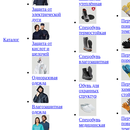
утеплённая
Защита от
электрической
дуги
Пер
пон
Спецобувь
тем
термостойкая
Каталог
Защита от
кислот и
щелочей
Пер
Спецобувь
пор
влагозащитная
Одноразовая
одежда
Пер
Обувь для
хим
охранных
сто
структур
Влагозащитная
одежда
Пер
Спецобувь
пов
медицинская
тем