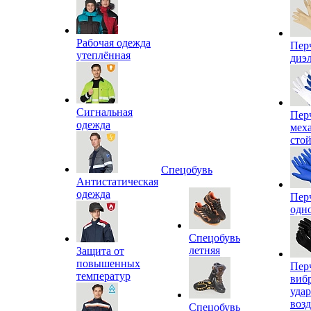
Рабочая одежда
Пер
утеплённая
диэ
Сигнальная
Пер
одежда
мех
сто
Спецобувь
Антистатическая
одежда
Пер
одн
Спецобувь
летняя
Защита от
повышенных
Пер
температур
виб
уда
воз
Спецобувь