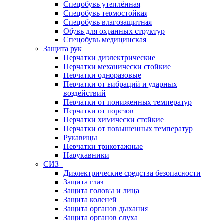
Спецобувь утеплённая
Спецобувь термостойкая
Спецобувь влагозащитная
Обувь для охранных структур
Спецобувь медицинская
Защита рук
Перчатки диэлектрические
Перчатки механически стойкие
Перчатки одноразовые
Перчатки от вибраций и ударных
воздействий
Перчатки от пониженных температур
Перчатки от порезов
Перчатки химически стойкие
Перчатки от повышенных температур
Рукавицы
Перчатки трикотажные
Нарукавники
СИЗ
Диэлектрические средства безопасности
Защита глаз
Защита головы и лица
Защита коленей
Защита органов дыхания
Защита органов слуха