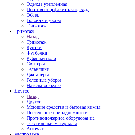
Одежда утеплённая
Противоэнцефалитная одежда
Обувь
Головные уборы
Трикотаж
Трикотаж
Назад
Трикотаж
Куртки
Футболки
Рубашки поло
Свитеры
Тельняшки
Джемперы
Головные уборы
Нательное белье
Другое
Назад
Другое
Моющие средства и бытовая химия
Постельные принадлежности
Противопожарное оборудование
Текстильные материалы
Аптечки
Распродажа