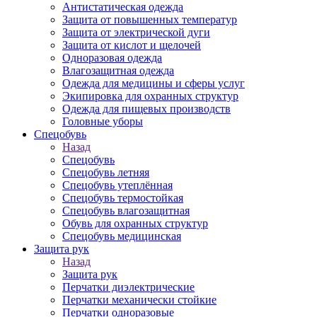
Антистатическая одежда
Защита от повышенных температур
Защита от электрической дуги
Защита от кислот и щелочей
Одноразовая одежда
Влагозащитная одежда
Одежда для медицины и сферы услуг
Экипировка для охранных структур
Одежда для пищевых производств
Головные уборы
Спецобувь
Назад
Спецобувь
Спецобувь летняя
Спецобувь утеплённая
Спецобувь термостойкая
Спецобувь влагозащитная
Обувь для охранных структур
Спецобувь медицинская
Защита рук
Назад
Защита рук
Перчатки диэлектрические
Перчатки механически стойкие
Перчатки одноразовые