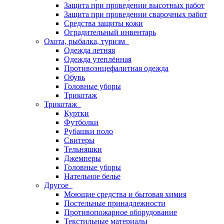
Защита при проведении высотных работ
Защита при проведении сварочных работ
Средства защиты кожи
Оградительный инвентарь
Охота, рыбалка, туризм
Одежда летняя
Одежда утеплённая
Противоэнцефалитная одежда
Обувь
Головные уборы
Трикотаж
Трикотаж
Куртки
Футболки
Рубашки поло
Свитеры
Тельняшки
Джемперы
Головные уборы
Нательное белье
Другое
Моющие средства и бытовая химия
Постельные принадлежности
Противопожарное оборудование
Текстильные материалы