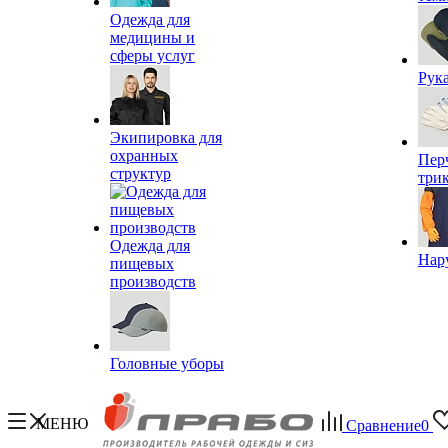
Одежда для
медицины и
сферы услуг
Рук
Экипировка для
охранных
Пер
структур
три
Одежда для
Нар
пищевых
производств
Головные уборы
МЕНЮ
Сравнение
0