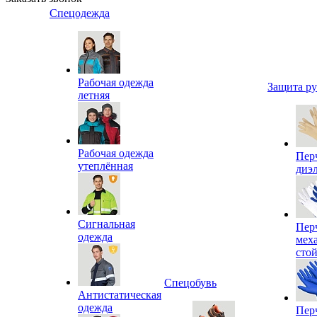
Спецодежда
Рабочая одежда
Защита р
летняя
Рабочая одежда
Пер
утеплённая
диэ
Сигнальная
Пер
одежда
мех
сто
Спецобувь
Антистатическая
одежда
Пер