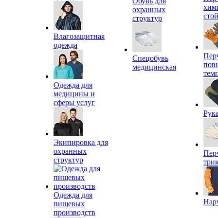
Обувь для
хим
охранных
сто
структур
Влагозащитная
одежда
Пер
Спецобувь
пов
медицинская
тем
Одежда для
медицины и
сферы услуг
Рук
Экипировка для
охранных
Пер
структур
три
Одежда для
Нар
пищевых
производств