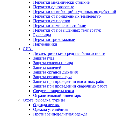
Перчатки механически стойкие
Перчатки одноразовые
Перчатки от вибраций и ударных воздействи
Перчатки от пониженных температур
Перчатки от порезов
Перчатки химически стойкие
Перчатки от повышенных температур
Рукавицы
Перчатки трикотажные
Нарукавники
СИЗ
Диэлектрические средства безопасности
Защита глаз
Защита головы и лица
Защита коленей
Защита органов дыхания
Защита органов слуха
Защита при проведении высотных работ
Защита при проведении сварочных работ
Средства защиты кожи
Оградительный инвентарь
Охота, рыбалка, туризм
Одежда летняя
Одежда утеплённая
Противоэнцефалитная одежда