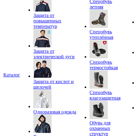
Спецобувь
летняя
Защита от
повышенных
температур
Спецобувь
утеплённая
Защита от
электрической дуги
Спецобувь
термостойкая
Каталог
Защита от кислот и
щелочей
Спецобувь
влагозащитная
Одноразовая одежда
Обувь для
охранных
структур