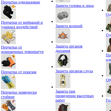
Перчатки одноразовые
Защита головы и лица
Од
Перчатки от вибраций и
Защита коленей
ударных воздействий
Од
Защита органов
Перчатки от
дыхания
пониженных температур
Пр
од
Защита органов слуха
Перчатки от порезов
Об
Защита при
Перчатки химически
проведении высотных
стойкие
работ
Го