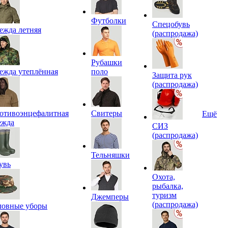
Футболки
Спецобувь
ежда летняя
(распродажа)
Рубашки
ежда утеплённая
поло
Защита рук
(распродажа)
отивоэнцефалитная
Свитеры
Ещё
ежда
СИЗ
(распродажа)
Тельняшки
увь
Охота,
рыбалка,
туризм
Джемперы
(распродажа)
ловные уборы