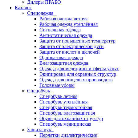
Дилеры ПРАБО
Каталог
Спецодежда
Рабочая одежда летняя
Рабочая одежда утеплённая
Сигнальная одежда
Антистатическая одежда
Защита от повышенных температур
Защита от электрической дуги
Защита от кислот и щелочей
Одноразовая одежда
Влагозащитная одежда
Одежда для медицины и сферы услуг
Экипировка для охранных структур
Одежда для пищевых производств
Головные уборы
Спецобувь
Спецобувь летняя
Спецобувь утеплённая
Спецобувь термостойкая
Спецобувь влагозащитная
Обувь для охранных структур
Спецобувь медицинская
Защита рук
Перчатки диэлектрические