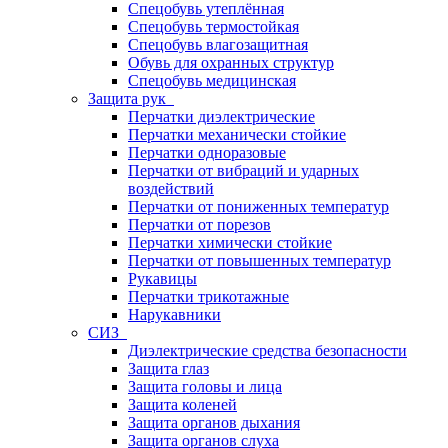
Спецобувь утеплённая
Спецобувь термостойкая
Спецобувь влагозащитная
Обувь для охранных структур
Спецобувь медицинская
Защита рук
Перчатки диэлектрические
Перчатки механически стойкие
Перчатки одноразовые
Перчатки от вибраций и ударных
воздействий
Перчатки от пониженных температур
Перчатки от порезов
Перчатки химически стойкие
Перчатки от повышенных температур
Рукавицы
Перчатки трикотажные
Нарукавники
СИЗ
Диэлектрические средства безопасности
Защита глаз
Защита головы и лица
Защита коленей
Защита органов дыхания
Защита органов слуха