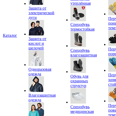
утеплённая
Защита от
электрической
дуги
Пер
пон
Спецобувь
тем
термостойкая
Каталог
Защита от
кислот и
щелочей
Пер
Спецобувь
пор
влагозащитная
Одноразовая
одежда
Пер
Обувь для
хим
охранных
сто
структур
Влагозащитная
одежда
Пер
Спецобувь
пов
медицинская
тем