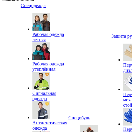
Спецодежда
Рабочая одежда
Защита р
летняя
Рабочая одежда
Пер
утеплённая
диэ
Сигнальная
Пер
одежда
мех
сто
Спецобувь
Антистатическая
одежда
Пер