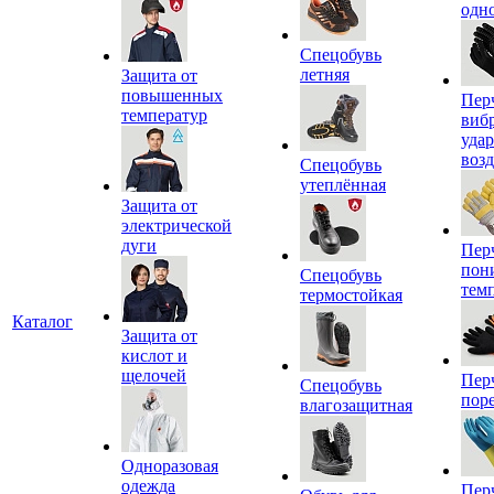
одн
Спецобувь
летняя
Защита от
повышенных
Пер
температур
виб
уда
воз
Спецобувь
утеплённая
Защита от
электрической
дуги
Пер
пон
Спецобувь
тем
термостойкая
Каталог
Защита от
кислот и
щелочей
Пер
Спецобувь
пор
влагозащитная
Одноразовая
одежда
Пер