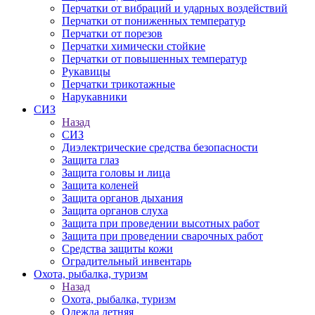
Перчатки от вибраций и ударных воздействий
Перчатки от пониженных температур
Перчатки от порезов
Перчатки химически стойкие
Перчатки от повышенных температур
Рукавицы
Перчатки трикотажные
Нарукавники
СИЗ
Назад
СИЗ
Диэлектрические средства безопасности
Защита глаз
Защита головы и лица
Защита коленей
Защита органов дыхания
Защита органов слуха
Защита при проведении высотных работ
Защита при проведении сварочных работ
Средства защиты кожи
Оградительный инвентарь
Охота, рыбалка, туризм
Назад
Охота, рыбалка, туризм
Одежда летняя