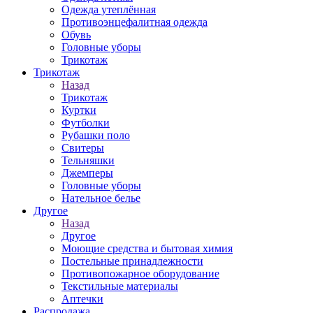
Одежда утеплённая
Противоэнцефалитная одежда
Обувь
Головные уборы
Трикотаж
Трикотаж
Назад
Трикотаж
Куртки
Футболки
Рубашки поло
Свитеры
Тельняшки
Джемперы
Головные уборы
Нательное белье
Другое
Назад
Другое
Моющие средства и бытовая химия
Постельные принадлежности
Противопожарное оборудование
Текстильные материалы
Аптечки
Распродажа