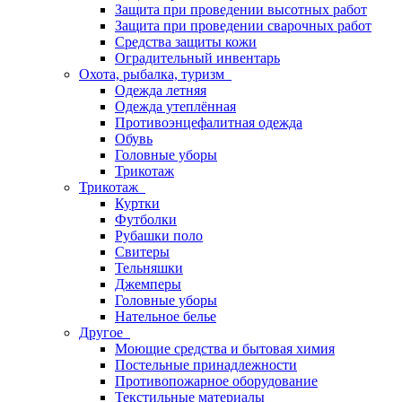
Защита при проведении высотных работ
Защита при проведении сварочных работ
Средства защиты кожи
Оградительный инвентарь
Охота, рыбалка, туризм
Одежда летняя
Одежда утеплённая
Противоэнцефалитная одежда
Обувь
Головные уборы
Трикотаж
Трикотаж
Куртки
Футболки
Рубашки поло
Свитеры
Тельняшки
Джемперы
Головные уборы
Нательное белье
Другое
Моющие средства и бытовая химия
Постельные принадлежности
Противопожарное оборудование
Текстильные материалы