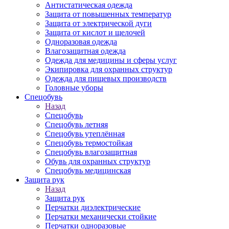
Антистатическая одежда
Защита от повышенных температур
Защита от электрической дуги
Защита от кислот и щелочей
Одноразовая одежда
Влагозащитная одежда
Одежда для медицины и сферы услуг
Экипировка для охранных структур
Одежда для пищевых производств
Головные уборы
Спецобувь
Назад
Спецобувь
Спецобувь летняя
Спецобувь утеплённая
Спецобувь термостойкая
Спецобувь влагозащитная
Обувь для охранных структур
Спецобувь медицинская
Защита рук
Назад
Защита рук
Перчатки диэлектрические
Перчатки механически стойкие
Перчатки одноразовые