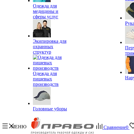
Одежда для
медицины и
сферы услуг
Рук
Экипировка для
охранных
Пер
структур
три
Одежда для
Нар
пищевых
производств
Головные уборы
МЕНЮ
Сравнение
0