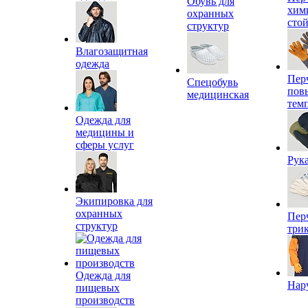
Обувь для
хим
охранных
сто
структур
Влагозащитная
одежда
Пер
Спецобувь
пов
медицинская
тем
Одежда для
медицины и
сферы услуг
Рук
Экипировка для
охранных
Пер
структур
три
Одежда для
Нар
пищевых
производств