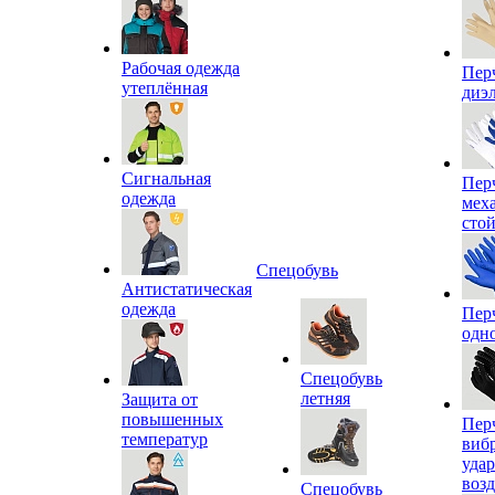
Рабочая одежда
Пер
утеплённая
диэ
Сигнальная
Пер
одежда
мех
сто
Спецобувь
Антистатическая
одежда
Пер
одн
Спецобувь
летняя
Защита от
повышенных
Пер
температур
виб
уда
воз
Спецобувь