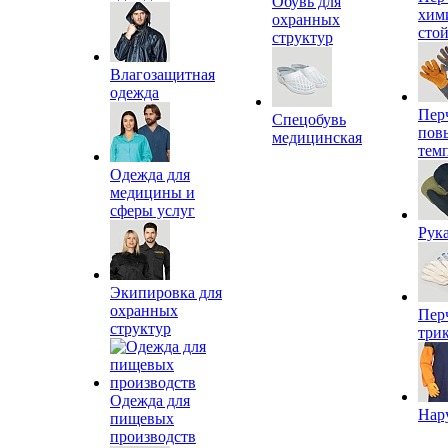
Обувь для
хим
охранных
сто
структур
Влагозащитная
одежда
Пер
Спецобувь
пов
медицинская
тем
Одежда для
медицины и
сферы услуг
Рук
Экипировка для
охранных
Пер
структур
три
Одежда для
Нар
пищевых
производств