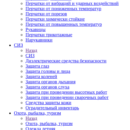
Перчатки от вибраций и ударных воздействий
Перчатки от пониженных температур
Перчатки от порезов
Перчатки химически стойкие
Перчатки от повышенных температур
Рукавицы
Перчатки трикотажные
Нарукавники
СИЗ
Назад
СИЗ
Диэлектрические средства безопасности
Защита глаз
Защита головы и лица
Защита коленей
Защита органов дыхания
Защита органов слуха
Защита при проведении высотных работ
Защита при проведении сварочных работ
Средства защиты кожи
Оградительный инвентарь
Охота, рыбалка, туризм
Назад
Охота, рыбалка, туризм
Одежда летняя