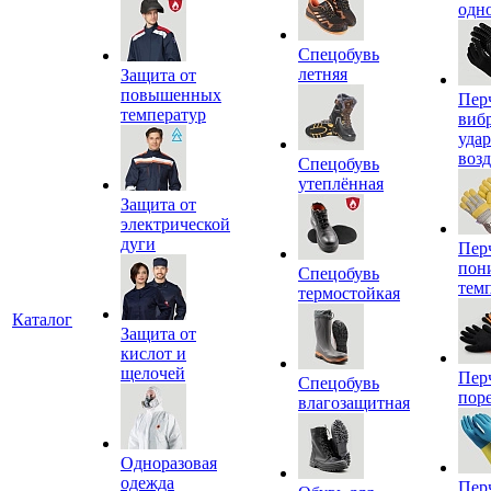
одн
Спецобувь
летняя
Защита от
повышенных
Пер
температур
виб
уда
воз
Спецобувь
утеплённая
Защита от
электрической
дуги
Пер
пон
Спецобувь
тем
термостойкая
Каталог
Защита от
кислот и
щелочей
Пер
Спецобувь
пор
влагозащитная
Одноразовая
одежда
Пер