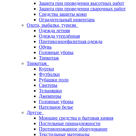
Защита при проведении высотных работ
Защита при проведении сварочных работ
Средства защиты кожи
Оградительный инвентарь
Охота, рыбалка, туризм
Одежда летняя
Одежда утеплённая
Противоэнцефалитная одежда
Обувь
Головные уборы
Трикотаж
Трикотаж
Куртки
Футболки
Рубашки поло
Свитеры
Тельняшки
Джемперы
Головные уборы
Нательное белье
Другое
Моющие средства и бытовая химия
Постельные принадлежности
Противопожарное оборудование
Текстильные материалы