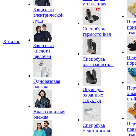
утеплённая
Защита от
электрической
дуги
Пер
пон
Спецобувь
тем
термостойкая
Каталог
Защита от
кислот и
щелочей
Пер
Спецобувь
пор
влагозащитная
Одноразовая
одежда
Пер
Обувь для
хим
охранных
сто
структур
Влагозащитная
одежда
Пер
Спецобувь
пов
медицинская
тем