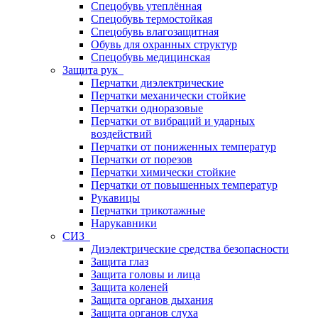
Спецобувь утеплённая
Спецобувь термостойкая
Спецобувь влагозащитная
Обувь для охранных структур
Спецобувь медицинская
Защита рук
Перчатки диэлектрические
Перчатки механически стойкие
Перчатки одноразовые
Перчатки от вибраций и ударных
воздействий
Перчатки от пониженных температур
Перчатки от порезов
Перчатки химически стойкие
Перчатки от повышенных температур
Рукавицы
Перчатки трикотажные
Нарукавники
СИЗ
Диэлектрические средства безопасности
Защита глаз
Защита головы и лица
Защита коленей
Защита органов дыхания
Защита органов слуха