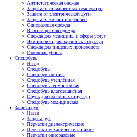
Антистатическая одежда
Защита от повышенных температур
Защита от электрической дуги
Защита от кислот и щелочей
Одноразовая одежда
Влагозащитная одежда
Одежда для медицины и сферы услуг
Экипировка для охранных структур
Одежда для пищевых производств
Головные уборы
Спецобувь
Назад
Спецобувь
Спецобувь летняя
Спецобувь утеплённая
Спецобувь термостойкая
Спецобувь влагозащитная
Обувь для охранных структур
Спецобувь медицинская
Защита рук
Назад
Защита рук
Перчатки диэлектрические
Перчатки механически стойкие
Перчатки одноразовые