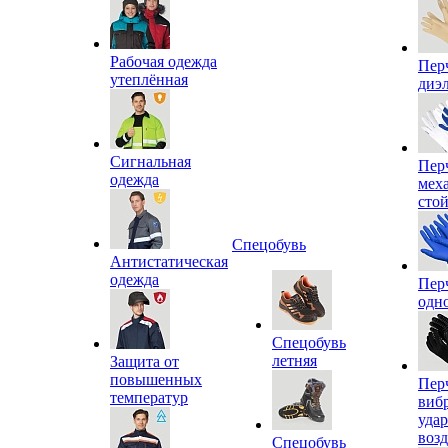
Рабочая одежда
Пер
утеплённая
диэ
Сигнальная
Пер
одежда
мех
сто
Спецобувь
Антистатическая
одежда
Пер
одн
Спецобувь
летняя
Защита от
повышенных
Пер
температур
виб
уда
воз
Спецобувь