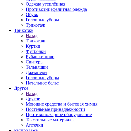
Одежда утеплённая
Противоэнцефалитная одежда
Обувь
Головные уборы
Трикотаж
Трикотаж
Назад
Трикотаж
Куртки
Футболки
Рубашки поло
Свитеры
Тельняшки
Джемперы
Головные уборы
Нательное белье
Другое
Назад
Другое
Моющие средства и бытовая химия
Постельные принадлежности
Противопожарное оборудование
Текстильные материалы
Аптечки
Распродажа