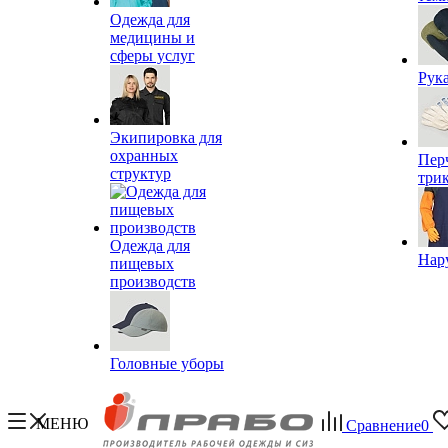
Одежда для
медицины и
сферы услуг
Рук
Экипировка для
охранных
Пер
структур
три
Одежда для
Нар
пищевых
производств
Головные уборы
МЕНЮ
Сравнение
0