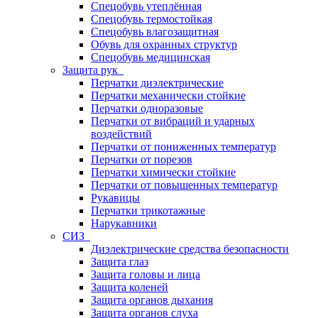
Спецобувь утеплённая
Спецобувь термостойкая
Спецобувь влагозащитная
Обувь для охранных структур
Спецобувь медицинская
Защита рук
Перчатки диэлектрические
Перчатки механически стойкие
Перчатки одноразовые
Перчатки от вибраций и ударных
воздействий
Перчатки от пониженных температур
Перчатки от порезов
Перчатки химически стойкие
Перчатки от повышенных температур
Рукавицы
Перчатки трикотажные
Нарукавники
СИЗ
Диэлектрические средства безопасности
Защита глаз
Защита головы и лица
Защита коленей
Защита органов дыхания
Защита органов слуха