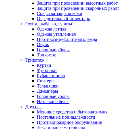
Защита при проведении высотных работ
Защита при проведении сварочных работ
Средства защиты кожи
Оградительный инвентарь
Охота, рыбалка, туризм
Одежда летняя
Одежда утеплённая
Противоэнцефалитная одежда
Обувь
Головные уборы
Трикотаж
Трикотаж
Куртки
Футболки
Рубашки поло
Свитеры
Тельняшки
Джемперы
Головные уборы
Нательное белье
Другое
Моющие средства и бытовая химия
Постельные принадлежности
Противопожарное оборудование
Текстильные материалы