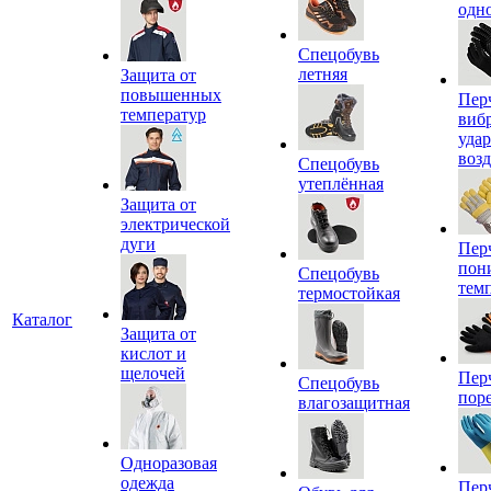
одн
Спецобувь
летняя
Защита от
повышенных
Пер
температур
виб
уда
воз
Спецобувь
утеплённая
Защита от
электрической
дуги
Пер
пон
Спецобувь
тем
термостойкая
Каталог
Защита от
кислот и
щелочей
Пер
Спецобувь
пор
влагозащитная
Одноразовая
одежда
Пер