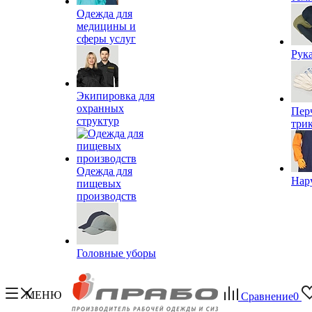
Одежда для
медицины и
сферы услуг
Рук
Экипировка для
охранных
Пер
структур
три
Одежда для
Нар
пищевых
производств
Головные уборы
МЕНЮ
Сравнение
0