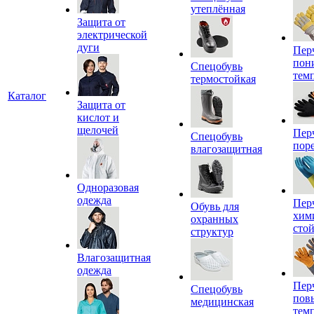
утеплённая
Защита от
электрической
дуги
Пер
пон
Спецобувь
тем
термостойкая
Каталог
Защита от
кислот и
щелочей
Пер
Спецобувь
пор
влагозащитная
Одноразовая
одежда
Пер
Обувь для
хим
охранных
сто
структур
Влагозащитная
одежда
Пер
Спецобувь
пов
медицинская
тем