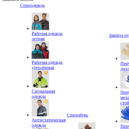
Спецодежда
Рабочая одежда
Защита р
летняя
Рабочая одежда
Пер
утеплённая
диэ
Сигнальная
Пер
одежда
мех
сто
Спецобувь
Антистатическая
одежда
Пер