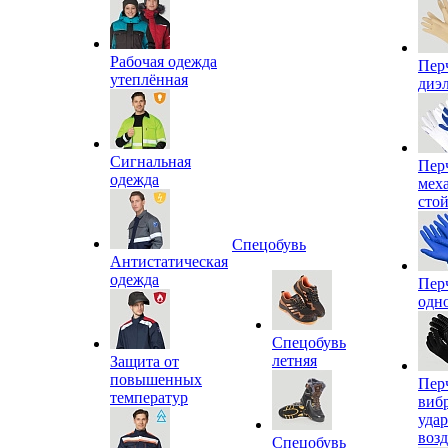
Рабочая одежда
Пер
утеплённая
диэ
Сигнальная
Пер
одежда
мех
сто
Спецобувь
Антистатическая
одежда
Пер
одн
Спецобувь
летняя
Защита от
повышенных
Пер
температур
виб
уда
воз
Спецобувь