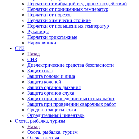
Перчатки от вибраций и ударных воздействий
Перчатки от пониженных температур
Перчатки от порезов
Перчатки химически стойкие
Перчатки от повышенных температур
Рукавицы
Перчатки трикотажные
Нарукавники
СИЗ
Назад
СИЗ
Диэлектрические средства безопасности
Защита глаз
Защита головы и лица
Защита коленей
Защита органов дыхания
Защита органов слуха
Защита при проведении высотных работ
Защита при проведении сварочных работ
Средства защиты кожи
Оградительный инвентарь
Охота, рыбалка, туризм
Назад
Охота, рыбалка, туризм
Одежда летняя