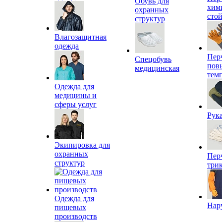
Обувь для
хим
охранных
сто
структур
Влагозащитная
одежда
Пер
Спецобувь
пов
медицинская
тем
Одежда для
медицины и
сферы услуг
Рук
Экипировка для
охранных
Пер
структур
три
Одежда для
Нар
пищевых
производств