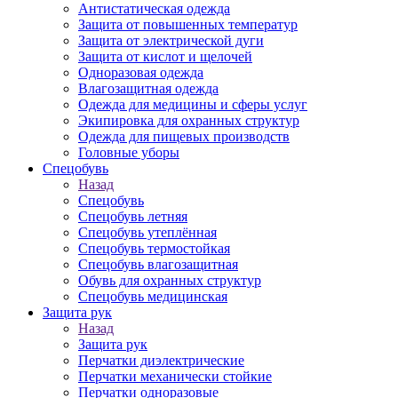
Антистатическая одежда
Защита от повышенных температур
Защита от электрической дуги
Защита от кислот и щелочей
Одноразовая одежда
Влагозащитная одежда
Одежда для медицины и сферы услуг
Экипировка для охранных структур
Одежда для пищевых производств
Головные уборы
Спецобувь
Назад
Спецобувь
Спецобувь летняя
Спецобувь утеплённая
Спецобувь термостойкая
Спецобувь влагозащитная
Обувь для охранных структур
Спецобувь медицинская
Защита рук
Назад
Защита рук
Перчатки диэлектрические
Перчатки механически стойкие
Перчатки одноразовые