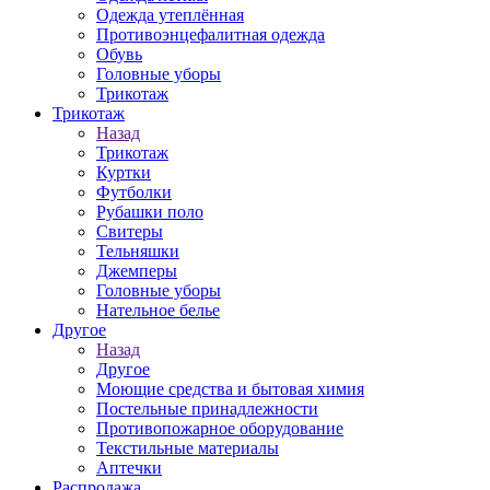
Одежда утеплённая
Противоэнцефалитная одежда
Обувь
Головные уборы
Трикотаж
Трикотаж
Назад
Трикотаж
Куртки
Футболки
Рубашки поло
Свитеры
Тельняшки
Джемперы
Головные уборы
Нательное белье
Другое
Назад
Другое
Моющие средства и бытовая химия
Постельные принадлежности
Противопожарное оборудование
Текстильные материалы
Аптечки
Распродажа