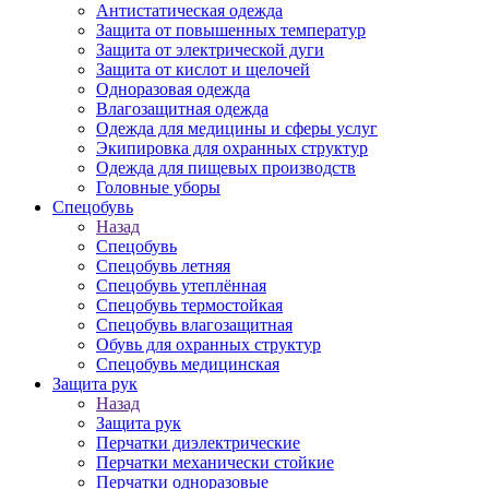
Антистатическая одежда
Защита от повышенных температур
Защита от электрической дуги
Защита от кислот и щелочей
Одноразовая одежда
Влагозащитная одежда
Одежда для медицины и сферы услуг
Экипировка для охранных структур
Одежда для пищевых производств
Головные уборы
Спецобувь
Назад
Спецобувь
Спецобувь летняя
Спецобувь утеплённая
Спецобувь термостойкая
Спецобувь влагозащитная
Обувь для охранных структур
Спецобувь медицинская
Защита рук
Назад
Защита рук
Перчатки диэлектрические
Перчатки механически стойкие
Перчатки одноразовые