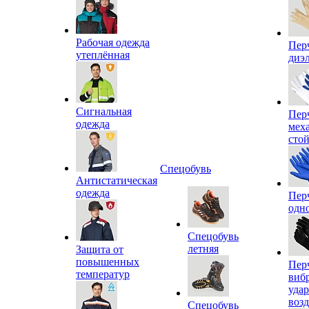
Рабочая одежда
Пер
утеплённая
диэ
Сигнальная
Пер
одежда
мех
сто
Спецобувь
Антистатическая
одежда
Пер
одн
Спецобувь
летняя
Защита от
повышенных
Пер
температур
виб
уда
воз
Спецобувь