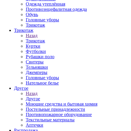
Одежда утеплённая
Противоэнцефалитная одежда
Обувь
Головные уборы
Трикотаж
Трикотаж
Назад
Трикотаж
Куртки
Футболки
Рубашки поло
Свитеры
Тельняшки
Джемперы
Головные уборы
Нательное белье
Другое
Назад
Другое
Моющие средства и бытовая химия
Постельные принадлежности
Противопожарное оборудование
Текстильные материалы
Аптечки
Распродажа