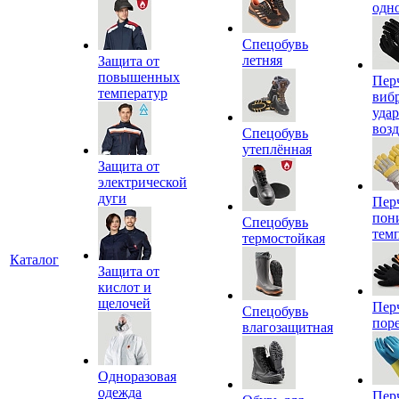
одн
Спецобувь
летняя
Защита от
повышенных
Пер
температур
виб
уда
воз
Спецобувь
утеплённая
Защита от
электрической
дуги
Пер
пон
Спецобувь
тем
термостойкая
Каталог
Защита от
кислот и
щелочей
Пер
Спецобувь
пор
влагозащитная
Одноразовая
одежда
Пер