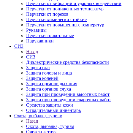
Перчатки от вибраций и ударных воздействий
Перчатки от пониженных температур
Перчатки от порезов
Перчатки химически стойкие
Перчатки от повышенных температур
Рукавицы
Перчатки трикотажные
Нарукавники
СИЗ
Назад
СИЗ
Диэлектрические средства безопасности
Защита глаз
Защита головы и лица
Защита коленей
Защита органов дыхания
Защита органов слуха
Защита при проведении высотных работ
Защита при проведении сварочных работ
Средства защиты кожи
Оградительный инвентарь
Охота, рыбалка, туризм
Назад
Охота, рыбалка, туризм
Одежда летняя