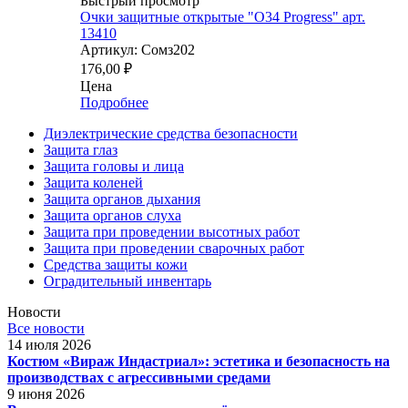
Быстрый просмотр
Очки защитные открытые "О34 Progress" арт.
13410
Артикул: Сомз202
176,00
₽
Цена
Подробнее
Диэлектрические средства безопасности
Защита глаз
Защита головы и лица
Защита коленей
Защита органов дыхания
Защита органов слуха
Защита при проведении высотных работ
Защита при проведении сварочных работ
Средства защиты кожи
Оградительный инвентарь
Новости
Все новости
14 июля 2026
Костюм «Вираж Индастриал»: эстетика и безопасность на
производствах с агрессивными средами
9 июня 2026