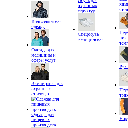
Обувь для
хим
охранных
сто
структур
Влагозащитная
одежда
Пер
Спецобувь
пов
медицинская
тем
Одежда для
медицины и
сферы услуг
Рук
Экипировка для
охранных
Пер
структур
три
Одежда для
Нар
пищевых
производств