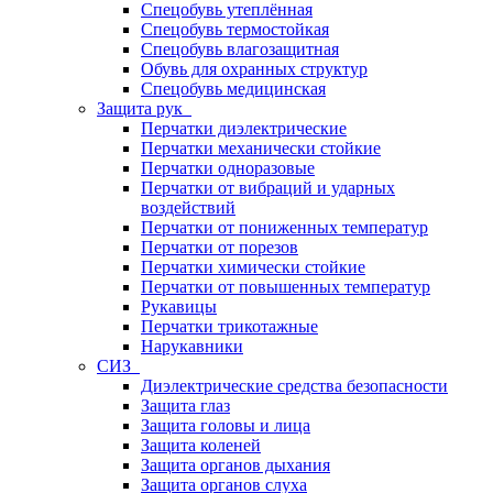
Спецобувь утеплённая
Спецобувь термостойкая
Спецобувь влагозащитная
Обувь для охранных структур
Спецобувь медицинская
Защита рук
Перчатки диэлектрические
Перчатки механически стойкие
Перчатки одноразовые
Перчатки от вибраций и ударных
воздействий
Перчатки от пониженных температур
Перчатки от порезов
Перчатки химически стойкие
Перчатки от повышенных температур
Рукавицы
Перчатки трикотажные
Нарукавники
СИЗ
Диэлектрические средства безопасности
Защита глаз
Защита головы и лица
Защита коленей
Защита органов дыхания
Защита органов слуха