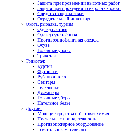
Защита при проведении высотных работ
Защита при проведении сварочных работ
Средства защиты кожи
Оградительный инвентарь
Охота, рыбалка, туризм
Одежда летняя
Одежда утеплённая
Противоэнцефалитная одежда
Обувь
Головные уборы
Трикотаж
Трикотаж
Куртки
Футболки
Рубашки поло
Свитеры
Тельняшки
Джемперы
Головные уборы
Нательное белье
Другое
Моющие средства и бытовая химия
Постельные принадлежности
Противопожарное оборудование
Текстильные материалы