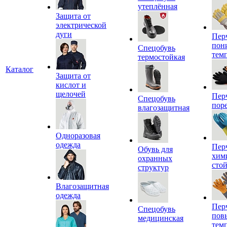
утеплённая
Защита от
электрической
дуги
Пер
пон
Спецобувь
тем
термостойкая
Каталог
Защита от
кислот и
щелочей
Пер
Спецобувь
пор
влагозащитная
Одноразовая
одежда
Пер
Обувь для
хим
охранных
сто
структур
Влагозащитная
одежда
Пер
Спецобувь
пов
медицинская
тем