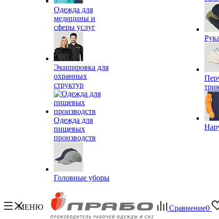
Одежда для
медицины и
сферы услуг
Рук
Экипировка для
охранных
Пер
структур
три
Одежда для
Нар
пищевых
производств
Головные уборы
МЕНЮ
Сравнение
0