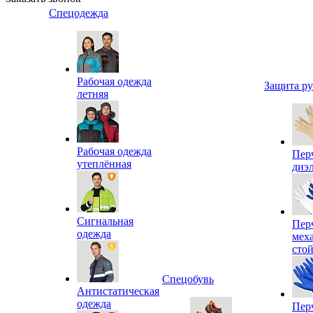
Спецодежда
Рабочая одежда
Защита р
летняя
Рабочая одежда
Пер
утеплённая
диэ
Сигнальная
Пер
одежда
мех
сто
Спецобувь
Антистатическая
одежда
Пер