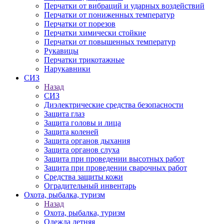
Перчатки от вибраций и ударных воздействий
Перчатки от пониженных температур
Перчатки от порезов
Перчатки химически стойкие
Перчатки от повышенных температур
Рукавицы
Перчатки трикотажные
Нарукавники
СИЗ
Назад
СИЗ
Диэлектрические средства безопасности
Защита глаз
Защита головы и лица
Защита коленей
Защита органов дыхания
Защита органов слуха
Защита при проведении высотных работ
Защита при проведении сварочных работ
Средства защиты кожи
Оградительный инвентарь
Охота, рыбалка, туризм
Назад
Охота, рыбалка, туризм
Одежда летняя