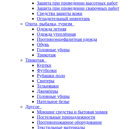
Защита при проведении высотных работ
Защита при проведении сварочных работ
Средства защиты кожи
Оградительный инвентарь
Охота, рыбалка, туризм
Одежда летняя
Одежда утеплённая
Противоэнцефалитная одежда
Обувь
Головные уборы
Трикотаж
Трикотаж
Куртки
Футболки
Рубашки поло
Свитеры
Тельняшки
Джемперы
Головные уборы
Нательное белье
Другое
Моющие средства и бытовая химия
Постельные принадлежности
Противопожарное оборудование
Текстильные материалы