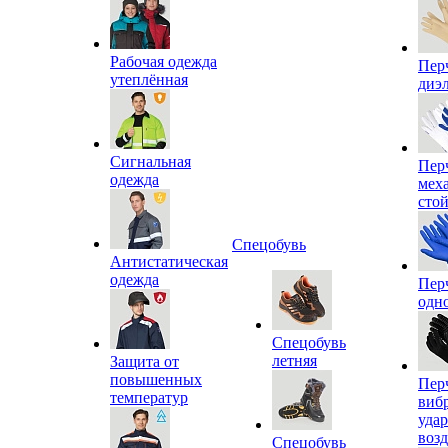
Рабочая одежда
Пер
утеплённая
диэ
Сигнальная
Пер
одежда
мех
сто
Спецобувь
Антистатическая
одежда
Пер
одн
Спецобувь
летняя
Защита от
повышенных
Пер
температур
виб
уда
воз
Спецобувь