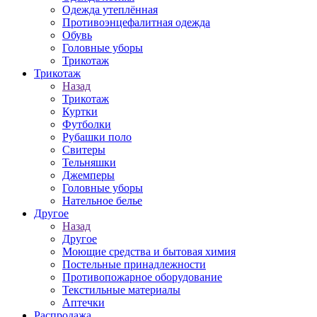
Одежда утеплённая
Противоэнцефалитная одежда
Обувь
Головные уборы
Трикотаж
Трикотаж
Назад
Трикотаж
Куртки
Футболки
Рубашки поло
Свитеры
Тельняшки
Джемперы
Головные уборы
Нательное белье
Другое
Назад
Другое
Моющие средства и бытовая химия
Постельные принадлежности
Противопожарное оборудование
Текстильные материалы
Аптечки
Распродажа