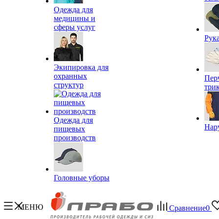
Одежда для
медицины и
сферы услуг
Рук
Экипировка для
охранных
Пер
структур
три
Одежда для
Нар
пищевых
производств
Головные уборы
МЕНЮ
Сравнение
0