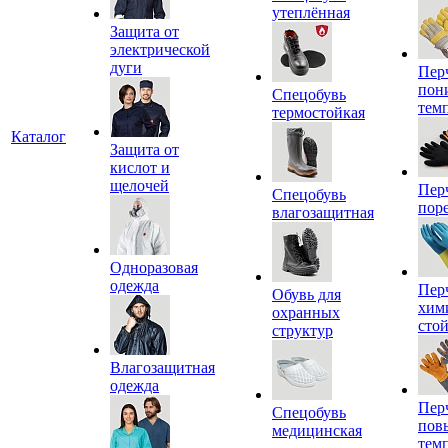
утеплённая
Защита от
электрической
дуги
Пер
пон
Спецобувь
тем
термостойкая
Каталог
Защита от
кислот и
щелочей
Пер
Спецобувь
пор
влагозащитная
Одноразовая
одежда
Пер
Обувь для
хим
охранных
сто
структур
Влагозащитная
одежда
Пер
Спецобувь
пов
медицинская
тем