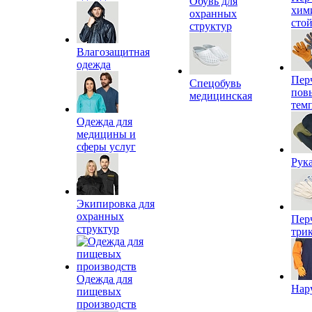
Обувь для
хим
охранных
сто
структур
Влагозащитная
одежда
Пер
Спецобувь
пов
медицинская
тем
Одежда для
медицины и
сферы услуг
Рук
Экипировка для
охранных
Пер
структур
три
Одежда для
Нар
пищевых
производств