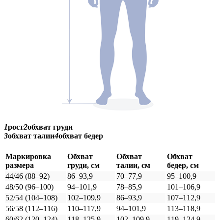
1
рост
2
обхват груди
3
обхват талии
4
обхват бедер
Маркировка
Обхват
Обхват
Обхват
размера
груди, см
талии, см
бедер, см
44/46 (88–92)
86–93,9
70–77,9
95–100,9
48/50 (96–100)
94–101,9
78–85,9
101–106,9
52/54 (104–108)
102–109,9
86–93,9
107–112,9
56/58 (112–116)
110–117,9
94–101,9
113–118,9
60/62 (120–124)
118–125,9
102–109,9
119–124,9