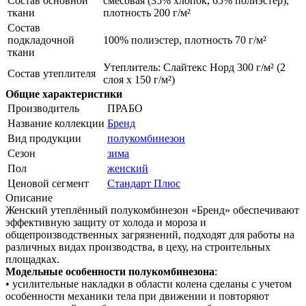
Состав основной
смесовая (35% хлопок, 65% полиэстер),
ткани
плотность 200 г/м²
Состав
подкладочной
100% полиэстер, плотность 70 г/м²
ткани
Утеплитель: Слайтекс Норд 300 г/м² (2
Состав утеплителя
слоя х 150 г/м²)
Общие характеристики
Производитель
ПРАБО
Название коллекции
Бренд
Вид продукции
полукомбинезон
Сезон
зима
Пол
женский
Ценовой сегмент
Стандарт Плюс
Описание
Женский утеплённый полукомбинезон «Бренд» обеспечивают
эффективную защиту от холода и мороза и
общепроизводственных загрязнений, подходят для работы на
различных видах производства, в цеху, на строительных
площадках.
Модельные особенности полукомбинезона
:
• усилительные накладки в области колена сделаны с учетом
особенности механики тела при движении и повторяют