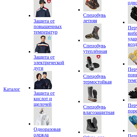
одн
Спецобувь
летняя
Защита от
повышенных
Пер
температур
виб
уда
воз
Спецобувь
утеплённая
Защита от
электрической
дуги
Пер
пон
Спецобувь
тем
термостойкая
Каталог
Защита от
кислот и
щелочей
Пер
Спецобувь
пор
влагозащитная
Одноразовая
одежда
Пер