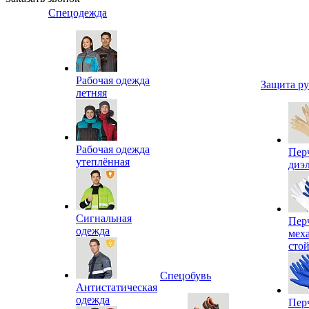
Спецодежда
Рабочая одежда
Защита р
летняя
Рабочая одежда
Пер
утеплённая
диэ
Сигнальная
Пер
одежда
мех
сто
Спецобувь
Антистатическая
одежда
Пер