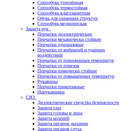
Спецобувь утеплённая
Спецобувь термостойкая
Спецобувь влагозащитная
Обувь для охранных структур
Спецобувь медицинская
Защита рук
Перчатки диэлектрические
Перчатки механически стойкие
Перчатки одноразовые
Перчатки от вибраций и ударных
воздействий
Перчатки от пониженных температур
Перчатки от порезов
Перчатки химически стойкие
Перчатки от повышенных температур
Рукавицы
Перчатки трикотажные
Нарукавники
СИЗ
Диэлектрические средства безопасности
Защита глаз
Защита головы и лица
Защита коленей
Защита органов дыхания
Защита органов слуха