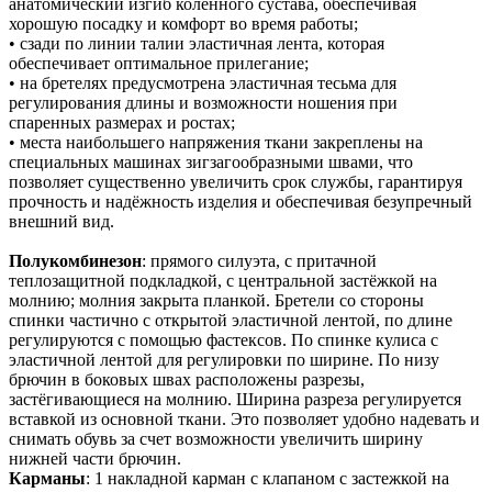
анатомический изгиб коленного сустава, обеспечивая
хорошую посадку и комфорт во время работы;
• сзади по линии талии эластичная лента, которая
обеспечивает оптимальное прилегание;
• на бретелях предусмотрена эластичная тесьма для
регулирования длины и возможности ношения при
спаренных размерах и ростах;
• места наибольшего напряжения ткани закреплены на
специальных машинах зигзагообразными швами, что
позволяет существенно увеличить срок службы, гарантируя
прочность и надёжность изделия и обеспечивая безупречный
внешний вид.
Полукомбинезон
: прямого силуэта, с притачной
теплозащитной подкладкой, с центральной застёжкой на
молнию; молния закрыта планкой. Бретели со стороны
спинки частично с открытой эластичной лентой, по длине
регулируются с помощью фастексов. По спинке кулиса с
эластичной лентой для регулировки по ширине. По низу
брючин в боковых швах расположены разрезы,
застёгивающиеся на молнию. Ширина разреза регулируется
вставкой из основной ткани. Это позволяет удобно надевать и
снимать обувь за счет возможности увеличить ширину
нижней части брючин.
Карманы
: 1 накладной карман с клапаном с застежкой на