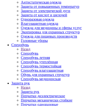
Антистатическая одежда
Защита от повышенных температур
Защита от электрической дуги
Защита от кислот и щелочей
Одноразовая одежда
Влагозащитная одежда
Одежда для медицины и сферы услуг
Экипировка для охранных структур
Одежда для пищевых производств
Головные уборы
Спецобувь
Назад
Спецобувь
Спецобувь летняя
Спецобувь утеплённая
Спецобувь термостойкая
Спецобувь влагозащитная
Обувь для охранных структур
Спецобувь медицинская
Защита рук
Назад
Защита рук
Перчатки диэлектрические
Перчатки механически стойкие
Перчатки одноразовые