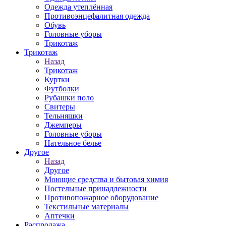
Одежда утеплённая
Противоэнцефалитная одежда
Обувь
Головные уборы
Трикотаж
Трикотаж
Назад
Трикотаж
Куртки
Футболки
Рубашки поло
Свитеры
Тельняшки
Джемперы
Головные уборы
Нательное белье
Другое
Назад
Другое
Моющие средства и бытовая химия
Постельные принадлежности
Противопожарное оборудование
Текстильные материалы
Аптечки
Распродажа