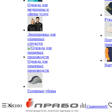
Одежда для
медицины и
сферы услуг
Рук
Экипировка для
охранных
Пер
структур
три
Одежда для
Нар
пищевых
производств
Головные уборы
МЕНЮ
Сравнение
0