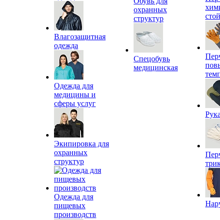
Обувь для
хим
охранных
сто
структур
Влагозащитная
одежда
Пер
Спецобувь
пов
медицинская
тем
Одежда для
медицины и
сферы услуг
Рук
Экипировка для
охранных
Пер
структур
три
Одежда для
Нар
пищевых
производств