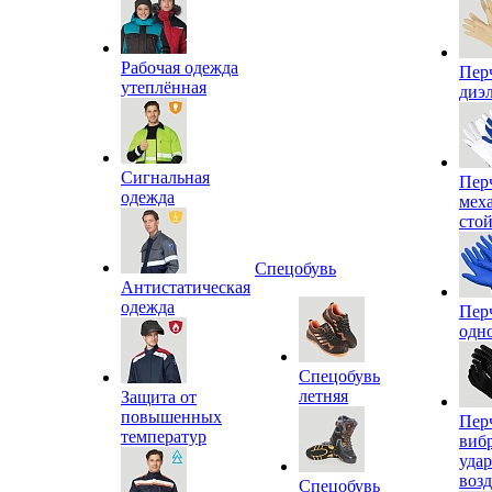
Рабочая одежда
Пер
утеплённая
диэ
Сигнальная
Пер
одежда
мех
сто
Спецобувь
Антистатическая
одежда
Пер
одн
Спецобувь
летняя
Защита от
повышенных
Пер
температур
виб
уда
воз
Спецобувь