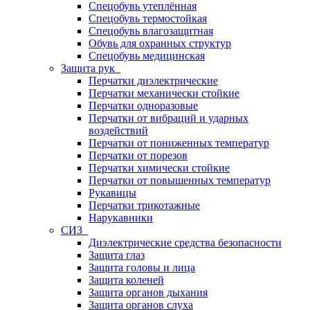
Спецобувь утеплённая
Спецобувь термостойкая
Спецобувь влагозащитная
Обувь для охранных структур
Спецобувь медицинская
Защита рук
Перчатки диэлектрические
Перчатки механически стойкие
Перчатки одноразовые
Перчатки от вибраций и ударных
воздействий
Перчатки от пониженных температур
Перчатки от порезов
Перчатки химически стойкие
Перчатки от повышенных температур
Рукавицы
Перчатки трикотажные
Нарукавники
СИЗ
Диэлектрические средства безопасности
Защита глаз
Защита головы и лица
Защита коленей
Защита органов дыхания
Защита органов слуха