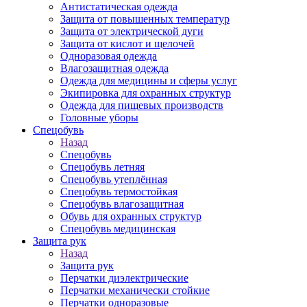
Антистатическая одежда
Защита от повышенных температур
Защита от электрической дуги
Защита от кислот и щелочей
Одноразовая одежда
Влагозащитная одежда
Одежда для медицины и сферы услуг
Экипировка для охранных структур
Одежда для пищевых производств
Головные уборы
Спецобувь
Назад
Спецобувь
Спецобувь летняя
Спецобувь утеплённая
Спецобувь термостойкая
Спецобувь влагозащитная
Обувь для охранных структур
Спецобувь медицинская
Защита рук
Назад
Защита рук
Перчатки диэлектрические
Перчатки механически стойкие
Перчатки одноразовые