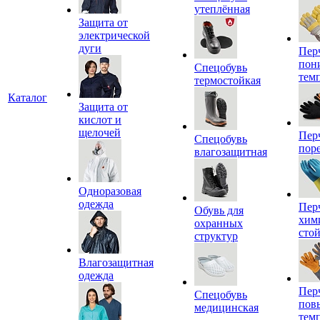
утеплённая
Защита от
электрической
дуги
Пер
пон
Спецобувь
тем
термостойкая
Каталог
Защита от
кислот и
щелочей
Пер
Спецобувь
пор
влагозащитная
Одноразовая
одежда
Пер
Обувь для
хим
охранных
сто
структур
Влагозащитная
одежда
Пер
Спецобувь
пов
медицинская
тем