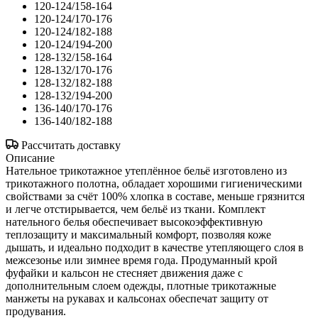
120-124/158-164
120-124/170-176
120-124/182-188
120-124/194-200
128-132/158-164
128-132/170-176
128-132/182-188
128-132/194-200
136-140/170-176
136-140/182-188
Рассчитать доставку
Описание
Нательное трикотажное утеплённое бельё изготовлено из
трикотажного полотна, обладает хорошими гигиеническими
свойствами за счёт 100% хлопка в составе, меньше грязнится
и легче отстирывается, чем бельё из ткани. Комплект
нательного белья обеспечивает высокоэффективную
теплозащиту и максимальный комфорт, позволяя коже
дышать, и идеально подходит в качестве утепляющего слоя в
межсезонье или зимнее время года. Продуманный крой
фуфайки и кальсон не стесняет движения даже с
дополнительным слоем одежды, плотные трикотажные
манжеты на рукавах и кальсонах обеспечат защиту от
продувания.