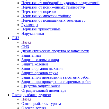
Перчатки от вибраций и ударных воздействий
Перчатки от пониженных температур
Перчатки от порезов
Перчатки химически стойкие
Перчатки от повышенных температур
Рукавицы
Перчатки трикотажные
Нарукавники
СИЗ
Назад
СИЗ
Диэлектрические средства безопасности
Защита глаз
Защита головы и лица
Защита коленей
Защита органов дыхания
Защита органов слуха
Защита при проведении высотных работ
Защита при проведении сварочных работ
Средства защиты кожи
Оградительный инвентарь
Охота, рыбалка, туризм
Назад
Охота, рыбалка, туризм
Одежда летняя