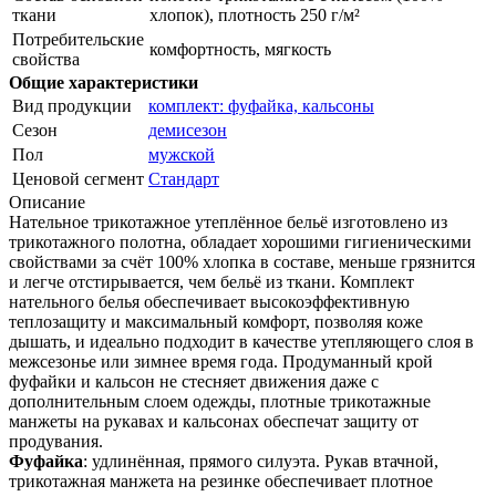
ткани
хлопок), плотность 250 г/м²
Потребительские
комфортность, мягкость
свойства
Общие характеристики
Вид продукции
комплект: фуфайка, кальсоны
Сезон
демисезон
Пол
мужской
Ценовой сегмент
Стандарт
Описание
Нательное трикотажное утеплённое бельё изготовлено из
трикотажного полотна, обладает хорошими гигиеническими
свойствами за счёт 100% хлопка в составе, меньше грязнится
и легче отстирывается, чем бельё из ткани. Комплект
нательного белья обеспечивает высокоэффективную
теплозащиту и максимальный комфорт, позволяя коже
дышать, и идеально подходит в качестве утепляющего слоя в
межсезонье или зимнее время года. Продуманный крой
фуфайки и кальсон не стесняет движения даже с
дополнительным слоем одежды, плотные трикотажные
манжеты на рукавах и кальсонах обеспечат защиту от
продувания.
Фуфайка
: удлинённая, прямого силуэта. Рукав втачной,
трикотажная манжета на резинке обеспечивает плотное