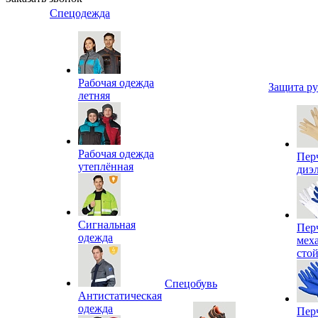
Спецодежда
Рабочая одежда
Защита р
летняя
Рабочая одежда
Пер
утеплённая
диэ
Сигнальная
Пер
одежда
мех
сто
Спецобувь
Антистатическая
одежда
Пер