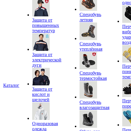
одн
Спецобувь
летняя
Защита от
повышенных
Пер
температур
виб
уда
воз
Спецобувь
утеплённая
Защита от
электрической
дуги
Пер
пон
Спецобувь
тем
термостойкая
Каталог
Защита от
кислот и
щелочей
Пер
Спецобувь
пор
влагозащитная
Одноразовая
одежда
Пер