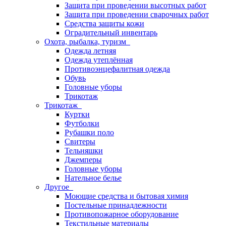
Защита при проведении высотных работ
Защита при проведении сварочных работ
Средства защиты кожи
Оградительный инвентарь
Охота, рыбалка, туризм
Одежда летняя
Одежда утеплённая
Противоэнцефалитная одежда
Обувь
Головные уборы
Трикотаж
Трикотаж
Куртки
Футболки
Рубашки поло
Свитеры
Тельняшки
Джемперы
Головные уборы
Нательное белье
Другое
Моющие средства и бытовая химия
Постельные принадлежности
Противопожарное оборудование
Текстильные материалы