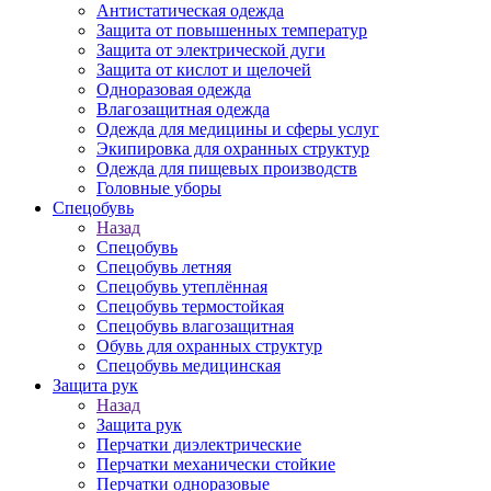
Антистатическая одежда
Защита от повышенных температур
Защита от электрической дуги
Защита от кислот и щелочей
Одноразовая одежда
Влагозащитная одежда
Одежда для медицины и сферы услуг
Экипировка для охранных структур
Одежда для пищевых производств
Головные уборы
Спецобувь
Назад
Спецобувь
Спецобувь летняя
Спецобувь утеплённая
Спецобувь термостойкая
Спецобувь влагозащитная
Обувь для охранных структур
Спецобувь медицинская
Защита рук
Назад
Защита рук
Перчатки диэлектрические
Перчатки механически стойкие
Перчатки одноразовые