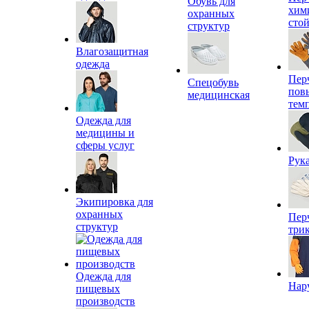
Обувь для
хим
охранных
сто
структур
Влагозащитная
одежда
Пер
Спецобувь
пов
медицинская
тем
Одежда для
медицины и
сферы услуг
Рук
Экипировка для
охранных
Пер
структур
три
Одежда для
Нар
пищевых
производств