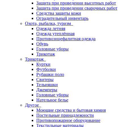
Защита при проведении высотных работ
Защита при проведении сварочных работ
Средства защиты кожи
Оградительный инвентарь
Охота, рыбалка, туризм
Одежда летняя
Одежда утеплённая
Противоэнцефалитная одежда
Обувь
Головные уборы
Трикотаж
Трикотаж
Куртки
Футболки
Рубашки поло
Свитеры
Тельняшки
Джемперы
Головные уборы
Нательное белье
Другое
Моющие средства и бытовая химия
Постельные принадлежности
Противопожарное оборудование
Текстильные материалы