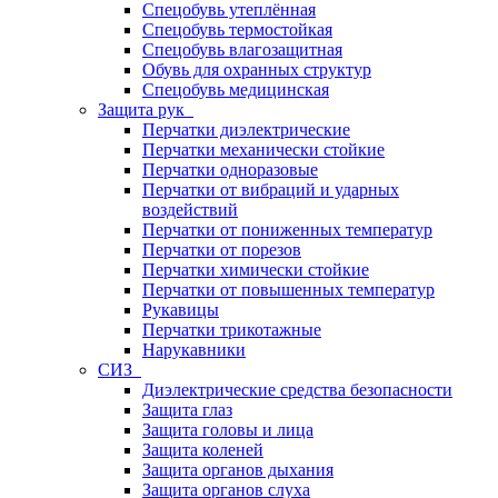
Спецобувь утеплённая
Спецобувь термостойкая
Спецобувь влагозащитная
Обувь для охранных структур
Спецобувь медицинская
Защита рук
Перчатки диэлектрические
Перчатки механически стойкие
Перчатки одноразовые
Перчатки от вибраций и ударных
воздействий
Перчатки от пониженных температур
Перчатки от порезов
Перчатки химически стойкие
Перчатки от повышенных температур
Рукавицы
Перчатки трикотажные
Нарукавники
СИЗ
Диэлектрические средства безопасности
Защита глаз
Защита головы и лица
Защита коленей
Защита органов дыхания
Защита органов слуха