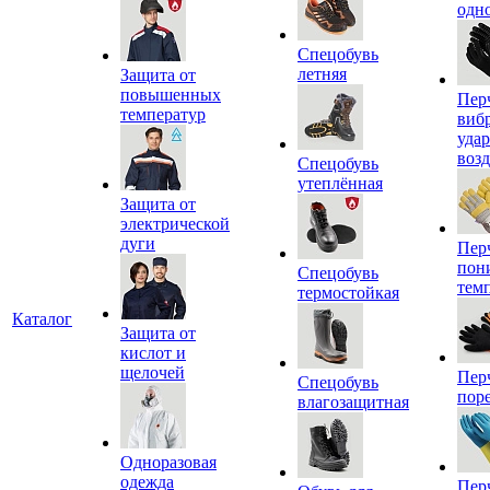
одн
Спецобувь
летняя
Защита от
повышенных
Пер
температур
виб
уда
воз
Спецобувь
утеплённая
Защита от
электрической
дуги
Пер
пон
Спецобувь
тем
термостойкая
Каталог
Защита от
кислот и
щелочей
Пер
Спецобувь
пор
влагозащитная
Одноразовая
одежда
Пер