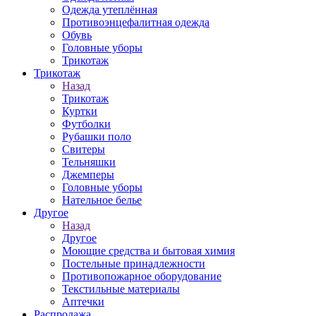
Одежда утеплённая
Противоэнцефалитная одежда
Обувь
Головные уборы
Трикотаж
Трикотаж
Назад
Трикотаж
Куртки
Футболки
Рубашки поло
Свитеры
Тельняшки
Джемперы
Головные уборы
Нательное белье
Другое
Назад
Другое
Моющие средства и бытовая химия
Постельные принадлежности
Противопожарное оборудование
Текстильные материалы
Аптечки
Распродажа