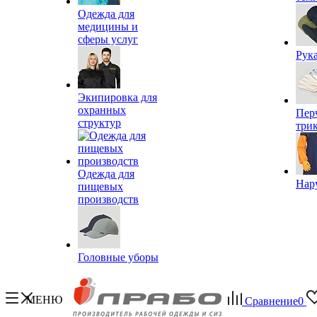
Одежда для
медицины и
сферы услуг
Рук
Экипировка для
охранных
Пер
структур
три
Одежда для
Нар
пищевых
производств
Головные уборы
МЕНЮ
Сравнение
0