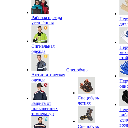
Рабочая одежда
Пер
утеплённая
диэ
Сигнальная
Пер
одежда
мех
сто
Спецобувь
Антистатическая
одежда
Пер
одн
Спецобувь
летняя
Защита от
повышенных
Пер
температур
виб
уда
воз
Спецобувь