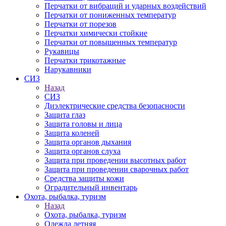
Перчатки от вибраций и ударных воздействий
Перчатки от пониженных температур
Перчатки от порезов
Перчатки химически стойкие
Перчатки от повышенных температур
Рукавицы
Перчатки трикотажные
Нарукавники
СИЗ
Назад
СИЗ
Диэлектрические средства безопасности
Защита глаз
Защита головы и лица
Защита коленей
Защита органов дыхания
Защита органов слуха
Защита при проведении высотных работ
Защита при проведении сварочных работ
Средства защиты кожи
Оградительный инвентарь
Охота, рыбалка, туризм
Назад
Охота, рыбалка, туризм
Одежда летняя