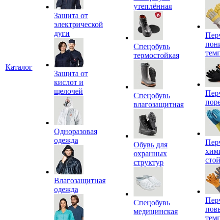
утеплённая
Защита от
электрической
дуги
Пер
пон
Спецобувь
тем
термостойкая
Каталог
Защита от
кислот и
щелочей
Пер
Спецобувь
пор
влагозащитная
Одноразовая
одежда
Пер
Обувь для
хим
охранных
сто
структур
Влагозащитная
одежда
Пер
Спецобувь
пов
медицинская
тем