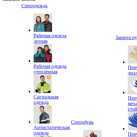
Спецодежда
Рабочая одежда
Защита р
летняя
Рабочая одежда
Пер
утеплённая
диэ
Сигнальная
Пер
одежда
мех
сто
Спецобувь
Антистатическая
одежда
Пер