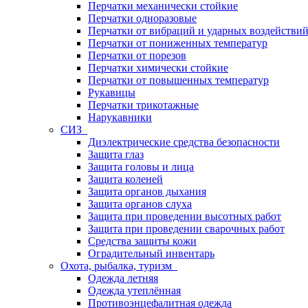
Перчатки механически стойкие
Перчатки одноразовые
Перчатки от вибраций и ударных воздействи
Перчатки от пониженных температур
Перчатки от порезов
Перчатки химически стойкие
Перчатки от повышенных температур
Рукавицы
Перчатки трикотажные
Нарукавники
СИЗ
Диэлектрические средства безопасности
Защита глаз
Защита головы и лица
Защита коленей
Защита органов дыхания
Защита органов слуха
Защита при проведении высотных работ
Защита при проведении сварочных работ
Средства защиты кожи
Оградительный инвентарь
Охота, рыбалка, туризм
Одежда летняя
Одежда утеплённая
Противоэнцефалитная одежда