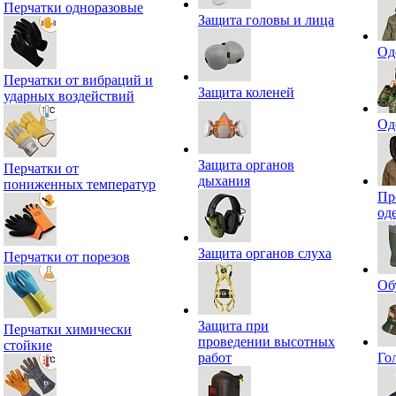
Перчатки одноразовые
Защита головы и лица
Од
Перчатки от вибраций и
Защита коленей
ударных воздействий
Од
Защита органов
Перчатки от
дыхания
пониженных температур
Пр
од
Защита органов слуха
Перчатки от порезов
Об
Защита при
Перчатки химически
проведении высотных
стойкие
работ
Го