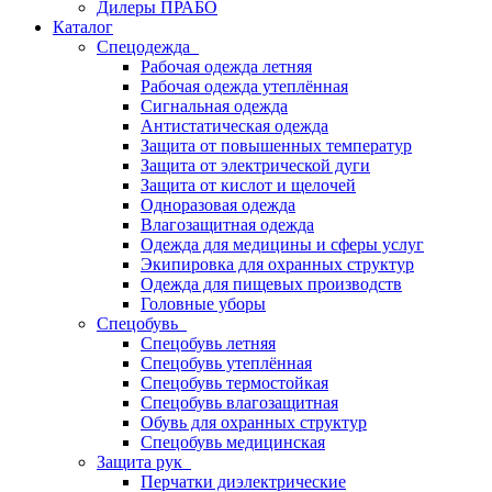
Дилеры ПРАБО
Каталог
Спецодежда
Рабочая одежда летняя
Рабочая одежда утеплённая
Сигнальная одежда
Антистатическая одежда
Защита от повышенных температур
Защита от электрической дуги
Защита от кислот и щелочей
Одноразовая одежда
Влагозащитная одежда
Одежда для медицины и сферы услуг
Экипировка для охранных структур
Одежда для пищевых производств
Головные уборы
Спецобувь
Спецобувь летняя
Спецобувь утеплённая
Спецобувь термостойкая
Спецобувь влагозащитная
Обувь для охранных структур
Спецобувь медицинская
Защита рук
Перчатки диэлектрические