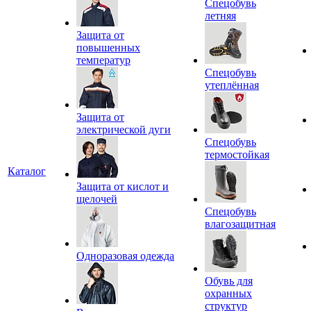
Спецобувь
летняя
Защита от
повышенных
температур
Спецобувь
утеплённая
Защита от
электрической дуги
Спецобувь
термостойкая
Каталог
Защита от кислот и
щелочей
Спецобувь
влагозащитная
Одноразовая одежда
Обувь для
охранных
структур