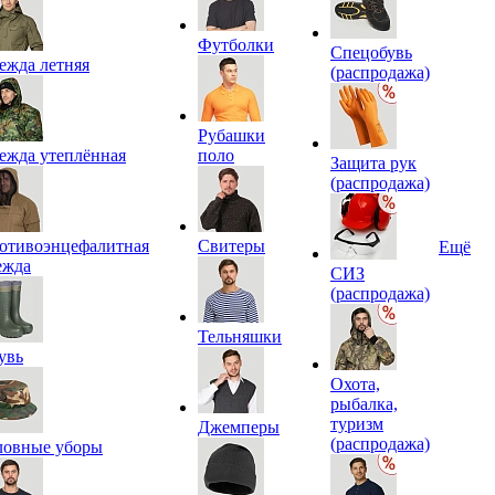
Футболки
Спецобувь
ежда летняя
(распродажа)
Рубашки
ежда утеплённая
поло
Защита рук
(распродажа)
отивоэнцефалитная
Свитеры
Ещё
ежда
СИЗ
(распродажа)
Тельняшки
увь
Охота,
рыбалка,
туризм
Джемперы
(распродажа)
ловные уборы