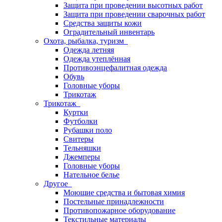
Защита при проведении высотных работ
Защита при проведении сварочных работ
Средства защиты кожи
Оградительный инвентарь
Охота, рыбалка, туризм
Одежда летняя
Одежда утеплённая
Противоэнцефалитная одежда
Обувь
Головные уборы
Трикотаж
Трикотаж
Куртки
Футболки
Рубашки поло
Свитеры
Тельняшки
Джемперы
Головные уборы
Нательное белье
Другое
Моющие средства и бытовая химия
Постельные принадлежности
Противопожарное оборудование
Текстильные материалы