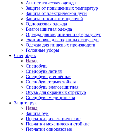
Антистатическая одежда
Защита от повышенных температур
Защита от электрической дуги
Защита от кислот и щелочей
Одноразовая одежда
Влагозащитная одежда
Одежда для медицины и сферы услуг
Экипировка для охранных структур
Одежда для пищевых производств
Головные уборы
Спецобувь
Назад
Спецобувь
Спецобувь летняя
Спецобувь утеплённая
Спецобувь термостойкая
Спецобувь влагозащитная
Обувь для охранных структур
Спецобувь медицинская
Защита рук
Назад
Защита рук
Перчатки диэлектрические
Перчатки механически стойкие
Перчатки одноразовые