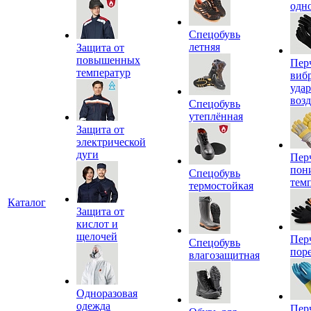
одн
Спецобувь
летняя
Защита от
повышенных
Пер
температур
виб
уда
воз
Спецобувь
утеплённая
Защита от
электрической
дуги
Пер
пон
Спецобувь
тем
термостойкая
Каталог
Защита от
кислот и
щелочей
Пер
Спецобувь
пор
влагозащитная
Одноразовая
одежда
Пер