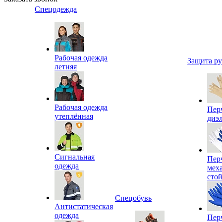
Спецодежда
Рабочая одежда
Защита р
летняя
Рабочая одежда
Пер
утеплённая
диэ
Сигнальная
Пер
одежда
мех
сто
Спецобувь
Антистатическая
одежда
Пер