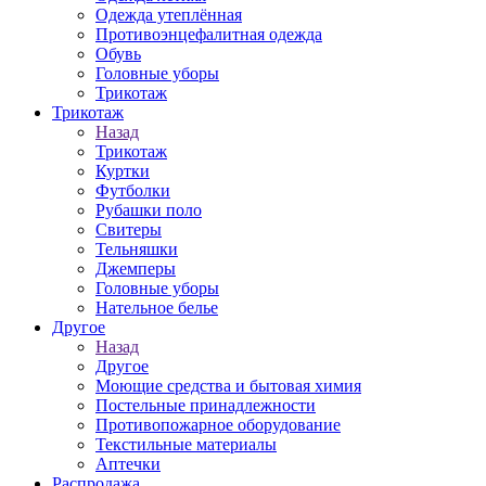
Одежда утеплённая
Противоэнцефалитная одежда
Обувь
Головные уборы
Трикотаж
Трикотаж
Назад
Трикотаж
Куртки
Футболки
Рубашки поло
Свитеры
Тельняшки
Джемперы
Головные уборы
Нательное белье
Другое
Назад
Другое
Моющие средства и бытовая химия
Постельные принадлежности
Противопожарное оборудование
Текстильные материалы
Аптечки
Распродажа