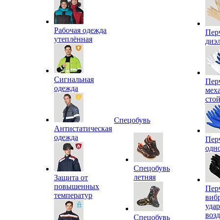
Рабочая одежда
Пер
утеплённая
диэ
Сигнальная
Пер
одежда
мех
сто
Спецобувь
Антистатическая
одежда
Пер
одн
Спецобувь
летняя
Защита от
повышенных
Пер
температур
виб
уда
воз
Спецобувь