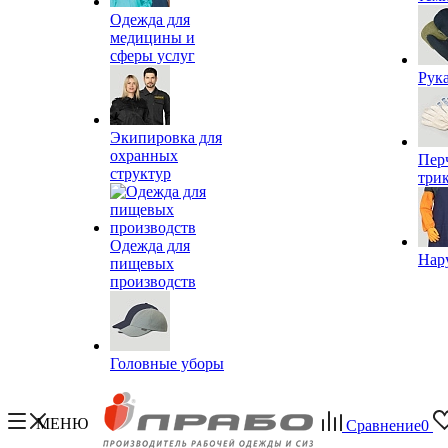
Одежда для
медицины и
сферы услуг
Рук
Экипировка для
охранных
Пер
структур
три
Одежда для
Нар
пищевых
производств
Головные уборы
МЕНЮ
Сравнение
0