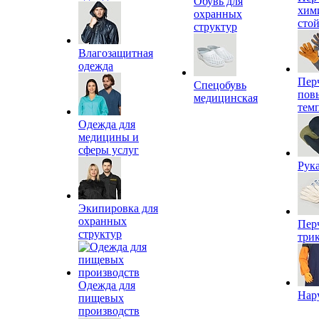
Обувь для
хим
охранных
сто
структур
Влагозащитная
одежда
Пер
Спецобувь
пов
медицинская
тем
Одежда для
медицины и
сферы услуг
Рук
Экипировка для
охранных
Пер
структур
три
Одежда для
Нар
пищевых
производств