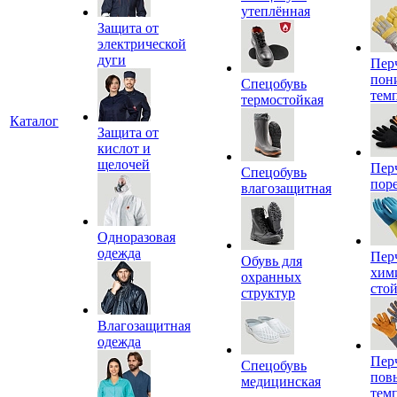
утеплённая
Защита от
электрической
дуги
Пер
пон
Спецобувь
тем
термостойкая
Каталог
Защита от
кислот и
щелочей
Пер
Спецобувь
пор
влагозащитная
Одноразовая
одежда
Пер
Обувь для
хим
охранных
сто
структур
Влагозащитная
одежда
Пер
Спецобувь
пов
медицинская
тем