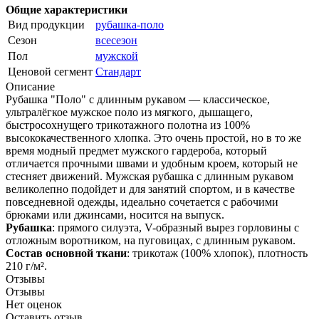
Общие характеристики
Вид продукции
рубашка-поло
Сезон
всесезон
Пол
мужской
Ценовой сегмент
Стандарт
Описание
Рубашка "Поло" с длинным рукавом — классическое,
ультралёгкое мужское поло из мягкого, дышащего,
быстросохнущего трикотажного полотна из 100%
высококачественного хлопка. Это очень простой, но в то же
время модный предмет мужского гардероба, который
отличается прочными швами и удобным кроем, который не
стесняет движений. Мужская рубашка с длинным рукавом
великолепно подойдет и для занятий спортом, и в качестве
повседневной одежды, идеально сочетается с рабочими
брюками или джинсами, носится на выпуск.
Рубашка
: прямого силуэта, V-образный вырез горловины с
отложным воротником, на пуговицах, с длинным рукавом.
Состав основной ткани
: трикотаж (100% хлопок), плотность
210 г/м².
Отзывы
Отзывы
Нет оценок
Оставить отзыв