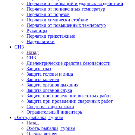
Перчатки от вибраций и ударных воздействий
Перчатки от пониженных температур
Перчатки от порезов
Перчатки химически стойкие
Перчатки от повышенных температур
Рукавицы
Перчатки трикотажные
Нарукавники
СИЗ
Назад
СИЗ
Диэлектрические средства безопасности
Защита глаз
Защита головы и лица
Защита коленей
Защита органов дыхания
Защита органов слуха
Защита при проведении высотных работ
Защита при проведении сварочных работ
Средства защиты кожи
Оградительный инвентарь
Охота, рыбалка, туризм
Назад
Охота, рыбалка, туризм
Одежда летняя