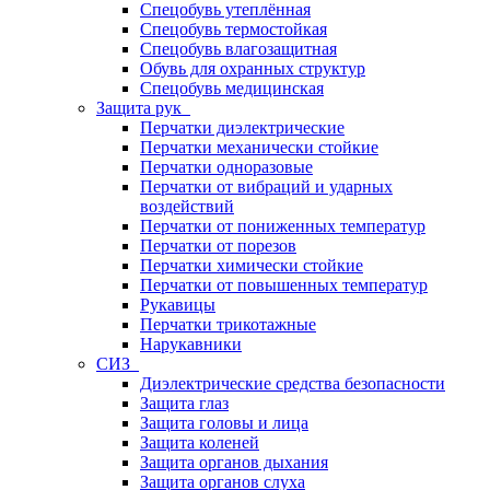
Спецобувь утеплённая
Спецобувь термостойкая
Спецобувь влагозащитная
Обувь для охранных структур
Спецобувь медицинская
Защита рук
Перчатки диэлектрические
Перчатки механически стойкие
Перчатки одноразовые
Перчатки от вибраций и ударных
воздействий
Перчатки от пониженных температур
Перчатки от порезов
Перчатки химически стойкие
Перчатки от повышенных температур
Рукавицы
Перчатки трикотажные
Нарукавники
СИЗ
Диэлектрические средства безопасности
Защита глаз
Защита головы и лица
Защита коленей
Защита органов дыхания
Защита органов слуха