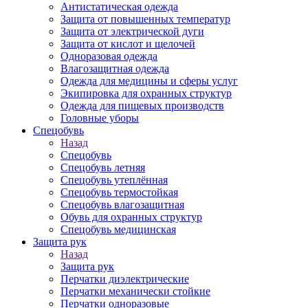
Антистатическая одежда
Защита от повышенных температур
Защита от электрической дуги
Защита от кислот и щелочей
Одноразовая одежда
Влагозащитная одежда
Одежда для медицины и сферы услуг
Экипировка для охранных структур
Одежда для пищевых производств
Головные уборы
Спецобувь
Назад
Спецобувь
Спецобувь летняя
Спецобувь утеплённая
Спецобувь термостойкая
Спецобувь влагозащитная
Обувь для охранных структур
Спецобувь медицинская
Защита рук
Назад
Защита рук
Перчатки диэлектрические
Перчатки механически стойкие
Перчатки одноразовые