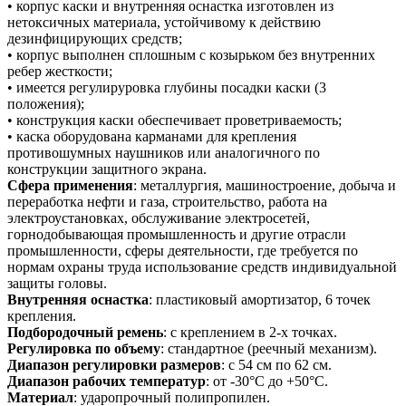
• корпус каски и внутренняя оснастка изготовлен из
нетоксичных материала, устойчивому к действию
дезинфицирующих средств;
• корпус выполнен сплошным с козырьком без внутренних
ребер жесткости;
• имеется регулируровка глубины посадки каски (3
положения);
• конструкция каски обеспечивает проветриваемость;
• каска оборудована карманами для крепления
противошумных наушников или аналогичного по
конструкции защитного экрана.
Сфера применения
: металлургия, машиностроение, добыча и
переработка нефти и газа, строительство, работа на
электроустановках, обслуживание электросетей,
горнодобывающая промышленность и другие отрасли
промышленности, сферы деятельности, где требуется по
нормам охраны труда использование средств индивидуальной
защиты головы.
Внутренняя оснастка
: пластиковый амортизатор, 6 точек
крепления.
Подбородочный ремень
: с креплением в 2-х точках.
Регулировка по объему
: стандартное (реечный механизм).
Диапазон регулировки размеров
: с 54 см по 62 см.
Диапазон рабочих температур
: от -30°C до +50°C.
Материал
: ударопрочный полипропилен.