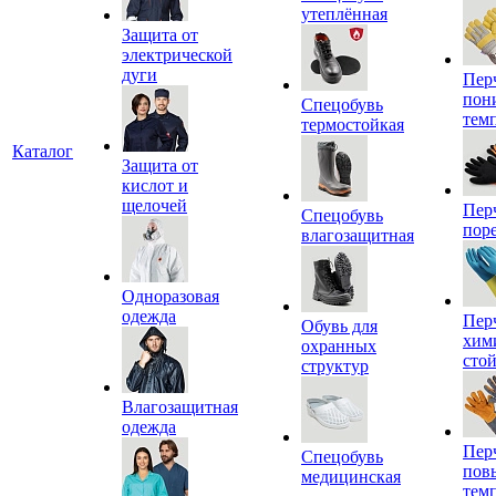
утеплённая
Защита от
электрической
дуги
Пер
пон
Спецобувь
тем
термостойкая
Каталог
Защита от
кислот и
щелочей
Пер
Спецобувь
пор
влагозащитная
Одноразовая
одежда
Пер
Обувь для
хим
охранных
сто
структур
Влагозащитная
одежда
Пер
Спецобувь
пов
медицинская
тем