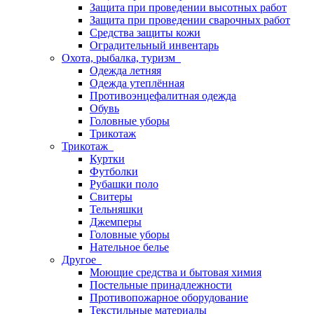
Защита при проведении высотных работ
Защита при проведении сварочных работ
Средства защиты кожи
Оградительный инвентарь
Охота, рыбалка, туризм
Одежда летняя
Одежда утеплённая
Противоэнцефалитная одежда
Обувь
Головные уборы
Трикотаж
Трикотаж
Куртки
Футболки
Рубашки поло
Свитеры
Тельняшки
Джемперы
Головные уборы
Нательное белье
Другое
Моющие средства и бытовая химия
Постельные принадлежности
Противопожарное оборудование
Текстильные материалы