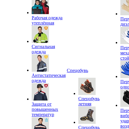
Рабочая одежда
Пер
утеплённая
диэ
Сигнальная
Пер
одежда
мех
сто
Спецобувь
Антистатическая
одежда
Пер
одн
Спецобувь
летняя
Защита от
повышенных
Пер
температур
виб
уда
воз
Спецобувь