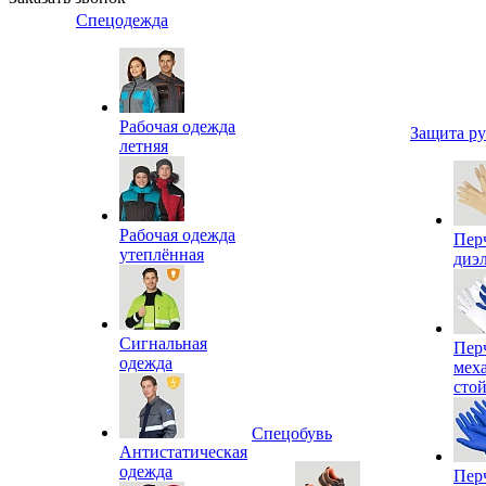
Спецодежда
Рабочая одежда
Защита р
летняя
Рабочая одежда
Пер
утеплённая
диэ
Сигнальная
Пер
одежда
мех
сто
Спецобувь
Антистатическая
одежда
Пер