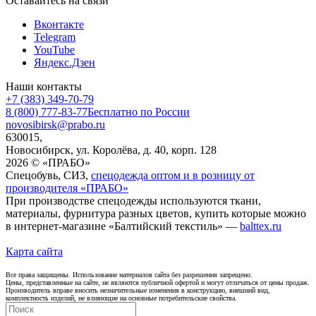
Оставайтесь на связи
Вконтакте
Telegram
YouTube
Яндекс.Дзен
Наши контакты
+7 (383) 349-70-79
8 (800) 777-83-77
Бесплатно по России
novosibirsk@prabo.ru
630015,
Новосибирск, ул. Королёва, д. 40, корп. 128
2026 © «ПРАБО»
Спецобувь, СИЗ,
спецодежда оптом и в розницу от
производителя «ПРАБО»
При производстве спецодежды используются ткани,
материалы, фурнитура разных цветов, купить которые можно
в интернет-магазине «Балтийский текстиль» —
balttex.ru
Карта сайта
Все права защищены. Использование материалов сайта без разрешения запрещено.
Цены, представленные на сайте, не являются публичной офертой и могут отличаться от цены продаж.
Производитель вправе вносить незначительные изменения в конструкцию, внешний вид,
комплектность изделий, не влияющие на основные потребительские свойства.