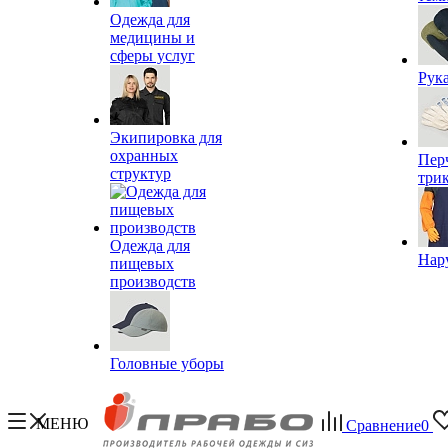
Одежда для
медицины и
сферы услуг
Рук
Экипировка для
охранных
Пер
структур
три
Одежда для
Нар
пищевых
производств
Головные уборы
МЕНЮ
Сравнение
0