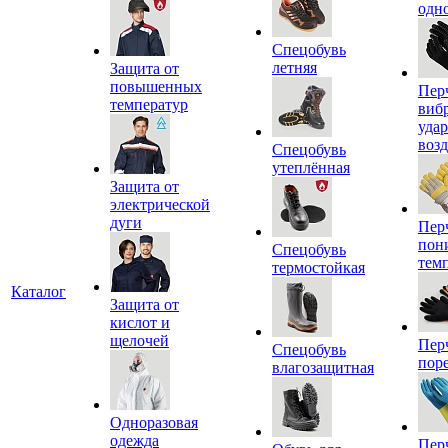
одн
Спецобувь
летняя
Защита от
повышенных
Пер
температур
виб
уда
воз
Спецобувь
утеплённая
Защита от
электрической
дуги
Пер
пон
Спецобувь
тем
термостойкая
Каталог
Защита от
кислот и
щелочей
Пер
Спецобувь
пор
влагозащитная
Одноразовая
одежда
Пер