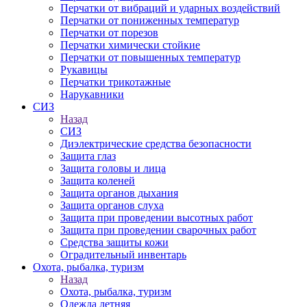
Перчатки от вибраций и ударных воздействий
Перчатки от пониженных температур
Перчатки от порезов
Перчатки химически стойкие
Перчатки от повышенных температур
Рукавицы
Перчатки трикотажные
Нарукавники
СИЗ
Назад
СИЗ
Диэлектрические средства безопасности
Защита глаз
Защита головы и лица
Защита коленей
Защита органов дыхания
Защита органов слуха
Защита при проведении высотных работ
Защита при проведении сварочных работ
Средства защиты кожи
Оградительный инвентарь
Охота, рыбалка, туризм
Назад
Охота, рыбалка, туризм
Одежда летняя