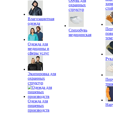
Обувь для
хим
охранных
сто
структур
Влагозащитная
одежда
Пер
Спецобувь
пов
медицинская
тем
Одежда для
медицины и
сферы услуг
Рук
Экипировка для
охранных
Пер
структур
три
Одежда для
Нар
пищевых
производств