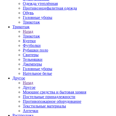
Одежда утеплённая
Противоэнцефалитная одежда
Обувь
Головные уборы
Трикотаж
Трикотаж
Назад
Трикотаж
Куртки
Футболки
Рубашки поло
Свитеры
Тельняшки
Джемперы
Головные уборы
Нательное белье
Другое
Назад
Другое
Моющие средства и бытовая химия
Постельные принадлежности
Противопожарное оборудование
Текстильные материалы
Аптечки
Распродажа