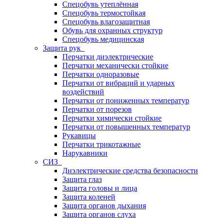
Спецобувь утеплённая
Спецобувь термостойкая
Спецобувь влагозащитная
Обувь для охранных структур
Спецобувь медицинская
Защита рук
Перчатки диэлектрические
Перчатки механически стойкие
Перчатки одноразовые
Перчатки от вибраций и ударных
воздействий
Перчатки от пониженных температур
Перчатки от порезов
Перчатки химически стойкие
Перчатки от повышенных температур
Рукавицы
Перчатки трикотажные
Нарукавники
СИЗ
Диэлектрические средства безопасности
Защита глаз
Защита головы и лица
Защита коленей
Защита органов дыхания
Защита органов слуха