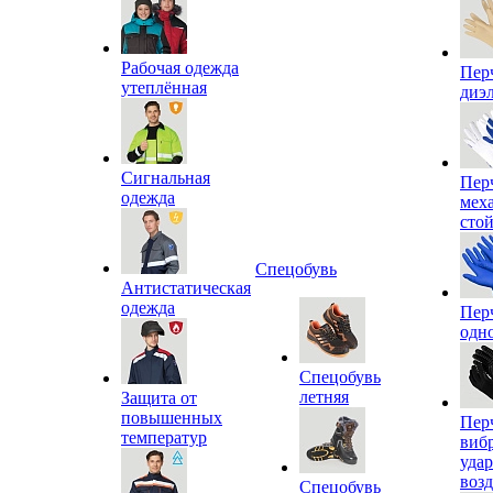
Рабочая одежда
Пер
утеплённая
диэ
Сигнальная
Пер
одежда
мех
сто
Спецобувь
Антистатическая
одежда
Пер
одн
Спецобувь
летняя
Защита от
повышенных
Пер
температур
виб
уда
воз
Спецобувь