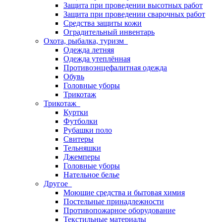
Защита при проведении высотных работ
Защита при проведении сварочных работ
Средства защиты кожи
Оградительный инвентарь
Охота, рыбалка, туризм
Одежда летняя
Одежда утеплённая
Противоэнцефалитная одежда
Обувь
Головные уборы
Трикотаж
Трикотаж
Куртки
Футболки
Рубашки поло
Свитеры
Тельняшки
Джемперы
Головные уборы
Нательное белье
Другое
Моющие средства и бытовая химия
Постельные принадлежности
Противопожарное оборудование
Текстильные материалы