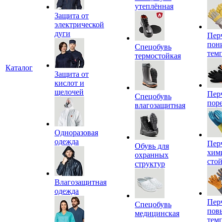
утеплённая
Защита от
электрической
дуги
Пер
пон
Спецобувь
тем
термостойкая
Каталог
Защита от
кислот и
щелочей
Пер
Спецобувь
пор
влагозащитная
Одноразовая
одежда
Пер
Обувь для
хим
охранных
сто
структур
Влагозащитная
одежда
Пер
Спецобувь
пов
медицинская
тем