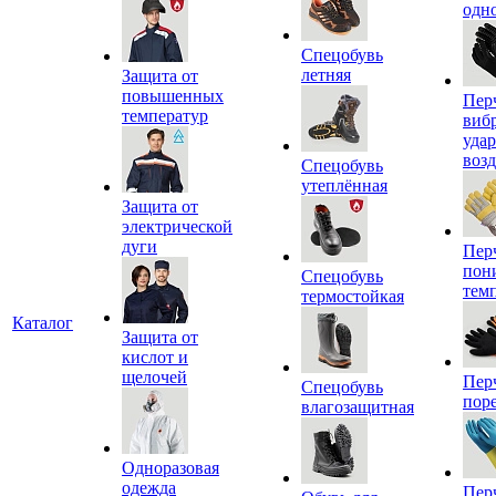
одн
Спецобувь
летняя
Защита от
повышенных
Пер
температур
виб
уда
воз
Спецобувь
утеплённая
Защита от
электрической
дуги
Пер
пон
Спецобувь
тем
термостойкая
Каталог
Защита от
кислот и
щелочей
Пер
Спецобувь
пор
влагозащитная
Одноразовая
одежда
Пер