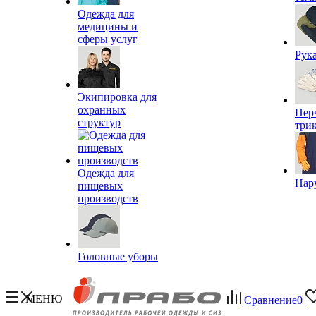
Одежда для
медицины и
сферы услуг
Рук
Экипировка для
охранных
Пер
структур
три
Одежда для
Нар
пищевых
производств
Головные уборы
МЕНЮ
Сравнение
0