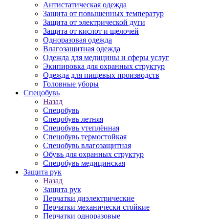
Антистатическая одежда
Защита от повышенных температур
Защита от электрической дуги
Защита от кислот и щелочей
Одноразовая одежда
Влагозащитная одежда
Одежда для медицины и сферы услуг
Экипировка для охранных структур
Одежда для пищевых производств
Головные уборы
Спецобувь
Назад
Спецобувь
Спецобувь летняя
Спецобувь утеплённая
Спецобувь термостойкая
Спецобувь влагозащитная
Обувь для охранных структур
Спецобувь медицинская
Защита рук
Назад
Защита рук
Перчатки диэлектрические
Перчатки механически стойкие
Перчатки одноразовые