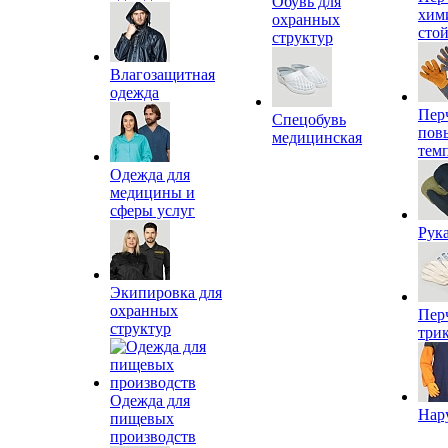
Обувь для
хим
охранных
сто
структур
Влагозащитная
одежда
Пер
Спецобувь
пов
медицинская
тем
Одежда для
медицины и
сферы услуг
Рук
Экипировка для
охранных
Пер
структур
три
Одежда для
Нар
пищевых
производств