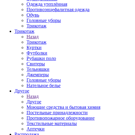
Одежда утеплённая
Противоэнцефалитная одежда
Обувь
Головные уборы
Трикотаж
Трикотаж
Назад
Трикотаж
Куртки
Футболки
Рубашки поло
Свитеры
Тельняшки
Джемперы
Головные уборы
Нательное белье
Другое
Назад
Другое
Моющие средства и бытовая химия
Постельные принадлежности
Противопожарное оборудование
Текстильные материалы
Аптечки
Распродажа