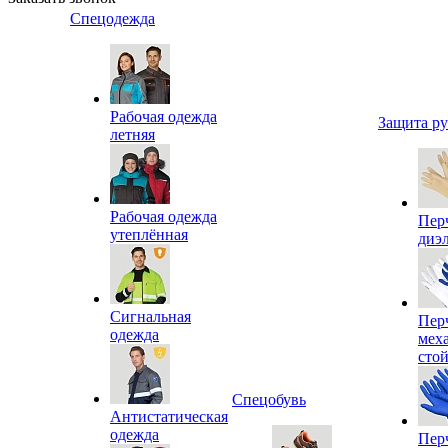
Спецодежда
Рабочая одежда
Защита р
летняя
Рабочая одежда
Пер
утеплённая
диэ
Сигнальная
Пер
одежда
мех
сто
Спецобувь
Антистатическая
одежда
Пер