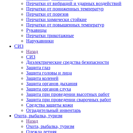
Перчатки от вибраций и ударных воздействий
Перчатки от пониженных температур
Перчатки от порезов
Перчатки химически стойкие
Перчатки от повышенных температур
Рукавицы
Перчатки трикотажные
Нарукавники
СИЗ
Назад
СИЗ
Диэлектрические средства безопасности
Защита глаз
Защита головы и лица
Защита коленей
Защита органов дыхания
Защита органов слуха
Защита при проведении высотных работ
Защита при проведении сварочных работ
Средства защиты кожи
Оградительный инвентарь
Охота, рыбалка, туризм
Назад
Охота, рыбалка, туризм
Одежда летняя