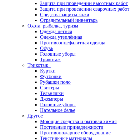
Защита при проведении высотных работ
Защита при проведении сварочных работ
Средства защиты кожи
Оградительный инвентарь
Охота, рыбалка, туризм
Одежда летняя
Одежда утеплённая
Противоэнцефалитная одежда
Обувь
Головные уборы
Трикотаж
Трикотаж
Куртки
Футболки
Рубашки поло
Свитеры
Тельняшки
Джемперы
Головные уборы
Нательное белье
Другое
Моющие средства и бытовая химия
Постельные принадлежности
Противопожарное оборудование
Текстильные материалы