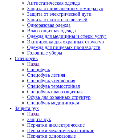
Антистатическая одежда
Защита от повышенных температур
Защита от электрической дуги
Защита от кислот и щелочей
Одноразовая одежда
Влагозащитная одежда
Одежда для медицины и сферы услуг
Экипировка для охранных структур
Одежда для пищевых производств
Головные уборы
Спецобувь
Назад
Спецобувь
Спецобувь летняя
Спецобувь утеплённая
Спецобувь термостойкая
Спецобувь влагозащитная
Обувь для охранных структур
Спецобувь медицинская
Защита рук
Назад
Защита рук
Перчатки диэлектрические
Перчатки механически стойкие
Перчатки одноразовые