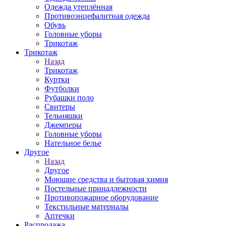
Одежда утеплённая
Противоэнцефалитная одежда
Обувь
Головные уборы
Трикотаж
Трикотаж
Назад
Трикотаж
Куртки
Футболки
Рубашки поло
Свитеры
Тельняшки
Джемперы
Головные уборы
Нательное белье
Другое
Назад
Другое
Моющие средства и бытовая химия
Постельные принадлежности
Противопожарное оборудование
Текстильные материалы
Аптечки
Распродажа