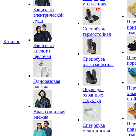
утеплённая
Защита от
электрической
дуги
Пер
пон
Спецобувь
тем
термостойкая
Каталог
Защита от
кислот и
щелочей
Пер
Спецобувь
пор
влагозащитная
Одноразовая
одежда
Пер
Обувь для
хим
охранных
сто
структур
Влагозащитная
одежда
Пер
Спецобувь
пов
медицинская
тем