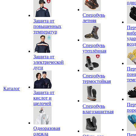
одн
Спецобувь
летняя
Защита от
повышенных
Пер
температур
виб
уда
воз
Спецобувь
утеплённая
Защита от
электрической
дуги
Пер
пон
Спецобувь
тем
термостойкая
Каталог
Защита от
кислот и
щелочей
Пер
Спецобувь
пор
влагозащитная
Одноразовая
одежда
Пер