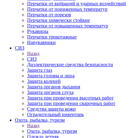
Перчатки от вибраций и ударных воздействий
Перчатки от пониженных температур
Перчатки от порезов
Перчатки химически стойкие
Перчатки от повышенных температур
Рукавицы
Перчатки трикотажные
Нарукавники
СИЗ
Назад
СИЗ
Диэлектрические средства безопасности
Защита глаз
Защита головы и лица
Защита коленей
Защита органов дыхания
Защита органов слуха
Защита при проведении высотных работ
Защита при проведении сварочных работ
Средства защиты кожи
Оградительный инвентарь
Охота, рыбалка, туризм
Назад
Охота, рыбалка, туризм
Одежда летняя