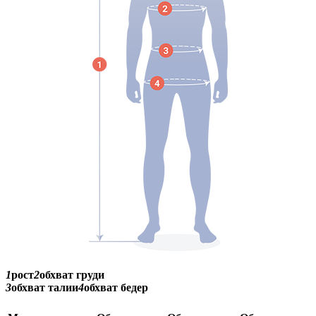
1
рост
2
обхват груди
3
обхват талии
4
обхват бедер