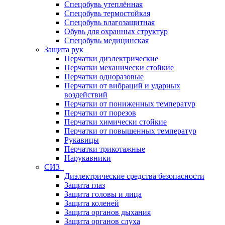
Спецобувь утеплённая
Спецобувь термостойкая
Спецобувь влагозащитная
Обувь для охранных структур
Спецобувь медицинская
Защита рук
Перчатки диэлектрические
Перчатки механически стойкие
Перчатки одноразовые
Перчатки от вибраций и ударных
воздействий
Перчатки от пониженных температур
Перчатки от порезов
Перчатки химически стойкие
Перчатки от повышенных температур
Рукавицы
Перчатки трикотажные
Нарукавники
СИЗ
Диэлектрические средства безопасности
Защита глаз
Защита головы и лица
Защита коленей
Защита органов дыхания
Защита органов слуха