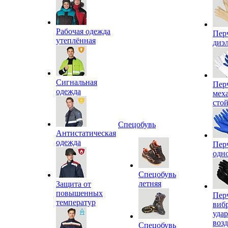
Рабочая одежда
Пер
утеплённая
диэ
Сигнальная
Пер
одежда
мех
сто
Спецобувь
Антистатическая
одежда
Пер
одн
Спецобувь
летняя
Защита от
повышенных
Пер
температур
виб
уда
воз
Спецобувь