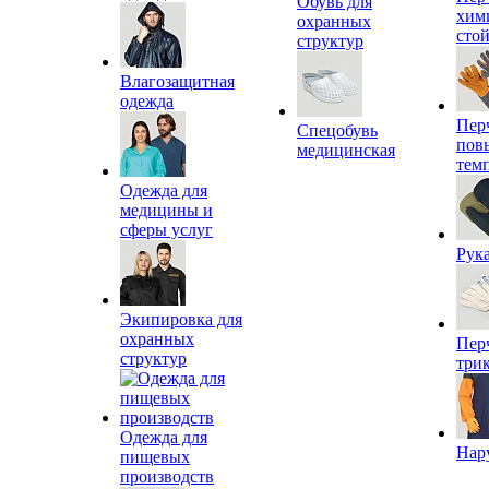
Обувь для
хим
охранных
сто
структур
Влагозащитная
одежда
Пер
Спецобувь
пов
медицинская
тем
Одежда для
медицины и
сферы услуг
Рук
Экипировка для
охранных
Пер
структур
три
Одежда для
Нар
пищевых
производств