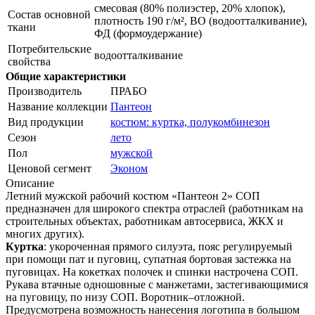
смесовая (80% полиэстер, 20% хлопок),
Состав основной
плотность 190 г/м², ВО (водоотталкивание),
ткани
ФД (формоудержание)
Потребительские
водоотталкивание
свойства
Общие характеристики
Производитель
ПРАБО
Название коллекции
Пантеон
Вид продукции
костюм: куртка, полукомбинезон
Сезон
лето
Пол
мужской
Ценовой сегмент
Эконом
Описание
Летний мужской рабочий костюм «Пантеон 2» СОП
предназначен для широкого спектра отраслей (работникам на
строительных объектах, работникам автосервиса, ЖКХ и
многих других).
Куртка
: укороченная прямого силуэта, пояс регулируемый
при помощи пат и пуговиц, супатная бортовая застежка на
пуговицах. На кокетках полочек и спинки настрочена СОП.
Рукава втачные одношовные с манжетами, застегивающимися
на пуговицу, по низу СОП. Воротник–отложной.
Предусмотрена возможность нанесения логотипа в большом