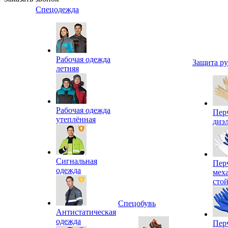
Спецодежда
Рабочая одежда
Защита р
летняя
Рабочая одежда
Пер
утеплённая
диэ
Сигнальная
Пер
одежда
мех
сто
Спецобувь
Антистатическая
одежда
Пер