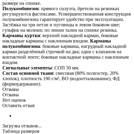
размере на спинке.
Полукомбинезон
: прямого силуэта, бретели на резинках
регулируются фастексами. Усовершенствованная конструкция
полукомбинезона гарантирует удобство при эксплуатации.
Застёжка на три петли и пуговицы в левом боковом шве;
гульфик на молнии; по линии талии на спинке резинка.
Карманы куртки
: верхний накладной карман, боковые
накладные карманы с наклонным входом.
Карманы
полукомбинезона
: боковые карманы, нагрудный накладной
карман разделённый строчкой на два; один с клапаном на
контактной ленте; боковые накладные карманы с наклонным
входом.
Сигнальные элементы
: СОП 50 мм.
Состав основной ткани
: смесовая (80% полиэстер, 20%
хлопок), плотность 190 г/м², ВО (водоотталкивание), ФД
(формоудержание).
Отзывы
Отзывы
Нет оценок
Оставить отзыв
Загрузка отзывов...
Таблица размеров