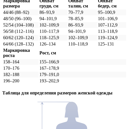
Маркировка
Обхват
Обхват
Обхват
размера
груди, см
талии, см
бедер, см
44/46 (88–92)
86–93,9
70–77,9
95–100,9
48/50 (96–100)
94–101,9
78–85,9
101–106,9
52/54 (104–108)
102–109,9
86–93,9
107–112,9
56/58 (112–116)
110–117,9
94–101,9
113–118,9
60/62 (120–124)
118–125,9
102–109,9
119–124,9
64/66 (128–132)
126–134
110–118,9
125–131
Маркировка
Рост, см
роста
158–164
155–166,9
170–176
167–178,9
182–188
179–191,0
196–200
193–202,9
Таблица для определения размеров
женской
одежды