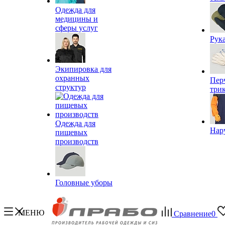
Одежда для
медицины и
сферы услуг
Рук
Экипировка для
охранных
Пер
структур
три
Одежда для
Нар
пищевых
производств
Головные уборы
МЕНЮ
Сравнение
0