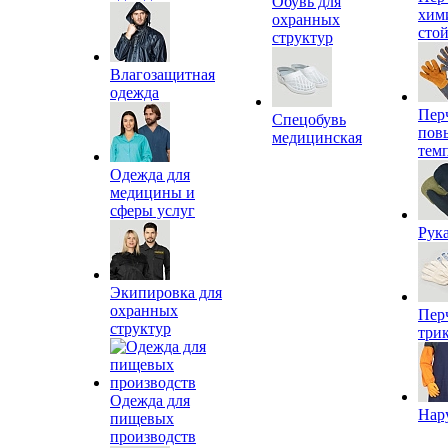
Обувь для
хим
охранных
сто
структур
Влагозащитная
одежда
Пер
Спецобувь
пов
медицинская
тем
Одежда для
медицины и
сферы услуг
Рук
Экипировка для
охранных
Пер
структур
три
Одежда для
Нар
пищевых
производств