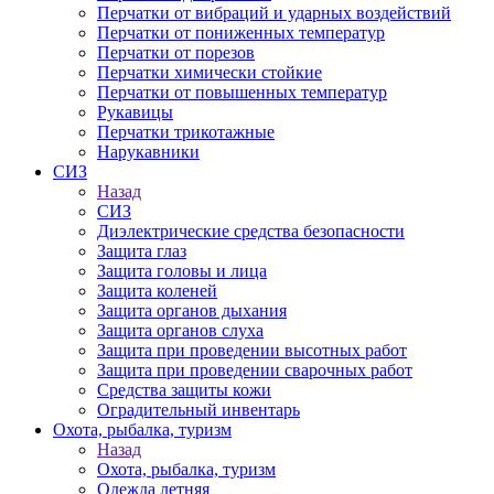
Перчатки от вибраций и ударных воздействий
Перчатки от пониженных температур
Перчатки от порезов
Перчатки химически стойкие
Перчатки от повышенных температур
Рукавицы
Перчатки трикотажные
Нарукавники
СИЗ
Назад
СИЗ
Диэлектрические средства безопасности
Защита глаз
Защита головы и лица
Защита коленей
Защита органов дыхания
Защита органов слуха
Защита при проведении высотных работ
Защита при проведении сварочных работ
Средства защиты кожи
Оградительный инвентарь
Охота, рыбалка, туризм
Назад
Охота, рыбалка, туризм
Одежда летняя