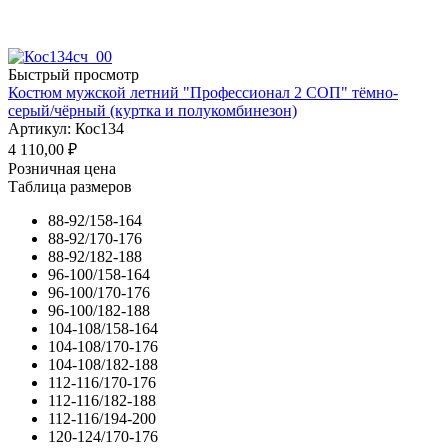
Быстрый просмотр
Костюм мужской летний "Профессионал 2 СОП" тёмно-
серый/чёрный (куртка и полукомбинезон)
Артикул: Кос134
4 110,00
₽
Розничная цена
Таблица размеров
88-92/158-164
88-92/170-176
88-92/182-188
96-100/158-164
96-100/170-176
96-100/182-188
104-108/158-164
104-108/170-176
104-108/182-188
112-116/170-176
112-116/182-188
112-116/194-200
120-124/170-176