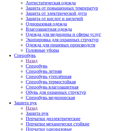
Антистатическая одежда
Защита от повышенных температур
Защита от электрической дуги
Защита от кислот и щелочей
Одноразовая одежда
Влагозащитная одежда
Одежда для медицины и сферы услуг
Экипировка для охранных структур
Одежда для пищевых производств
Головные уборы
Спецобувь
Назад
Спецобувь
Спецобувь летняя
Спецобувь утеплённая
Спецобувь термостойкая
Спецобувь влагозащитная
Обувь для охранных структур
Спецобувь медицинская
Защита рук
Назад
Защита рук
Перчатки диэлектрические
Перчатки механически стойкие
Перчатки одноразовые