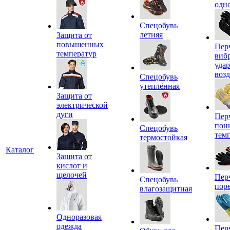
одн
Спецобувь
летняя
Защита от
повышенных
Пер
температур
виб
уда
воз
Спецобувь
утеплённая
Защита от
электрической
дуги
Пер
пон
Спецобувь
тем
термостойкая
Каталог
Защита от
кислот и
щелочей
Пер
Спецобувь
пор
влагозащитная
Одноразовая
одежда
Пер