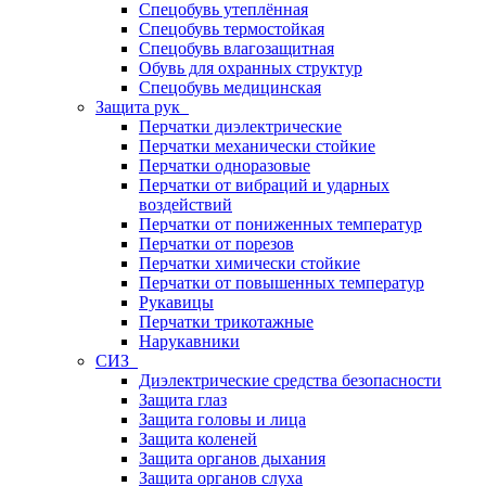
Спецобувь утеплённая
Спецобувь термостойкая
Спецобувь влагозащитная
Обувь для охранных структур
Спецобувь медицинская
Защита рук
Перчатки диэлектрические
Перчатки механически стойкие
Перчатки одноразовые
Перчатки от вибраций и ударных
воздействий
Перчатки от пониженных температур
Перчатки от порезов
Перчатки химически стойкие
Перчатки от повышенных температур
Рукавицы
Перчатки трикотажные
Нарукавники
СИЗ
Диэлектрические средства безопасности
Защита глаз
Защита головы и лица
Защита коленей
Защита органов дыхания
Защита органов слуха