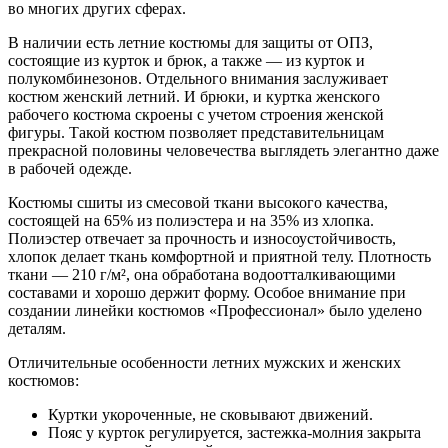
во многих других сферах.
В наличии есть летние костюмы для защиты от ОПЗ,
состоящие из курток и брюк, а также — из курток и
полукомбинезонов. Отдельного внимания заслуживает
костюм женский летний. И брюки, и куртка женского
рабочего костюма скроены с учетом строения женской
фигуры. Такой костюм позволяет представительницам
прекрасной половины человечества выглядеть элегантно даже
в рабочей одежде.
Костюмы сшиты из смесовой ткани высокого качества,
состоящей на 65% из полиэстера и на 35% из хлопка.
Полиэстер отвечает за прочность и износоустойчивость,
хлопок делает ткань комфортной и приятной телу. Плотность
ткани — 210 г/м², она обработана водоотталкивающими
составами и хорошо держит форму. Особое внимание при
создании линейки костюмов «Профессионал» было уделено
деталям.
Отличительные особенности летних мужских и женских
костюмов:
Куртки укороченные, не сковывают движений.
Пояс у курток регулируется, застежка-молния закрыта