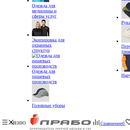
Одежда для
медицины и
сферы услуг
Рук
Экипировка для
охранных
Пер
структур
три
Одежда для
Нар
пищевых
производств
Головные уборы
МЕНЮ
Сравнение
0