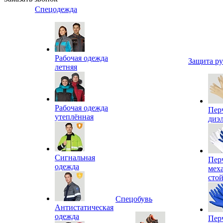
Спецодежда
Рабочая одежда
Защита р
летняя
Рабочая одежда
Пер
утеплённая
диэ
Сигнальная
Пер
одежда
мех
сто
Спецобувь
Антистатическая
одежда
Пер