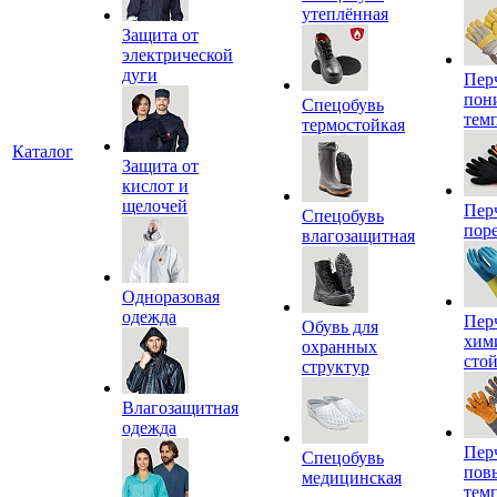
утеплённая
Защита от
электрической
дуги
Пер
пон
Спецобувь
тем
термостойкая
Каталог
Защита от
кислот и
щелочей
Пер
Спецобувь
пор
влагозащитная
Одноразовая
одежда
Пер
Обувь для
хим
охранных
сто
структур
Влагозащитная
одежда
Пер
Спецобувь
пов
медицинская
тем