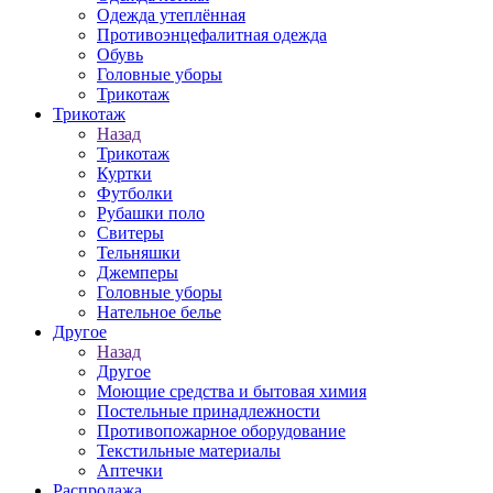
Одежда утеплённая
Противоэнцефалитная одежда
Обувь
Головные уборы
Трикотаж
Трикотаж
Назад
Трикотаж
Куртки
Футболки
Рубашки поло
Свитеры
Тельняшки
Джемперы
Головные уборы
Нательное белье
Другое
Назад
Другое
Моющие средства и бытовая химия
Постельные принадлежности
Противопожарное оборудование
Текстильные материалы
Аптечки
Распродажа