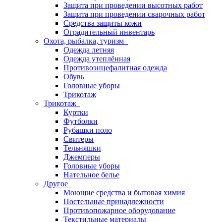
Защита при проведении высотных работ
Защита при проведении сварочных работ
Средства защиты кожи
Оградительный инвентарь
Охота, рыбалка, туризм
Одежда летняя
Одежда утеплённая
Противоэнцефалитная одежда
Обувь
Головные уборы
Трикотаж
Трикотаж
Куртки
Футболки
Рубашки поло
Свитеры
Тельняшки
Джемперы
Головные уборы
Нательное белье
Другое
Моющие средства и бытовая химия
Постельные принадлежности
Противопожарное оборудование
Текстильные материалы