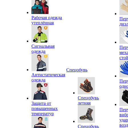
Рабочая одежда
Пер
утеплённая
диэ
Сигнальная
Пер
одежда
мех
сто
Спецобувь
Антистатическая
одежда
Пер
одн
Спецобувь
летняя
Защита от
повышенных
Пер
температур
виб
уда
воз
Спецобувь