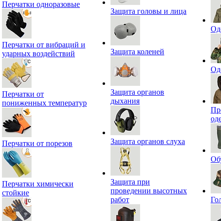
Перчатки одноразовые
Защита головы и лица
Од
Перчатки от вибраций и
Защита коленей
ударных воздействий
Од
Защита органов
Перчатки от
дыхания
пониженных температур
Пр
од
Защита органов слуха
Перчатки от порезов
Об
Защита при
Перчатки химически
проведении высотных
стойкие
работ
Го