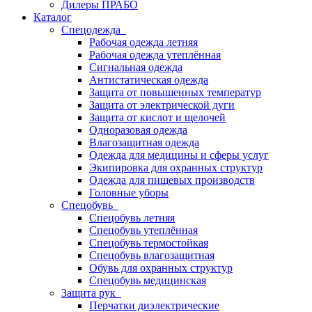
Дилеры ПРАБО
Каталог
Спецодежда
Рабочая одежда летняя
Рабочая одежда утеплённая
Сигнальная одежда
Антистатическая одежда
Защита от повышенных температур
Защита от электрической дуги
Защита от кислот и щелочей
Одноразовая одежда
Влагозащитная одежда
Одежда для медицины и сферы услуг
Экипировка для охранных структур
Одежда для пищевых производств
Головные уборы
Спецобувь
Спецобувь летняя
Спецобувь утеплённая
Спецобувь термостойкая
Спецобувь влагозащитная
Обувь для охранных структур
Спецобувь медицинская
Защита рук
Перчатки диэлектрические