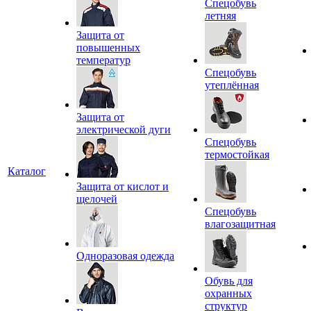
Спецобувь
летняя
Защита от
повышенных
температур
Спецобувь
утеплённая
Защита от
электрической дуги
Спецобувь
термостойкая
Каталог
Защита от кислот и
щелочей
Спецобувь
влагозащитная
Одноразовая одежда
Обувь для
охранных
структур