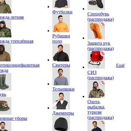
Футболки
Спецобувь
ежда летняя
(распродажа)
Рубашки
ежда утеплённая
поло
Защита рук
(распродажа)
отивоэнцефалитная
Свитеры
Ещё
ежда
СИЗ
(распродажа)
Тельняшки
увь
Охота,
рыбалка,
туризм
Джемперы
(распродажа)
ловные уборы