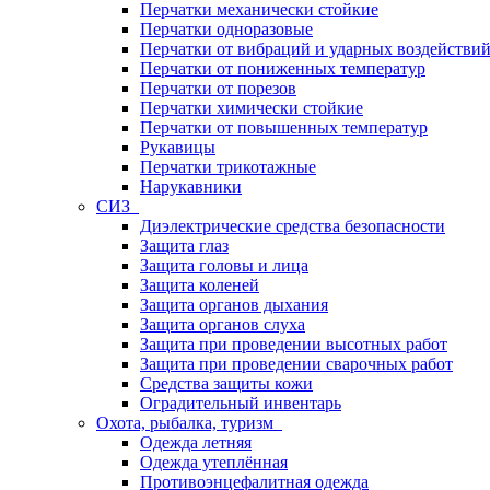
Перчатки механически стойкие
Перчатки одноразовые
Перчатки от вибраций и ударных воздействи
Перчатки от пониженных температур
Перчатки от порезов
Перчатки химически стойкие
Перчатки от повышенных температур
Рукавицы
Перчатки трикотажные
Нарукавники
СИЗ
Диэлектрические средства безопасности
Защита глаз
Защита головы и лица
Защита коленей
Защита органов дыхания
Защита органов слуха
Защита при проведении высотных работ
Защита при проведении сварочных работ
Средства защиты кожи
Оградительный инвентарь
Охота, рыбалка, туризм
Одежда летняя
Одежда утеплённая
Противоэнцефалитная одежда