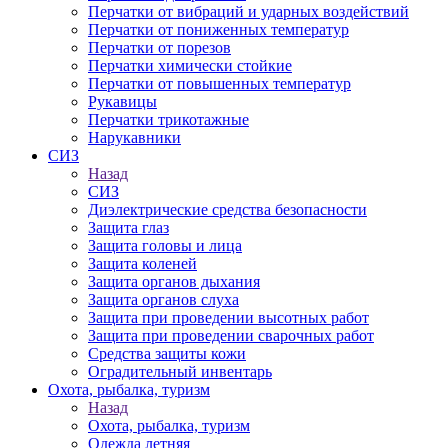
Перчатки от вибраций и ударных воздействий
Перчатки от пониженных температур
Перчатки от порезов
Перчатки химически стойкие
Перчатки от повышенных температур
Рукавицы
Перчатки трикотажные
Нарукавники
СИЗ
Назад
СИЗ
Диэлектрические средства безопасности
Защита глаз
Защита головы и лица
Защита коленей
Защита органов дыхания
Защита органов слуха
Защита при проведении высотных работ
Защита при проведении сварочных работ
Средства защиты кожи
Оградительный инвентарь
Охота, рыбалка, туризм
Назад
Охота, рыбалка, туризм
Одежда летняя