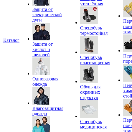
утеплённая
Защита от
электрической
дуги
Пер
пон
Спецобувь
тем
термостойкая
Каталог
Защита от
кислот и
щелочей
Пер
Спецобувь
пор
влагозащитная
Одноразовая
одежда
Пер
Обувь для
хим
охранных
сто
структур
Влагозащитная
одежда
Пер
Спецобувь
пов
медицинская
тем