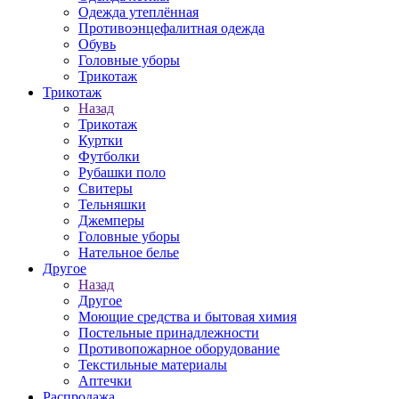
Одежда утеплённая
Противоэнцефалитная одежда
Обувь
Головные уборы
Трикотаж
Трикотаж
Назад
Трикотаж
Куртки
Футболки
Рубашки поло
Свитеры
Тельняшки
Джемперы
Головные уборы
Нательное белье
Другое
Назад
Другое
Моющие средства и бытовая химия
Постельные принадлежности
Противопожарное оборудование
Текстильные материалы
Аптечки
Распродажа