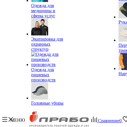
Одежда для
медицины и
сферы услуг
Рук
Экипировка для
охранных
Пер
структур
три
Одежда для
Нар
пищевых
производств
Головные уборы
МЕНЮ
Сравнение
0