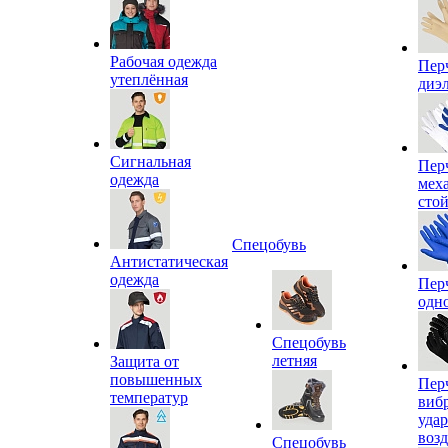
Рабочая одежда
Пер
утеплённая
диэ
Сигнальная
Пер
одежда
мех
сто
Спецобувь
Антистатическая
одежда
Пер
одн
Спецобувь
летняя
Защита от
повышенных
Пер
температур
виб
уда
воз
Спецобувь