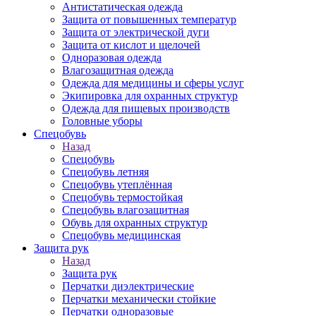
Антистатическая одежда
Защита от повышенных температур
Защита от электрической дуги
Защита от кислот и щелочей
Одноразовая одежда
Влагозащитная одежда
Одежда для медицины и сферы услуг
Экипировка для охранных структур
Одежда для пищевых производств
Головные уборы
Спецобувь
Назад
Спецобувь
Спецобувь летняя
Спецобувь утеплённая
Спецобувь термостойкая
Спецобувь влагозащитная
Обувь для охранных структур
Спецобувь медицинская
Защита рук
Назад
Защита рук
Перчатки диэлектрические
Перчатки механически стойкие
Перчатки одноразовые