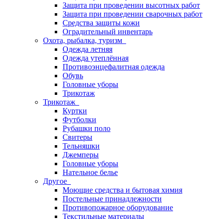
Защита при проведении высотных работ
Защита при проведении сварочных работ
Средства защиты кожи
Оградительный инвентарь
Охота, рыбалка, туризм
Одежда летняя
Одежда утеплённая
Противоэнцефалитная одежда
Обувь
Головные уборы
Трикотаж
Трикотаж
Куртки
Футболки
Рубашки поло
Свитеры
Тельняшки
Джемперы
Головные уборы
Нательное белье
Другое
Моющие средства и бытовая химия
Постельные принадлежности
Противопожарное оборудование
Текстильные материалы