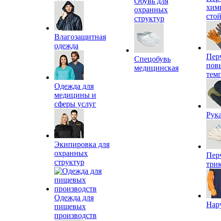
Обувь для
хим
охранных
сто
структур
Влагозащитная
одежда
Пер
Спецобувь
пов
медицинская
тем
Одежда для
медицины и
сферы услуг
Рук
Экипировка для
охранных
Пер
структур
три
Одежда для
Нар
пищевых
производств