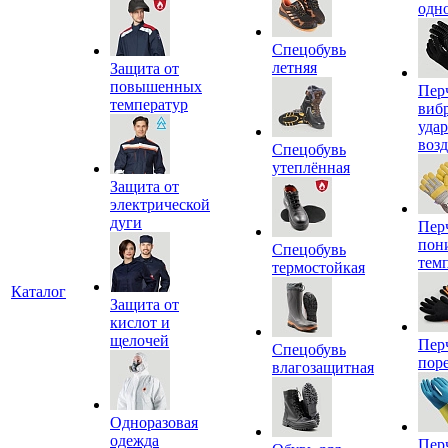
одн
Спецобувь
летняя
Защита от
повышенных
Пер
температур
виб
уда
воз
Спецобувь
утеплённая
Защита от
электрической
дуги
Пер
пон
Спецобувь
тем
термостойкая
Каталог
Защита от
кислот и
щелочей
Пер
Спецобувь
пор
влагозащитная
Одноразовая
одежда
Пер