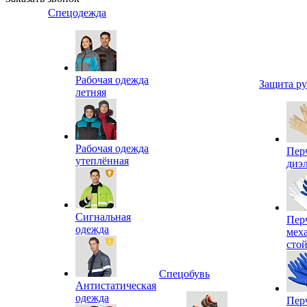
Спецодежда
Рабочая одежда
Защита р
летняя
Рабочая одежда
Пер
утеплённая
диэ
Сигнальная
Пер
одежда
мех
сто
Спецобувь
Антистатическая
одежда
Пер