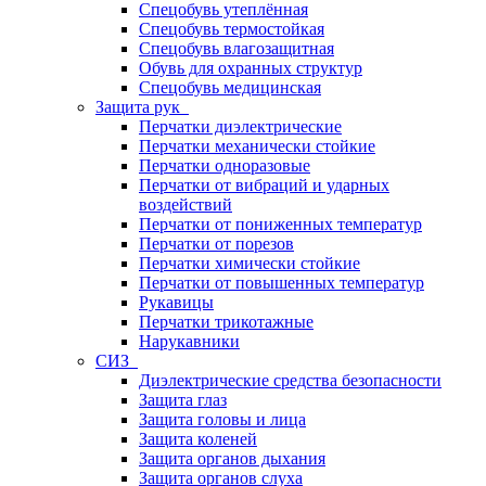
Спецобувь утеплённая
Спецобувь термостойкая
Спецобувь влагозащитная
Обувь для охранных структур
Спецобувь медицинская
Защита рук
Перчатки диэлектрические
Перчатки механически стойкие
Перчатки одноразовые
Перчатки от вибраций и ударных
воздействий
Перчатки от пониженных температур
Перчатки от порезов
Перчатки химически стойкие
Перчатки от повышенных температур
Рукавицы
Перчатки трикотажные
Нарукавники
СИЗ
Диэлектрические средства безопасности
Защита глаз
Защита головы и лица
Защита коленей
Защита органов дыхания
Защита органов слуха